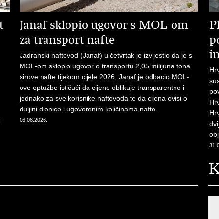
t
Janaf sklopio ugovor s MOL-om
P
za transport nafte
p
i
Jadranski naftovod (Janaf) u četvrtak je izvijestio da je s
MOL-om sklopio ugovor o transportu 2,05 milijuna tona
Hrv
sirove nafte tijekom cijele 2026. Janaf je odbacio MOL-
sus
ove optužbe ističući da cijene oblikuje transparentno i
pov
jednako za sve korisnike naftovoda te da cijena ovisi o
Hr
duljini dionice i ugovorenim količinama nafte.
Hrv
j
06.08.2026.
dvi
obj
31.
K