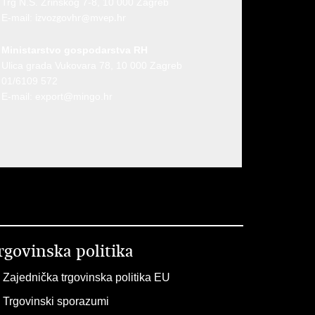
Trg N.Š. Zrinskog 7-8, 10 000 Zagreb
E-mail:
izvozgovhr@mvep.hr
Ministarstvo gospodarstva RH
Ulica grada Vukovara 78, 10 000 Zagreb
01/6109 572
E-mail:
export@mingo.hr
rgovinska politika
Zajednička trgovinska politika EU
Trgovinski sporazumi