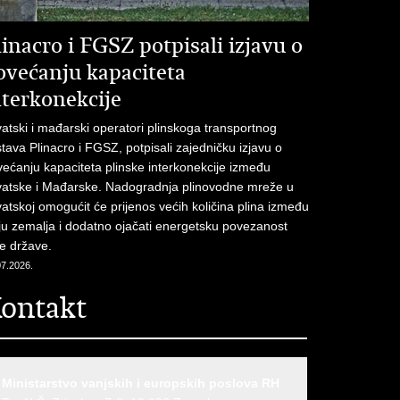
linacro i FGSZ potpisali izjavu o
ovećanju kapaciteta
nterkonekcije
atski i mađarski operatori plinskoga transportnog
tava Plinacro i FGSZ, potpisali zajedničku izjavu o
ećanju kapaciteta plinske interkonekcije između
vatske i Mađarske. Nadogradnja plinovodne mreže u
atskoj omogućit će prijenos većih količina plina između
ju zemalja i dodatno ojačati energetsku povezanost
e države.
07.2026.
ontakt
Ministarstvo vanjskih i europskih poslova RH