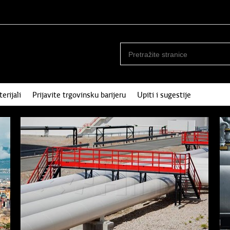
erijali
Prijavite trgovinsku barijeru
Upiti i sugestije