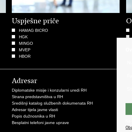
Uspješne priče
O
HAMAG BICRO
HGK
MINGO
Ov
MVEP
HBOR
Nu
Fu
Adresar
K
St
Diplomatske misije i konzularni uredi RH
Gos
Strana predstavništva u RH
Hrv
Središnji katalog službenih dokumenata RH
Hrv
Adresar tijela javne vlasti
Hrv
Popis dužnosnika u RH
Hrv
Na 
Besplatni telefoni javne uprave
Eur
Oba