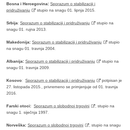
Bosna i Hercegovina:
Sporazum o stabilizaciji i
pridruživanju
stupio na snagu 01. lipnja 2015.
Srbija
:
Sporazum o stabilizaciji i pridruživanju
stupio na
snagu 01. rujna 2013.
Makedonija:
Sporazum o stabilizaciji i pridruživanju
stupio
na snagu 01. travnja 2004.
Albanija:
Sporazum o stabilizaciji i pridruživanju
stupio na
snagu 01. travnja 2009.
Kosovo
:
Sporazum o stabilizaciji i pridruživanju
potpisan je
27. listopada 2015., privremeno se primjenjuje od 01. travnja
2016.
Farski otoci:
Sporazum o slobodnoj trgovini
, stupio na
snagu 1. siječnja 1997.
Norveška:
Sporazum o slobodnoj trgovini
, stupio na snagu