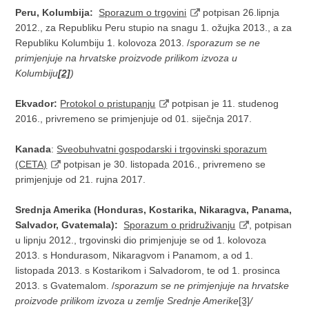
Peru, Kolumbija:
Sporazum o trgovini
potpisan 26.lipnja
2012., za Republiku Peru stupio na snagu 1. ožujka 2013., a za
Republiku Kolumbiju 1. kolovoza 2013. /
sporazum se ne
primjenjuje na hrvatske proizvode prilikom izvoza u
Kolumbiju
[2]
)
Ekvador:
Protokol o pristupanju
potpisan je 11. studenog
2016., privremeno se primjenjuje od 01. siječnja 2017.
Kanada
:
Sveobuhvatni gospodarski i trgovinski sporazum
(CETA)
potpisan je 30. listopada 2016., privremeno se
primjenjuje od 21. rujna 2017.
Srednja Amerika (Honduras, Kostarika, Nikaragva, Panama,
Salvador, Gvatemala):
Sporazum o pridruživanju
, potpisan
u lipnju 2012., trgovinski dio primjenjuje se od 1. kolovoza
2013. s Hondurasom, Nikaragvom i Panamom, a od 1.
listopada 2013. s Kostarikom i Salvadorom, te od 1. prosinca
2013. s Gvatemalom. /
sporazum se ne primjenjuje na hrvatske
proizvode prilikom izvoza u zemlje Srednje Amerike
[3]
/