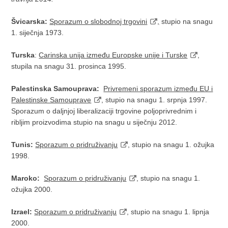
Švicarska:
Sporazum o slobodnoj trgovini
,
stupio na snagu
1. siječnja 1973.
Turska
:
Carinska unija između Europske unije i Turske
,
stupila na snagu 31. prosinca 1995.
Palestinska Samouprava:
Privremeni sporazum između EU i
Palestinske Samouprave
, stupio na snagu 1. srpnja 1997.
Sporazum o daljnjoj liberalizaciji trgovine poljoprivrednim i
ribljim proizvodima stupio na snagu u siječnju 2012.
Tunis:
Sporazum o pridruživanju
, stupio na snagu 1. ožujka
1998.
Maroko:
Sporazum o pridruživanju
, stupio na snagu 1.
ožujka 2000.
Izrael:
Sporazum o pridruživanju
, stupio na snagu 1. lipnja
2000.