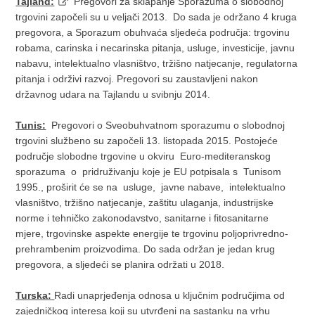
Tajland:
Pregovori za sklapanje Sporazuma o slobodnoj
trgovini započeli su u veljači 2013. Do sada je održano 4 kruga
pregovora, a Sporazum obuhvaća sljedeća područja: trgovinu
robama, carinska i necarinska pitanja, usluge, investicije, javnu
nabavu, intelektualno vlasništvo, tržišno natjecanje, regulatorna
pitanja i održivi razvoj. Pregovori su zaustavljeni nakon
državnog udara na Tajlandu u svibnju 2014.
Tunis:
Pregovori o Sveobuhvatnom sporazumu o slobodnoj
trgovini službeno su započeli 13. listopada 2015. Postojeće
područje slobodne trgovine u okviru Euro-mediteranskog
sporazuma o pridruživanju koje je EU potpisala s Tunisom
1995., proširit će se na usluge, javne nabave, intelektualno
vlasništvo, tržišno natjecanje, zaštitu ulaganja, industrijske
norme i tehničko zakonodavstvo, sanitarne i fitosanitarne
mjere, trgovinske aspekte energije te trgovinu poljoprivredno-
prehrambenim proizvodima. Do sada održan je jedan krug
pregovora, a sljedeći se planira održati u 2018.
Turska:
Radi unaprjeđenja odnosa u ključnim područjima od
zajedničkog interesa koji su utvrđeni na sastanku na vrhu