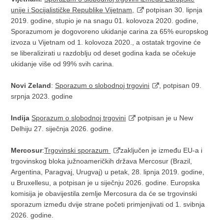
unije i Socijalističke Republike Vijetnam,
potpisan 30. lipnja
2019. godine, stupio je na snagu 01. kolovoza 2020. godine,
Sporazumom je dogovoreno ukidanje carina za 65% europskog
izvoza u Vijetnam od 1. kolovoza 2020., a ostatak trgovine će
se liberalizirati u razdoblju od deset godina kada se očekuje
ukidanje više od 99% svih carina.
Novi Zeland
:
Sporazum o slobodnoj trgovini
, potpisan 09.
srpnja 2023. godine
Indija
Sporazum o slobodnoj trgovini
potpisan je u New
Delhiju 27. siječnja 2026. godine.
Mercosur
:
Trgovinski sporazum
zaključen je između EU-a i
trgovinskog bloka južnoameričkih država Mercosur (Brazil,
Argentina, Paragvaj, Urugvaj) u petak, 28. lipnja 2019. godine,
u Bruxellesu, a potpisan je u siječnju 2026. godine. Europska
komisija je obavijestila zemlje Mercosura da će se trgovinski
sporazum između dvije strane početi primjenjivati od 1. svibnja
2026. godine.