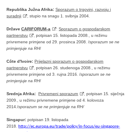
Republika Južna Afrika:
Sporazum o trgovini, razvoju i
suradnji
, stupio na snagu 1. svibnja 2004.
Države
CARIFORUM-a
:
Sporazum o gospodarskom
partnerstvu
, potpisan 15. listopada 2008., u režimu
privremene primjene od 29. prosinca 2008. /
sporazum se ne
primjenjuje na RH
/
C
ô
te d'Ivoire:
Prijelazni sporazum o gospodarskom
partnerstvu
, potpisan 26. studenoga 2008., u režimu
privremene primjene od 3. rujna 2016. /
sporazum se ne
primjenjuje na RH
/
Srednja Afrika:
Privremeni sporazum
, potpisan 15. siječnja
2009., u režimu privremene primjene od 4. kolovoza
2014./
sporazum se ne primjenjuje na RH/
Singapur:
potpisan 19. listopada
2018.
http://ec.europa.eu/trade/policy/in-focus/eu-singapore-