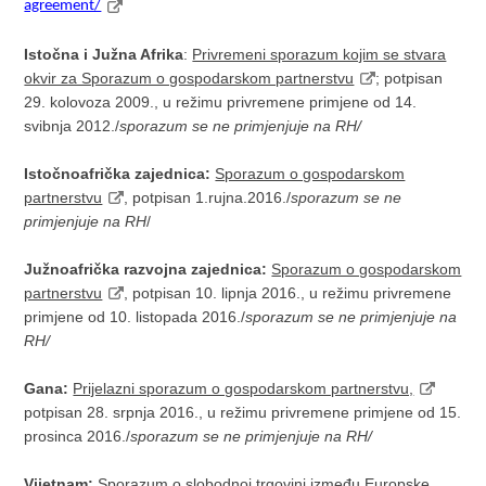
agreement/
Istočna i Južna Afrika
:
Privremeni sporazum kojim se stvara
okvir za Sporazum o gospodarskom partnerstvu
; potpisan
29. kolovoza 2009., u režimu privremene primjene od 14.
svibnja 2012./
sporazum se ne primjenjuje na RH/
Istočnoafrička zajednica:
Sporazum o gospodarskom
partnerstvu
, potpisan 1.rujna.2016./
sporazum se ne
primjenjuje na RH
/
Južnoafrička razvojna zajednica:
Sporazum o gospodarskom
partnerstvu
, potpisan 10. lipnja 2016., u režimu privremene
primjene od 10. listopada 2016./
sporazum se ne primjenjuje na
RH/
Gana:
Prijelazni sporazum o gospodarskom partnerstvu,
potpisan 28. srpnja 2016., u režimu privremene primjene od 15.
prosinca 2016./
sporazum se ne primjenjuje na RH/
Vijetnam:
Sporazum o slobodnoj trgovini između Europske