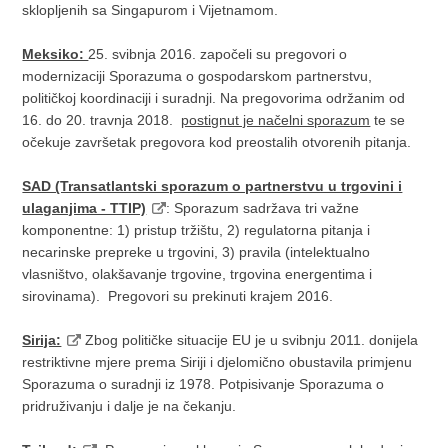
sklopljenih sa Singapurom i Vijetnamom.
Meksiko:
25. svibnja 2016. započeli su pregovori o
modernizaciji Sporazuma o gospodarskom partnerstvu,
političkoj koordinaciji i suradnji. Na pregovorima održanim od
16. do 20. travnja 2018.
postignut je načelni sporazum
te se
očekuje završetak pregovora kod preostalih otvorenih pitanja.
SAD (Transatlantski sporazum o partnerstvu u trgovini i
ulaganjima - TTIP)
: Sporazum sadržava tri važne
komponentne: 1) pristup tržištu, 2) regulatorna pitanja i
necarinske prepreke u trgovini, 3) pravila (intelektualno
vlasništvo, olakšavanje trgovine, trgovina energentima i
sirovinama). Pregovori su prekinuti krajem 2016.
Sirija:
Zbog političke situacije EU je u svibnju 2011. donijela
restriktivne mjere prema Siriji i djelomično obustavila primjenu
Sporazuma o suradnji iz 1978. Potpisivanje Sporazuma o
pridruživanju i dalje je na čekanju.