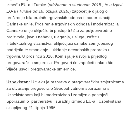
između EU-a i Turske (
održanom u studenom 2015., te u Izjavi
EU-a i Turske od 18. ožujka 2016.
) započet je dijalog o
proširenje bilateralnih trgovinskih odnosa i modernizaciji
Carinske unije. Proširenje trgovinskih odnosa i modernizacija
Carinske unije uključilo bi pristup tržištu za poljoprivredne
proizvode, javnu nabavu, ulaganja, usluge, zaštitu
intelektualnog vlasništva, uključujući oznake zemljopisnog
podrijetla te smanjenje i ukidanje necarinskih prepreka u
trgovini. U prosincu 2016. Komisija je usvojila prijedlog
pregovaračkih smjernica. Pregovori će započeti nakon što
Vijeće usvoji pregovaračke smjernice.
Uzbekistan:
U tijeku je rasprava o pregovaračkim smjernicama
za otvaranje pregovora o Sveobuhvatnom sporazuma s
Uzbekistanom koji bi modernizirao i zamijenio postojeći
Sporazum o partnerstvu i suradnji između EU-a i Uzbekistana
sklopljenog 21. lipnja 1996.