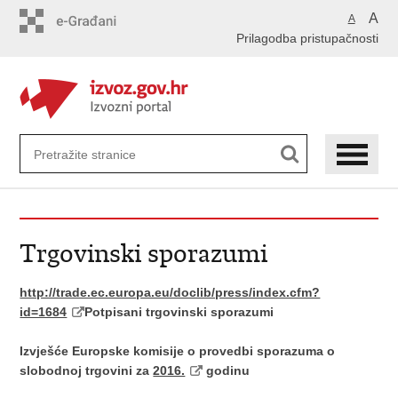
Preskoči
A
A
na
Prilagodba pristupačnosti
glavni
sadržaj
Trgovinski sporazumi
http://trade.ec.europa.eu/doclib/press/index.cfm?
id=1684
Potpisani trgovinski sporazumi
Izvješće Europske komisije o provedbi sporazuma o
slobodnoj trgovini za
2016.
godinu