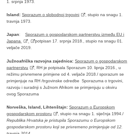
1. srpnja 1973.
Island:
Sporazum o slobodnoj trgovini
, stupio na snagu 1.
travnja 1973.
Japan
:
Sporazum o gospodarskom partnerstvu između EU i
Japana
potpisan 17. srpnja 2018., stupio na snagu 01.
veljače 2019.
Južnoafrička razvojna zajednica:
Sporazum o gospodarskom
partnerstvu
, RH je potpisala Sporazum 10. lipnja 2016., u
režimu privremene primjene od 4. veljače 2018./ sporazum se
primjenjuje na RH /trgovinske odredbe Sporazuma o trgovini,
razvoju i suradnji s Južnom Afrikom se primjenjuju u okviru
ovog Sporazuma
Norveška, Island, Lihtenštajn:
Sporazum o Europskom
gospodarskom prostoru
, stupio na snagu 1. siječnja 1994./
Republika Hrvatska je pristupila Sporazumu o Europskom
gospodarskom prostoru koji se privremeno primjenjuje od 12.
travnja 2014.