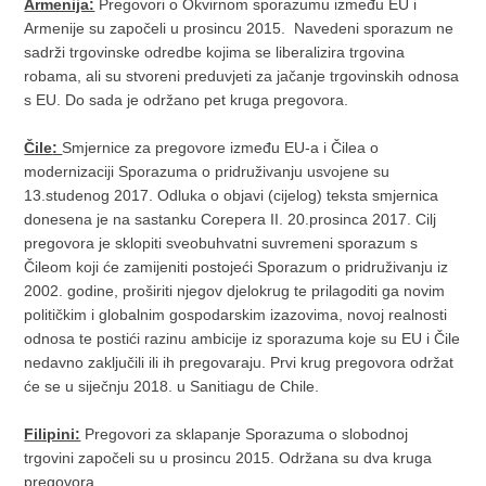
Armenija:
Pregovori o Okvirnom sporazumu između EU i
Armenije su započeli u prosincu 2015. Navedeni sporazum ne
sadrži trgovinske odredbe kojima se liberalizira trgovina
robama, ali su stvoreni preduvjeti za jačanje trgovinskih odnosa
s EU. Do sada je održano pet kruga pregovora.
Čile
:
Smjernice za pregovore između EU-a i Čilea o
modernizaciji Sporazuma o pridruživanju usvojene su
13.studenog 2017. Odluka o objavi (cijelog) teksta smjernica
donesena je na sastanku Corepera II. 20.prosinca 2017. Cilj
pregovora je sklopiti sveobuhvatni suvremeni sporazum s
Čileom koji će zamijeniti postojeći Sporazum o pridruživanju iz
2002. godine, proširiti njegov djelokrug te prilagoditi ga novim
političkim i globalnim gospodarskim izazovima, novoj realnosti
odnosa te postići razinu ambicije iz sporazuma koje su EU i Čile
nedavno zaključili ili ih pregovaraju. Prvi krug pregovora održat
će se u siječnju 2018. u Sanitiagu de Chile.
Filipini:
Pregovori za sklapanje Sporazuma o slobodnoj
trgovini započeli su u prosincu 2015. Održana su dva kruga
pregovora.