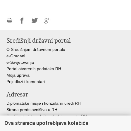
Ispiši
Podijeli
Podijeli
Podijeli
stranicu
na
na
na
Središnji državni portal
Facebooku
Twitteru
Google
+
O Središnjem državnom portalu
e-Građani
e-Savjetovanja
Portal otvorenih podataka RH
Moja uprava
Prijedlozi i komentari
Adresar
Diplomatske misije i konzularni uredi RH
Strana predstavništva u RH
Središnji katalog službenih dokumenata RH
Ova stranica upotrebljava kolačiće
Adresar tijela javne vlasti
Popis dužnosnika u RH