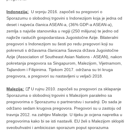
Indonezija:
U srpnju 2016. započeli su pregovori o
Sporazumu o slobodnoj trgovini s Indonezijom koja je jedna od
deset i najveća članica ASEAN-a, (36% GDP-a ASEAN-a),
zemlja s najviše stanovnika u regiji (250 milijuna) te jedno od
najbrže rastućih gospodarstava Jugoistočne Azije. Bilateralni
pregovori s Indonezijom su šesti po redu pregovori koji su
pokrenuti s državama članicama Saveza država Jugoistočne
Azije (Association of Southeast Asian Nations - ASEAN), nakon
pokretanja pregovora sa Singapurom, Malezijom, Vijetnamom,
Tajlandom i Filipinima. Tijekom 2017. održana su tri kruga
pregovora, a pregovori su nastavljeni u veljači 2018.
Malezija:
U rujnu 2010. započeli su pregovori za sklapanje
Sporazuma o slobodnoj trgovini s Malezijom paralelno sa
pregovorima o Sporazumu o partnerstvu i suradnji. Do sada je
održano sedam krugova pregovora. Pregovori su u zastoju od
travnja 2012. na zahtjev Malezije. U tijeku je ocjena napretka u
pregovorima kako bi se isti nastavili. EU želi s Malezijom sklopiti
sveobuhvatni i ambiciozan sporazum poput sporazuma