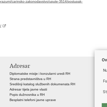
-sporazumi/carinsko-zakonodavstvo/upute-3514/postupak-
/
Ov
Adresar
K
Nu
Diplomatske misije i konzularni uredi RH
Gos
Strana predstavništva u RH
Hrv
Fu
Središnji katalog službenih dokumenata RH
Hrv
Adresar tijela javne vlasti
Hrv
St
Popis dužnosnika u RH
Hrv
Besplatni telefoni javne uprave
Eur