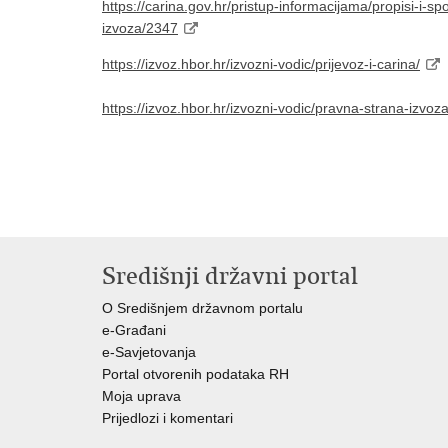
https://carina.gov.hr/pristup-informacijama/propisi-i
izvoza/2347
https://izvoz.hbor.hr/izvozni-vodic/prijevoz-i-carina/
https://izvoz.hbor.hr/izvozni-vodic/pravna-strana-izvoza
Središnji državni portal
O Središnjem državnom portalu
e-Građani
e-Savjetovanja
Portal otvorenih podataka RH
Moja uprava
Prijedlozi i komentari