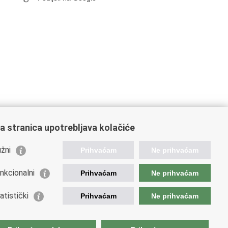
a stranica upotrebljava kolačiće
orisne poveznice
žni
Prihvaćam
Ne prihvaćam
podarska diplomacija
atska gospodarska komora
nkcionalni
Prihvaćam
Ne prihvaćam
atski izvoznici
atska udruga poslodavaca
atistički
Prihvaćam
Ne prihvaćam
atska obrtnička komora
opska komisija