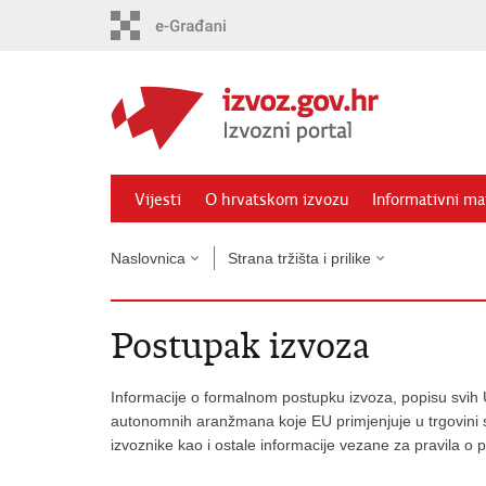
Preskoči
na
glavni
sadržaj
Vijesti
O hrvatskom izvozu
Informativni mat
Naslovnica
Strana tržišta i prilike
Postupak izvoza
Informacije o formalnom postupku izvoza, popisu svih Ug
autonomnih aranžmana koje EU primjenjuje u trgovini
izvoznike kao i ostale informacije vezane za pravila o