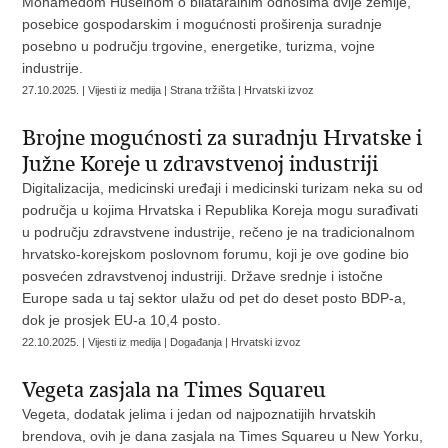
Mohamedom Huseinom o bilataralnim odnosima dvije zemlje,
posebice gospodarskim i mogućnosti proširenja suradnje
posebno u području trgovine, energetike, turizma, vojne
industrije.
27.10.2025. | Vijesti iz medija | Strana tržišta | Hrvatski izvoz
Brojne mogućnosti za suradnju Hrvatske i
Južne Koreje u zdravstvenoj industriji
Digitalizacija, medicinski uređaji i medicinski turizam neka su od
područja u kojima Hrvatska i Republika Koreja mogu surađivati
u području zdravstvene industrije, rečeno je na tradicionalnom
hrvatsko-korejskom poslovnom forumu, koji je ove godine bio
posvećen zdravstvenoj industriji. Države srednje i istočne
Europe sada u taj sektor ulažu od pet do deset posto BDP-a,
dok je prosjek EU-a 10,4 posto.
22.10.2025. | Vijesti iz medija | Događanja | Hrvatski izvoz
Vegeta zasjala na Times Squareu
Vegeta, dodatak jelima i jedan od najpoznatijih hrvatskih
brendova, ovih je dana zasjala na Times Squareu u New Yorku,