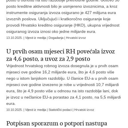
posto u odnosu na isto razdoblje prethodne godine. Gotovo 50
posto kreditne aktivnosti bilo je usmjereno izvoznicima, a kroz
instrumente osiguranja izvoza osigurano je 427 milijuna eura
izvoznih poslova. Uključujući i kratkoročno osiguranje koje
provodi Hrvatsko kreditno osiguranje (HKO), ukupna vrijednost
osiguranog izvoza iznosi oko jedne milijarde eura.
13.10.2025. | Vijesti iz medija | Događanja | Hrvatski izvoz
U prvih osam mjeseci RH povećala izvoz
za 4,6 posto, a uvoz za 2,9 posto
Vrijednost hrvatskog robnog izvoza dosegnula je u prvih osam
mjeseci ove godine 16,2 milijarde eura, što je 4,6 posto više
nego u istom lanjskom razdoblju. U članice EU-a u prvih osam
mjeseci ove godine izvezeno je robe u vrijednosti 10,7 milijardi
eura, što je 4,9 posto više u odnosu na isto razdoblje lani, dok
je izvoz u nečlanice EU-a porastao za 4,1 posto, na 5,5 milijardi
eura.
10.10.2025. | Vijesti iz medija | Statistički podaci | Hrvatski izvoz
Potpisan sporazum o potpori nastupa