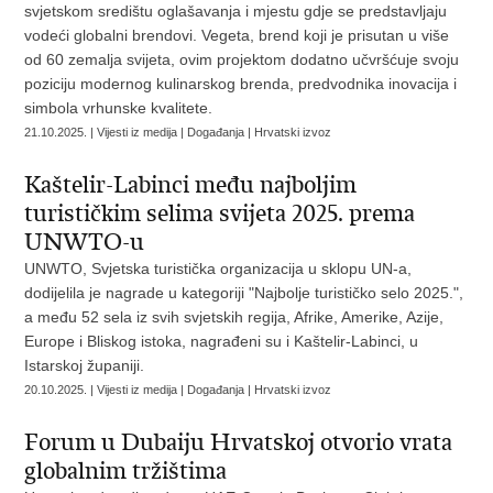
svjetskom središtu oglašavanja i mjestu gdje se predstavljaju
vodeći globalni brendovi. Vegeta, brend koji je prisutan u više
od 60 zemalja svijeta, ovim projektom dodatno učvršćuje svoju
poziciju modernog kulinarskog brenda, predvodnika inovacija i
simbola vrhunske kvalitete.
21.10.2025. | Vijesti iz medija | Događanja | Hrvatski izvoz
Kaštelir-Labinci među najboljim
turističkim selima svijeta 2025. prema
UNWTO-u
UNWTO, Svjetska turistička organizacija u sklopu UN-a,
dodijelila je nagrade u kategoriji "Najbolje turističko selo 2025.",
a među 52 sela iz svih svjetskih regija, Afrike, Amerike, Azije,
Europe i Bliskog istoka, nagrađeni su i Kaštelir-Labinci, u
Istarskoj županiji.
20.10.2025. | Vijesti iz medija | Događanja | Hrvatski izvoz
Forum u Dubaiju Hrvatskoj otvorio vrata
globalnim tržištima