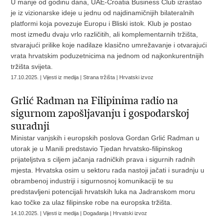
U manje od godinu dana, UAE-Croatia Business Club izrastao
je iz vizionarske ideje u jednu od najdinamičnijih bilateralnih
platformi koja povezuje Europu i Bliski istok. Klub je postao
most između dvaju vrlo različitih, ali komplementarnih tržišta,
stvarajući prilike koje nadilaze klasično umrežavanje i otvarajući
vrata hrvatskim poduzetnicima na jednom od najkonkurentnijih
tržišta svijeta.
17.10.2025. | Vijesti iz medija | Strana tržišta | Hrvatski izvoz
Grlić Radman na Filipinima radio na
sigurnom zapošljavanju i gospodarskoj
suradnji
Ministar vanjskih i europskih poslova Gordan Grlić Radman u
utorak je u Manili predstavio Tjedan hrvatsko-filipinskog
prijateljstva s ciljem jačanja radničkih prava i sigurnih radnih
mjesta. Hrvatska osim u sektoru rada nastoji jačati i suradnju u
obrambenoj industriji i sigurnosnoj komunikaciji te su
predstavljeni potencijali hrvatskih luka na Jadranskom moru
kao točke za ulaz filipinske robe na europska tržišta.
14.10.2025. | Vijesti iz medija | Događanja | Hrvatski izvoz