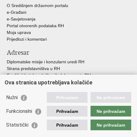
O Središnjem državnom portalu
e-Građani
e-Savjetovanja
Portal otvorenih podataka RH
Moja uprava
Prijedlozi i komentari
Adresar
Diplomatske misije i konzularni uredi RH
Strana predstavništva u RH
Središnji katalog službenih dokumenata RH
Ova stranica upotrebljava kolačiće
Adresar tijela javne vlasti
Popis dužnosnika u RH
Besplatni telefoni javne uprave
Nužni
Prihvaćam
Ne prihvaćam
Korisne poveznice
Funkcionalni
Prihvaćam
Ne prihvaćam
Gospodarska diplomacija
Statistički
Hrvatska gospodarska komora
Prihvaćam
Ne prihvaćam
Hrvatski izvoznici