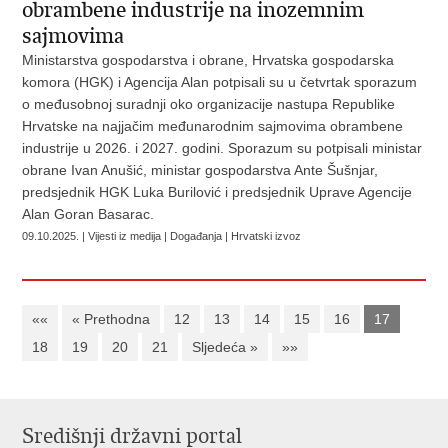
obrambene industrije na inozemnim
sajmovima
Ministarstva gospodarstva i obrane, Hrvatska gospodarska
komora (HGK) i Agencija Alan potpisali su u četvrtak sporazum
o međusobnoj suradnji oko organizacije nastupa Republike
Hrvatske na najjačim međunarodnim sajmovima obrambene
industrije u 2026. i 2027. godini. Sporazum su potpisali ministar
obrane Ivan Anušić, ministar gospodarstva Ante Šušnjar,
predsjednik HGK Luka Burilović i predsjednik Uprave Agencije
Alan Goran Basarac.
09.10.2025. | Vijesti iz medija | Događanja | Hrvatski izvoz
««
« Prethodna
12
13
14
15
16
17
18
19
20
21
Sljedeća »
»»
Središnji državni portal