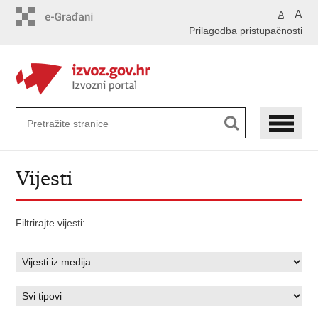
Preskoči
A
A
na
Prilagodba pristupačnosti
glavni
sadržaj
Vijesti
Filtrirajte vijesti: