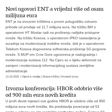
Novi ugovori ENT-a vrijedni više od osam
milijuna eura
ENT je na izvoznim tržištima u prvom polugodištu ostvario
prihode od prodaje od 11,7 milijuna eura. Na tržištu BiH s
operatorom HT Mostar radi na proširenju radijske pristupne
mreže. Na tržištu Kosova, s operatorom IPKO nastavljena je
suradnja na modernizaciji mobilne mreže, dok je s operatorom
Telekom Kosova dogovorena softverska proširenja 5G jezgrene
mreže. S MUP-om Crne Gore ugovorena je nadogradnja i
modernizacija sustava 112. Na Cipru su u tijeku aktivnosti na
zamjeni i modernizaciji informacijskog sustava zemljišne
administracije.
13.10.2025. | Vijesti iz medija | Strana tržišta | Hrvatski izvoz
Izvozna konferencija: HBOR odobrio više
od 900 mln eura novih kredita
U prvih devet mjeseci ove godine HBOR je odobrio više od 900
milijuna eura novih kredita, što predstavlja povećanje od 53