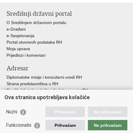
Središnji državni portal
O Središnjem državnom portalu
e-Građani
e-Savjetovanja
Portal otvorenih podataka RH
Moja uprava
Prijedlozi i komentari
Adresar
Diplomatske misije i konzularni uredi RH
Strana predstavništva u RH
Središnji katalog službenih dokumenata RH
Ova stranica upotrebljava kolačiće
Adresar tijela javne vlasti
Popis dužnosnika u RH
Besplatni telefoni javne uprave
Nužni
Prihvaćam
Ne prihvaćam
Korisne poveznice
Funkcionalni
Prihvaćam
Ne prihvaćam
Gospodarska diplomacija