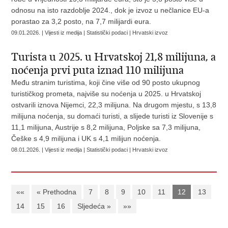
odnosu na isto razdoblje 2024., dok je izvoz u nečlanice EU-a
porastao za 3,2 posto, na 7,7 milijardi eura.
09.01.2026. | Vijesti iz medija | Statistički podaci | Hrvatski izvoz
Turista u 2025. u Hrvatskoj 21,8 milijuna, a
noćenja prvi puta iznad 110 milijuna
Među stranim turistima, koji čine više od 90 posto ukupnog
turističkog prometa, najviše su noćenja u 2025. u Hrvatskoj
ostvarili iznova Nijemci, 22,3 milijuna. Na drugom mjestu, s 13,8
milijuna noćenja, su domaći turisti, a slijede turisti iz Slovenije s
11,1 milijuna, Austrije s 8,2 milijuna, Poljske sa 7,3 milijuna,
Češke s 4,9 milijuna i UK s 4,1 milijun noćenja.
08.01.2026. | Vijesti iz medija | Statistički podaci | Hrvatski izvoz
««
« Prethodna
7
8
9
10
11
12
13
14
15
16
Sljedeća »
»»