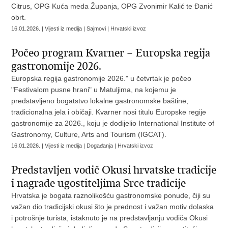
Citrus, OPG Kuća meda Županja, OPG Zvonimir Kalić te Đanić
obrt.
16.01.2026. | Vijesti iz medija | Sajmovi | Hrvatski izvoz
Počeo program Kvarner – Europska regija
gastronomije 2026.
Europska regija gastronomije 2026." u četvrtak je počeo
"Festivalom pusne hrani" u Matuljima, na kojemu je
predstavljeno bogatstvo lokalne gastronomske baštine,
tradicionalna jela i običaji. Kvarner nosi titulu Europske regije
gastronomije za 2026., koju je dodijelio International Institute of
Gastronomy, Culture, Arts and Tourism (IGCAT).
16.01.2026. | Vijesti iz medija | Događanja | Hrvatski izvoz
Predstavljen vodič Okusi hrvatske tradicije
i nagrade ugostiteljima Srce tradicije
Hrvatska je bogata raznolikošću gastronomske ponude, čiji su
važan dio tradicijski okusi što je prednost i važan motiv dolaska
i potrošnje turista, istaknuto je na predstavljanju vodiča Okusi