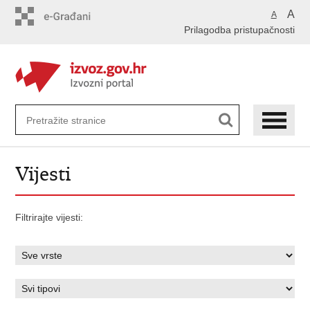
Preskoči
A
A
na
Prilagodba pristupačnosti
glavni
sadržaj
Vijesti
Filtrirajte vijesti: