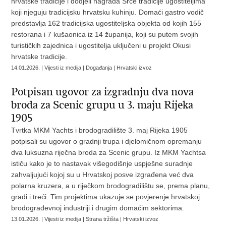
hrvatske tradicije i dodjeli nagrada Srce tradicije ugostiteljima
koji njeguju tradicijsku hrvatsku kuhinju. Domaći gastro vodič
predstavlja 162 tradicijska ugostiteljska objekta od kojih 155
restorana i 7 kušaonica iz 14 županija, koji su putem svojih
turističkih zajednica i ugostitelja uključeni u projekt Okusi
hrvatske tradicije.
14.01.2026. | Vijesti iz medija | Događanja | Hrvatski izvoz
Potpisan ugovor za izgradnju dva nova
broda za Scenic grupu u 3. maju Rijeka
1905
Tvrtka MKM Yachts i brodogradilište 3. maj Rijeka 1905
potpisali su ugovor o gradnji trupa i djelomičnom opremanju
dva luksuzna riječna broda za Scenic grupu. Iz MKM Yachtsa
ističu kako je to nastavak višegodišnje uspješne suradnje
zahvaljujući kojoj su u Hrvatskoj posve izgrađena već dva
polarna kruzera, a u riječkom brodogradilištu se, prema planu,
gradi i treći. Tim projektima ukazuje se povjerenje hrvatskoj
brodograđevnoj industriji i drugim domaćim sektorima.
13.01.2026. | Vijesti iz medija | Strana tržišta | Hrvatski izvoz