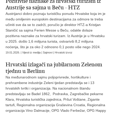
Pozitivne naznake za hrvatski turizam iz
Austrije sa sajma u Beču - HTZ
Austrijanci dobro poznaju turističku ponudu Hrvatske koja im je
među omiljenim europskim destinacijama za odmore te treba
učiniti sve da se to zadrži, poručio je direktor HTZ-a Kristjan
Staničić sa sajma Ferien Messe u Beču, odakle dolaze
pozitivna naznake za hrvatski turizam. Iz Austrije je u Hrvatsku
u 2025. došlo 1,6 milijuna turista, ostvarivši 8,2 milijuna
noćenja, što je za oko 2 odnosno 0,1 posto više nego 2024.
19.01.2026. | Vijesti iz medija | Sajmovi | Hrvatski izvoz
Hrvatski izlagači na jubilarnom Zelenom
tjednu u Berlinu
Na međunarodnom sajmu poljoprivrede, hortikulture i
prehrambene industrije Zeleni tjedan predstavlja se i 13
hrvatskih tvrtki i organizacija. Na nacionalnom štandu
predstavljaju se Badel 1862, Podravka, Zagrebačke pekarne
Klara, Hrvatska turistička zajednica, Pršut Voštane, Zigante
tartufi, Regionalna organizacija Graševina Croatia, Regionalna
organizacija Vino Dalmacije, OPG Vlado Ferbežar, OPG Happy