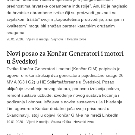
prednostima hrvatske obrambene industrije”. Anušić je naglasio
da hrvatske obrambene tvrtke čiji su proizvodi „poznati na
svjetskom tržištu” svojim „kapacitetima proizvodnje, znanjem i
kvalitetom” mogu biti snažan partner katarskim oružanim
snagama.
20.01.2026. | Vijesti iz medija | Sajmovi | Hrvatski izvoz
Novi posao za Končar Generatori i motori
u Švedskoj
Tvrtka Končar Generatori i motori (Končar GIM) potpisala je
ugovor o rekonstrukciji dva generatora pojedinačne snage 26
MV A (G3 i G2) u HE Sollefteåforsens u Švedskoj. Posao
uključuje izvođenje novog statora, ponovnu izolaciju polova,
remont sustava uzbude, izvođenje novog sustava kočenja i
podizanja i obnovu ležajeva s novim sustavom ulja i hlađenja.
Tim ugovorom Končar dodatno jača svoju prisutnost u
Skandinaviji, stoji u objavi Končar GIM-a na mreži LinkedIn.
19.01.2026. | Vijesti iz medija | Strana tržišta | Hrvatski izvoz