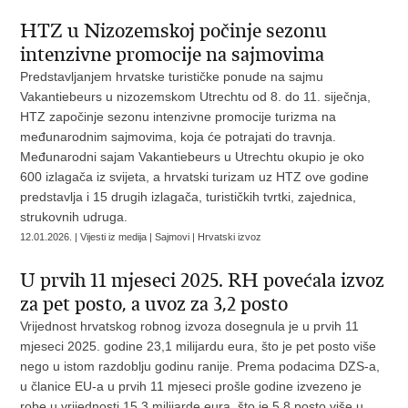
HTZ u Nizozemskoj počinje sezonu
intenzivne promocije na sajmovima
Predstavljanjem hrvatske turističke ponude na sajmu
Vakantiebeurs u nizozemskom Utrechtu od 8. do 11. siječnja,
HTZ započinje sezonu intenzivne promocije turizma na
međunarodnim sajmovima, koja će potrajati do travnja.
Međunarodni sajam Vakantiebeurs u Utrechtu okupio je oko
600 izlagača iz svijeta, a hrvatski turizam uz HTZ ove godine
predstavlja i 15 drugih izlagača, turističkih tvrtki, zajednica,
strukovnih udruga.
12.01.2026. | Vijesti iz medija | Sajmovi | Hrvatski izvoz
U prvih 11 mjeseci 2025. RH povećala izvoz
za pet posto, a uvoz za 3,2 posto
Vrijednost hrvatskog robnog izvoza dosegnula je u prvih 11
mjeseci 2025. godine 23,1 milijardu eura, što je pet posto više
nego u istom razdoblju godinu ranije. Prema podacima DZS-a,
u članice EU-a u prvih 11 mjeseci prošle godine izvezeno je
robe u vrijednosti 15,3 milijarde eura, što je 5,8 posto više u