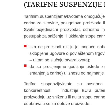
(TARIFNE SUSPENZIJE 
Tarifnim suspenzijama/kvotama omogućuje s
carine za sirovine, polugotove proizvode 
Svaki pojedinačni proizvođač odnosno i
postupak za sniženje ili ukidanje stope car
ista ne proizvodi niti ju je moguće nab
sklopljene ugovore o povlaštenom trgovin
– u tom se slučaju otvara kvota);
da su procijenjene godišnje uštede z
smanjenja carine) u iznosu od najmanje
Tarifne suspenzije/kvote su posebn
konkurentnosti industrije EU-a pute
proizvodnju uz sniženu ili nultu stopu cari
odobravaju se za gotove proizvode.