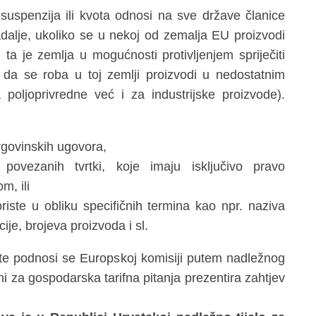
 suspenzija ili kvota odnosi na sve države članice
adalje, ukoliko se u nekoj od zemalja EU proizvodi
 ta je zemlja u mogućnosti protivljenjem spriječiti
 da se roba u toj zemlji proizvodi u nedostatnim
oljoprivredne već i za industrijske proizvode).
rgovinskih ugovora,
povezanih tvrtki, koje imaju isključivo pravo
m, ili
riste u obliku specifičnih termina kao npr. naziva
ije, brojeva proizvoda i sl.
vote podnosi se Europskoj komisiji putem nadležnog
ni za gospodarska tarifna pitanja prezentira zahtjev