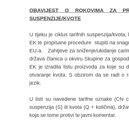
OBAVIJEST O ROKOVIMA ZA P
SUSPENZIJE/KVOTE
U tijeku je ciklus tarifnih suspenzija/kvot
EK te propisane procedure stupiti na snagu
EU-a. Zahtjeve za sniženje/ukidanje carina
država članica u okviru Skupine za gospodar
EK je izradila listu proizvoda za koje su d
otvaranje kvota. S obzirom da se radi o r
jezik.
U listi su navedene tarifne oznake (CN 
suspenzija (S) ili kvota (Q + količina), drž
koja se tome protivi te javni komentar.