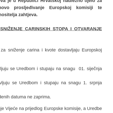
va je u Republici Hrvatskoj nadležno tijelo za
hovo prosljeđivanje Europskoj komisiji te
ositelja zahtjeva.
SNIŽENJE CARINSKIH STOPA I OTVARANJE
 za sniženje carina i kvote dostavljaju Europskoj
vljuju se Uredbom i stupaju na snagu 01. siječnja
avljuju se Uredbom i stupaju na snagu 1. srpnja
denih datuma ne zaprima.
uje Vijeće na prijedlog Europske komisije, a Uredbe