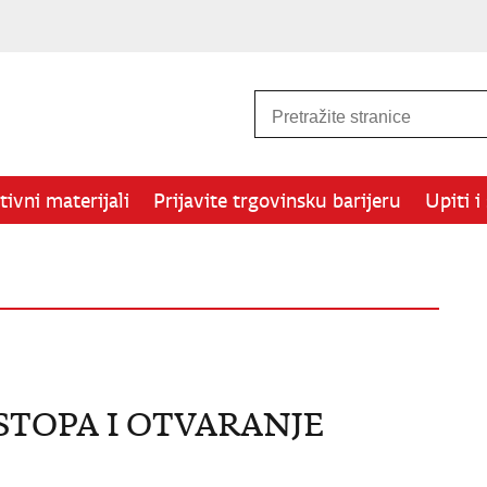
ivni materijali
Prijavite trgovinsku barijeru
Upiti i
STOPA I OTVARANJE