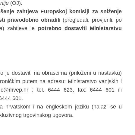
nije
(OJ).
enje zahtjeva Europskoj komisiji za sniženje
isti pravodobno obradili
(pregledali, provjerili, po
ma) zahtjeve je
potrebno dostaviti Ministarstvu
o je dostaviti na obrascima (priloženi u nastavku)
oničkim putem na adresu: Ministarstvo vanjskih i
ovic@mvep.hr
; tel. 6444 623, fax: 6444 601 ili
 6444 601.
 na hrvatskom i na engleskom jeziku (nalazi se u
luzivnog trgovinskog ugovora.