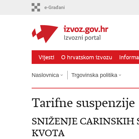
Preskoči
na
glavni
sadržaj
Vijesti
O hrvatskom izvozu
Informat
Naslovnica
Trgovinska politika
Tarifne suspenzije
SNIŽENJE CARINSKIH 
KVOTA