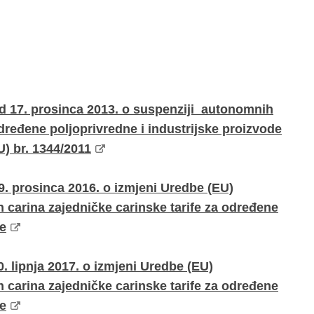
 17. prosinca 2013. o suspenziji autonomnih
određene poljoprivredne i industrijske proizvode
U) br. 1344/2011
 prosinca 2016. o izmjeni Uredbe (EU)
 carina zajedničke carinske tarife za određene
de
lipnja 2017. o izmjeni Uredbe (EU)
 carina zajedničke carinske tarife za određene
de