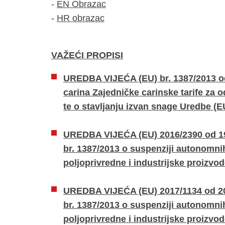
-
EN Obrazac
-
HR obrazac
VAŽEĆI PROPISI
UREDBA VIJEĆA (EU) br. 1387/2013 od
carina Zajedničke carinske tarife za 
te o stavljanju izvan snage Uredbe (E
UREDBA VIJEĆA (EU) 2016/2390 od 19.
br. 1387/2013 o suspenziji autonomnih
poljoprivredne i industrijske proizvo
UREDBA VIJEĆA (EU) 2017/1134 od 20. 
br. 1387/2013 o suspenziji autonomnih
poljoprivredne i industrijske proizvo