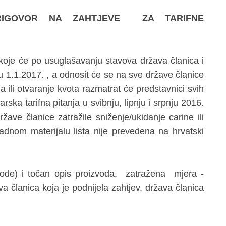
RIGOVOR NA ZAHTJEVE ZA TARIFNE
a, koje će po usuglašavanju stavova država članica i
 1.1.2017. , a odnosit će se na sve države članice
 ili otvaranje kvota razmatrat će predstavnici svih
ska tarifna pitanja u svibnju, lipnju i srpnju 2016.
ržave članice zatražile sniženje/ukidanje carine ili
adnom materijalu lista nije prevedena na hrvatski
code) i točan opis proizvoda, zatražena mjera -
ava članica koja je podnijela zahtjev, država članica