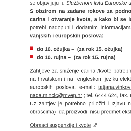
se objavljuju u
Službenom listu Europske u
S obzirom na zadane rokove za podnoš
carina i otvaranje kvota, a kako bi se 
potrebi nadopunili dodatnim informacija
vanjskih i europskih poslova:
do 10. ožujka – (za rok 15. ožujka)
do 10. rujna – (za rok 15. rujna)
Zahtjeve za sniženje carina /kvote potrebn
na hrvatskom i na engleskom jeziku elektr
europskih poslova, e-mail:
tatjana.vink
nada.mincic@mvep.hr
; tel. 6444 624, fax.
Uz zahtjev je potrebno priložiti i Izjavu
obrascima) da proizvodi nisu predmet eksk
Obrasci suspenzije i kvote