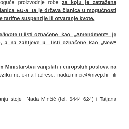
oguće proizvodnje robe
za koju je zatražena
članica EU-a ta je država članica u mogućnosti
 tarifne suspenzije ili otvaranje kvote.
je/kvote u listi označene kao „Amendment“ je
ne, a na zahtjeve u listi označene kao „New“
m Ministarstvu vanjskih i europskih poslova na
jeziku
na e-mail adrese:
nada.mincic@mvep.hr
ili
nju stoje Nada Minčić (tel. 6444 624) i Tatjana
7