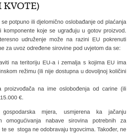
I KVOTE)
e potpuno ili djelomično oslobađanje od plaćanja
ili komponente koje se ugrađuju u gotov proizvod.
nteresno udruženje može na razini EU pokrenuti
ine za uvoz određene sirovine pod uvjetom da se:
aviti na teritoriju EU-a i zemalja s kojima EU ima
skom režimu (ili nije dostupna u dovoljnoj količini
a proizvođača na ime oslobođenja od carine (ili
 15.000 €.
a gospodarska mjera, usmjerena ka jačanju
m omogućivanja nabave sirovina potrebnih za
ne te se stoga ne odobravaju trgovcima. Također, ne