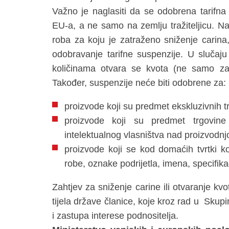
Važno je naglasiti da se odobrena tarifna
EU-a, a ne samo na zemlju tražiteljicu. N
roba za koju je zatraženo sniženje carina,
odobravanje tarifne suspenzije. U slučaju
količinama otvara se kvota (ne samo za p
Također, suspenzije neće biti odobrene za:
proizvode koji su predmet ekskluzivnih t
proizvode koji su predmet trgovine 
intelektualnog vlasništva nad proizvodnjo
proizvode koji se kod domaćih tvrtki ko
robe, oznake podrijetla, imena, specifikac
Zahtjev za sniženje carine ili otvaranje k
tijela države članice, koje kroz rad u Skupi
i zastupa interese podnositelja.