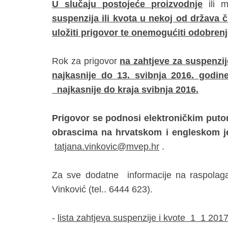
U slučaju postojeće proizvodnje
ili m
suspenzija ili kvota u nekoj od država 
uložiti prigovor te onemogućiti odobrenje
Rok za prigovor
na zahtjeve za suspenzi
najkasnije do 13. svibnja 2016. godi
najkasnije do kraja svibnja 2016.
Prigovor se podnosi elektroničkim puto
obrascima na hrvatskom i engleskom 
tatjana.vinkovic@mvep.hr
.
Za sve dodatne informacije na raspolaga
Vinković (tel.. 6444 623).
-
lista zahtjeva suspenzije i kvote 1 1 201