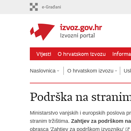
Preskoči
na
glavni
sadržaj
Vijesti
O hrvatskom izvozu
Informat
Naslovnica
O hrvatskom izvozu
Us
Podrška na stranim
Ministarstvo vanjskih i europskih poslova 
stranim tržištima.
Zahtjev za podrškom na
obrasca
'
Zahtjev za podrškom izvozniku
'