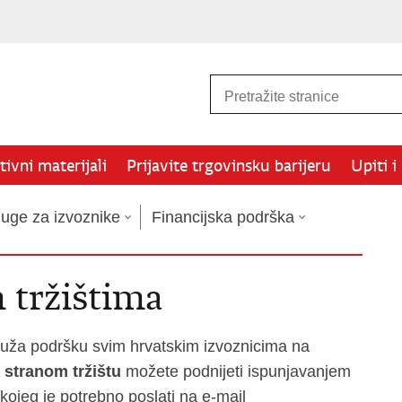
ivni materijali
Prijavite trgovinsku barijeru
Upiti i
luge za izvoznike
Financijska podrška
 tržištima
pruža podršku svim hrvatskim izvoznicima na
 stranom tržištu
možete podnijeti ispunjavanjem
kojeg je potrebno poslati na e-mail