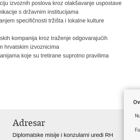
ciju izvoznih poslova kroz olakšavanje uspostave
ikacije s državnim institucijama
jem specifičnosti tržišta i lokalne kulture
tskih kompanija kroz traženje odgovarajućih
m hrvatskim izvoznicima
nijama koje su tretirane suprotno pravilima
Ov
Nu
Adresar
K
Fu
Diplomatske misije i konzularni uredi RH
Go