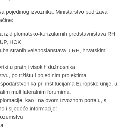
a pojedinog izvoznika, Ministarstvo podržava
ačine:
ka iz diplomatsko-konzularnih predstavništava RH
HUP, HOK
uba stranih veleposlanstava u RH, hrvatskim
vrtki u pratnji visokih dužnosnika
vu, po tržištu i pojedinim projektima
spodarstvenika pri institucijama Europske unije, u
stalim multilateralnim forumima.
lomacije, kao i na ovom Izvoznom portalu, s
 i sljedeće informacije:
inozemstvu
va