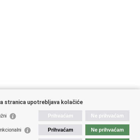
a stranica upotrebljava kolačiće
žni
Prihvaćam
Ne prihvaćam
orisne poveznice
nkcionalni
Prihvaćam
Ne prihvaćam
spodarska diplomacija