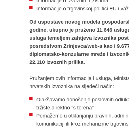
Informacije o izvoznim tržištima
Informacije o trgovinskoj politici EU i v
Od uspostave novog modela gospodarske
godine, ukupno je pruženo 11.646 uslug
usluga temeljem zahtjeva izvoznika post
posredstvom Zrinjevca/web-a kao i 9.677
diplomatsko-konzularne mreže i izvoznik
22.110 izvoznih prilika.
Pružanjem ovih informacija i usluga, Minist
hrvatskih izvoznika na sljedeći način:
Olakšavamo donošenje poslovnih odluka 
tržište direktno "s terena"
Pomažemo u otklanjanju pravnih, administr
komunikaciji ili kroz mehanizme trgovins