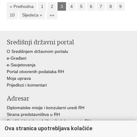
« Prethodna
1
2
3
4
5
6
7
8
9
10
Sljedeća »
»»
Središnji državni portal
O Središnjem državnom portalu
e-Građani
e-Savjetovanja
Portal otvorenih podataka RH
Moja uprava
Prijedlozi i komentari
Adresar
Diplomatske misije i konzularni uredi RH
Strana predstavništva u RH
Središnji katalog službenih dokumenata RH
Ova stranica upotrebljava kolačiće
Adresar tijela javne vlasti
Popis dužnosnika u RH