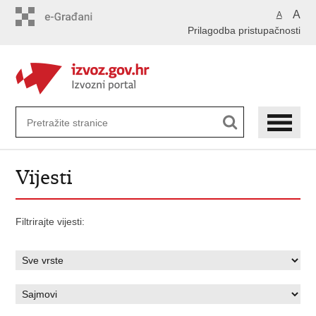
Preskoči
A
A
na
Prilagodba pristupačnosti
glavni
sadržaj
Vijesti
Filtrirajte vijesti: