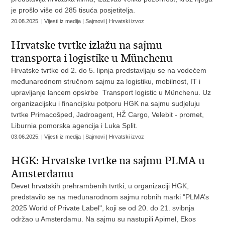
je prošlo više od 285 tisuća posjetitelja.
20.08.2025. | Vijesti iz medija | Sajmovi | Hrvatski izvoz
Hrvatske tvrtke izlažu na sajmu
transporta i logistike u Münchenu
Hrvatske tvrtke od 2. do 5. lipnja predstavljaju se na vodećem
međunarodnom stručnom sajmu za logistiku, mobilnost, IT i
upravljanje lancem opskrbe Transport logistic u Münchenu. Uz
organizacijsku i financijsku potporu HGK na sajmu sudjeluju
tvrtke Primacošped, Jadroagent, HŽ Cargo, Velebit - promet,
Liburnia pomorska agencija i Luka Split.
03.06.2025. | Vijesti iz medija | Sajmovi | Hrvatski izvoz
HGK: Hrvatske tvrtke na sajmu PLMA u
Amsterdamu
Devet hrvatskih prehrambenih tvrtki, u organizaciji HGK,
predstavilo se na međunarodnom sajmu robnih marki "PLMA’s
2025 World of Private Label", koji se od 20. do 21. svibnja
održao u Amsterdamu. Na sajmu su nastupili Apimel, Ekos