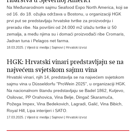
ribarstva u Sjevernoj Americi
Na Međunarodnom sajmu Seafood Expo North America, koji se
od 16. do 18. ožujka održava u Bostonu, u organizaciji HGK
prvi put se predstavljaju hrvatske tvrtke za proizvodnju i
preradu ribe. Na površini od 24.000 m2 izlažu tvrtke iz 50
zemalja, a među njima su i domaći proizvođači ribe Cromaris,
Jadran tuna i Pelagos net farma.
18.03.2025. | Vijesti iz medija | Sajmovi | Hrvatski izvoz
HGK: Hrvatski vinari predstavljaju se na
najvećem svjetskom sajmu vina
Hrvatski vinari, njih 14, predstavlja se na najvećem svjetskom
sajmu vina u Düsseldorfu "ProWein 2025", u organizaciji HGK.
Na nacionalnom štandu predstavljaju se Badel 1862, Kutjevo,
Osilovac, PP Orahovica, Vina Belje, Dingač Skaramuča,
Požega Impex, Vina Bedekovich, Lagradi, Galić, Vina Bibich,
Royal Hill, Lipa interijeri i SATO.
17.03.2025. | Vijesti iz medija | Sajmovi | Hrvatski izvoz