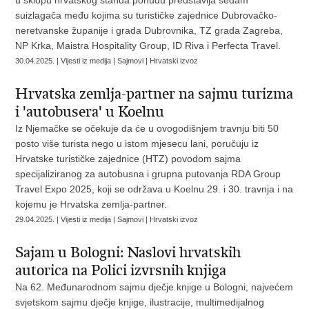
u sklopu hrvatskog štanda ponudu predstavlja sedam
suizlagača među kojima su turističke zajednice Dubrovačko-
neretvanske županije i grada Dubrovnika, TZ grada Zagreba,
NP Krka, Maistra Hospitality Group, ID Riva i Perfecta Travel.
30.04.2025. | Vijesti iz medija | Sajmovi | Hrvatski izvoz
Hrvatska zemlja-partner na sajmu turizma
i 'autobusera' u Koelnu
Iz Njemačke se očekuje da će u ovogodišnjem travnju biti 50
posto više turista nego u istom mjesecu lani, poručuju iz
Hrvatske turističke zajednice (HTZ) povodom sajma
specijaliziranog za autobusna i grupna putovanja RDA Group
Travel Expo 2025, koji se održava u Koelnu 29. i 30. travnja i na
kojemu je Hrvatska zemlja-partner.
29.04.2025. | Vijesti iz medija | Sajmovi | Hrvatski izvoz
Sajam u Bologni: Naslovi hrvatskih
autorica na Polici izvrsnih knjiga
Na 62. Međunarodnom sajmu dječje knjige u Bologni, najvećem
svjetskom sajmu dječje knjige, ilustracije, multimedijalnog