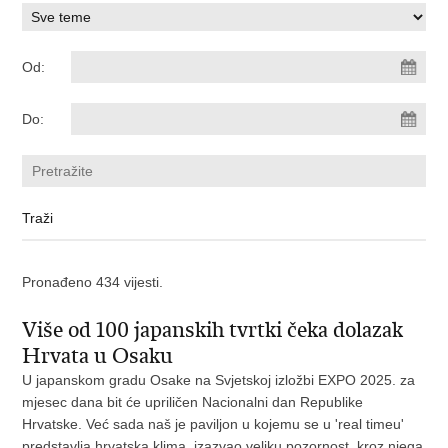
Od:
Do:
Pronađeno 434 vijesti.
Više od 100 japanskih tvrtki čeka dolazak
Hrvata u Osaku
U japanskom gradu Osake na Svjetskoj izložbi EXPO 2025. za
mjesec dana bit će upriličen Nacionalni dan Republike
Hrvatske. Već sada naš je paviljon u kojemu se u 'real timeu'
predstavlja hrvatska klima, izazvao veliku pozornost, kroz njega