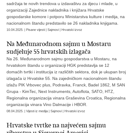
sadržaja te novih trendova u izdavaštvu za djecu i mlade, u
organizaciji Zajednice nakladnika i knjižara Hrvatske
gospodarske komore i potporu Ministarstva kulture i medija, na
nacionalnom štandu predstavilo se 26 nakladnika knjigama.
10.04.2025. | Pisane vijesti | Sajmovi | Hrvatski izvoz
Na Međunarodnom sajmu u Mostaru
sudjeluje 55 hrvatskih izlagača
Na 26. Međunarodnom sajmu gospodarstva u Mostaru, na
hrvatskom štandu u organizaciji HGK predstavlja se 12
domaćih tvrtki i institucija iz različitih sektora, dok je ukupan broj
izlagača iz Hrvatske 55. Na zajedničkom nacionalnom štandu
izlažu PIK Vrbovec plus, Podravka, Franck, Badel 1862, M SAN
Grupa - KimTec, Next Instruments, Autoflota, SATO, HTZ,
Regionalna organizacija vinara Graševina Croatica, Regionalna
organizacija vinara Vino Dalmacije i HBOR.
08.04.2025. | Vijesti iz medija | Sajmovi | Hrvatski izvoz
Hrvatske tvrtke na najvećem sajmu