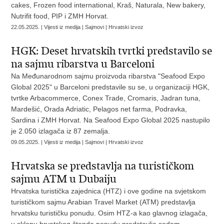
cakes, Frozen food international, Kraš, Naturala, New bakery,
Nutrifit food, PIP i ZMH Horvat.
22.05.2025. | Vijesti iz medija | Sajmovi | Hrvatski izvoz
HGK: Deset hrvatskih tvrtki predstavilo se
na sajmu ribarstva u Barceloni
Na Međunarodnom sajmu proizvoda ribarstva "Seafood Expo
Global 2025" u Barceloni predstavile su se, u organizaciji HGK,
tvrtke Arbacommerce, Conex Trade, Cromaris, Jadran tuna,
Mardešić, Orada Adriatic, Pelagos net farma, Podravka,
Sardina i ZMH Horvat. Na Seafood Expo Global 2025 nastupilo
je 2.050 izlagača iz 87 zemalja.
09.05.2025. | Vijesti iz medija | Sajmovi | Hrvatski izvoz
Hrvatska se predstavlja na turističkom
sajmu ATM u Dubaiju
Hrvatska turistička zajednica (HTZ) i ove godine na svjetskom
turističkom sajmu Arabian Travel Market (ATM) predstavlja
hrvatsku turističku ponudu. Osim HTZ-a kao glavnog izlagača,