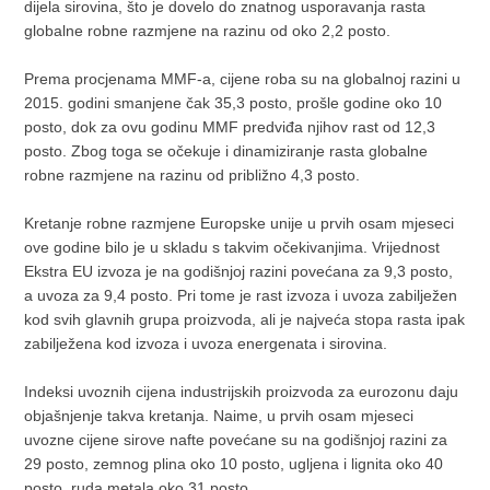
dijela sirovina, što je dovelo do znatnog usporavanja rasta
globalne robne razmjene na razinu od oko 2,2 posto.
Prema procjenama MMF-a, cijene roba su na globalnoj razini u
2015. godini smanjene čak 35,3 posto, prošle godine oko 10
posto, dok za ovu godinu MMF predviđa njihov rast od 12,3
posto. Zbog toga se očekuje i dinamiziranje rasta globalne
robne razmjene na razinu od približno 4,3 posto.
Kretanje robne razmjene Europske unije u prvih osam mjeseci
ove godine bilo je u skladu s takvim očekivanjima. Vrijednost
Ekstra EU izvoza je na godišnjoj razini povećana za 9,3 posto,
a uvoza za 9,4 posto. Pri tome je rast izvoza i uvoza zabilježen
kod svih glavnih grupa proizvoda, ali je najveća stopa rasta ipak
zabilježena kod izvoza i uvoza energenata i sirovina.
Indeksi uvoznih cijena industrijskih proizvoda za eurozonu daju
objašnjenje takva kretanja. Naime, u prvih osam mjeseci
uvozne cijene sirove nafte povećane su na godišnjoj razini za
29 posto, zemnog plina oko 10 posto, ugljena i lignita oko 40
posto, ruda metala oko 31 posto.