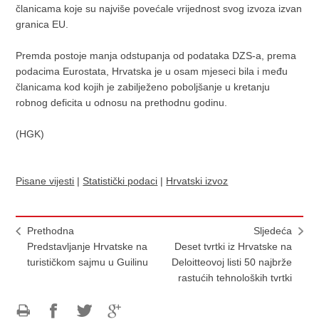
članicama koje su najviše povećale vrijednost svog izvoza izvan
granica EU.
Premda postoje manja odstupanja od podataka DZS-a, prema
podacima Eurostata, Hrvatska je u osam mjeseci bila i među
članicama kod kojih je zabilježeno poboljšanje u kretanju
robnog deficita u odnosu na prethodnu godinu.
(HGK)
Pisane vijesti
|
Statistički podaci
|
Hrvatski izvoz
Prethodna
Sljedeća
Predstavljanje Hrvatske na
Deset tvrtki iz Hrvatske na
turističkom sajmu u Guilinu
Deloitteovoj listi 50 najbrže
rastućih tehnoloških tvrtki