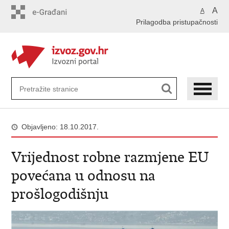
Preskoči
A
A
na
Prilagodba pristupačnosti
glavni
sadržaj
Objavljeno: 18.10.2017.
Vrijednost robne razmjene EU
povećana u odnosu na
prošlogodišnju