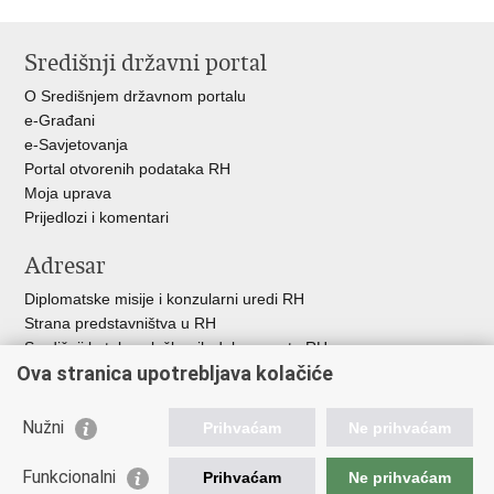
Ispiši
Podijeli
Podijeli
Podijeli
stranicu
na
na
na
Središnji državni portal
Facebooku
Twitteru
Google
+
O Središnjem državnom portalu
e-Građani
e-Savjetovanja
Portal otvorenih podataka RH
Moja uprava
Prijedlozi i komentari
Adresar
Diplomatske misije i konzularni uredi RH
Strana predstavništva u RH
Središnji katalog službenih dokumenata RH
Ova stranica upotrebljava kolačiće
Adresar tijela javne vlasti
Popis dužnosnika u RH
Besplatni telefoni javne uprave
Nužni
Prihvaćam
Ne prihvaćam
Korisne poveznice
Funkcionalni
Prihvaćam
Ne prihvaćam