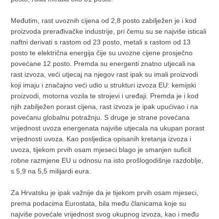
Međutim, rast uvoznih cijena od 2,8 posto zabilježen je i kod
proizvoda prerađivačke industrije, pri čemu su se najviše isticali
naftni derivati s rastom od 23 posto, metali s rastom od 13
posto te električna energija čije su uvozne cijene prosječno
povećane 12 posto. Premda su energenti znatno utjecali na
rast izvoza, veći utjecaj na njegov rast ipak su imali proizvodi
koji imaju i značajno veći udio u strukturi izvoza EU: kemijski
proizvodi, motorna vozila te strojevi i uređaji. Premda je i kod
njih zabilježen porast cijena, rast izvoza je ipak upućivao i na
povećanu globalnu potražnju. S druge je strane povećana
vrijednost uvoza energenata najviše utjecala na ukupan porast
vrijednosti uvoza. Kao posljedica opisanih kretanja izvoza i
uvoza, tijekom prvih osam mjeseci blago je smanjen suficit
robne razmjene EU u odnosu na isto prošlogodišnje razdoblje,
s 5,9 na 5,5 milijardi eura.
Za Hrvatsku je ipak važnije da je tijekom prvih osam mjeseci,
prema podacima Eurostata, bila među članicama koje su
najviše povećale vrijednost svog ukupnog izvoza, kao i među