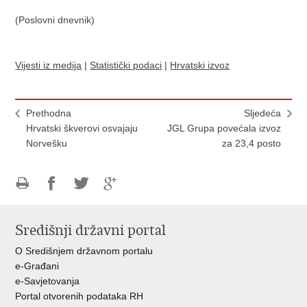
(Poslovni dnevnik)
Vijesti iz medija
|
Statistički podaci
|
Hrvatski izvoz
Prethodna
Sljedeća
Hrvatski škverovi osvajaju
JGL Grupa povećala izvoz
Norvešku
za 23,4 posto
Ispiši
Podijeli
Podijeli
Podijeli
stranicu
na
na
na
Središnji državni portal
Facebooku
Twitteru
Google
+
O Središnjem državnom portalu
e-Građani
e-Savjetovanja
Portal otvorenih podataka RH