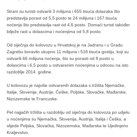
Strani su turisti ostvarili 3 milijuna i 655 tisuća dolazaka što
predstavlja porast od 5,5 posto te 24 milijuna i 167 tisuća
noćenja što predstavlja rast od 4,6 posto. Domaći turisti također
bilježe rast u dolascima i noćenjima od 5,8 posto.
Od siječnja do kolovozu u Hrvatskoj je na Jadranu i u Gradu
Zagrebu boravilo ukupno 11 milijuna i 518 tisuća gostiju, koji su
ostvarili 66 milijuna noćenja, što su porasti od 8 posto u
dolascima i 6,5 posto u ostvarenim noćenjima u odnosu na isto
razdoblje 2014. godine.
U kolovozu je najviše ostvarenih dolazaka s tržišta Njemačke,
Italije, Slovenije, Austrije, Češke, Poljske, Slovačke, Mađarske,
Nizozemske te Francuske.
Pet najjačih tržišta u razdoblju od siječnja do kolovoza po udjelu
u noćenjima su Njemačka, Slovenija, Austrija, Italija i Češka, a
slijede Poljska, Slovačka, Nizozemska, Mađarska te Ujedinjeno
Kraljevstvo.