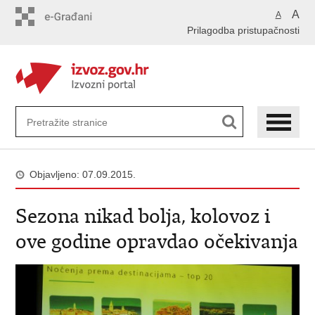
Preskoči
A
A
na
Prilagodba pristupačnosti
glavni
sadržaj
Objavljeno: 07.09.2015.
Sezona nikad bolja, kolovoz i
ove godine opravdao očekivanja