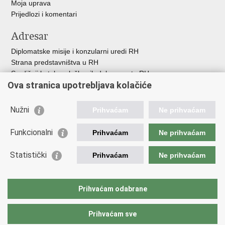
Moja uprava
Prijedlozi i komentari
Adresar
Diplomatske misije i konzularni uredi RH
Strana predstavništva u RH
Središnji katalog službenih dokumenata RH
Ova stranica upotrebljava kolačiće
Adresar tijela javne vlasti
Popis dužnosnika u RH
Besplatni telefoni javne uprave
Nužni
Prihvaćam
Ne prihvaćam
Korisne poveznice
Funkcionalni
Prihvaćam
Ne prihvaćam
Gospodarska diplomacija
Statistički
Hrvatska gospodarska komora
Prihvaćam
Ne prihvaćam
Hrvatski izvoznici
Hrvatska udruga poslodavaca
Hrvatska obrtnička komora
Prihvaćam odabrane
Europska komisija
Prihvaćam sve