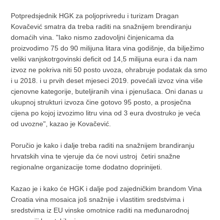
Potpredsjednik HGK za poljoprivredu i turizam Dragan
Kovačević smatra da treba raditi na snažnijem brendiranju
domaćih vina. "Iako nismo zadovoljni činjenicama da
proizvodimo 75 do 90 milijuna litara vina godišnje, da bilježimo
veliki vanjskotrgovinski deficit od 14,5 milijuna eura i da nam
izvoz ne pokriva niti 50 posto uvoza, ohrabruje podatak da smo
i u 2018. i u prvih deset mjeseci 2019. povećali izvoz vina više
cjenovne kategorije, buteljiranih vina i pjenušaca. Oni danas u
ukupnoj strukturi izvoza čine gotovo 95 posto, a prosječna
cijena po kojoj izvozimo litru vina od 3 eura dvostruko je veća
od uvozne", kazao je Kovačević.
Poručio je kako i dalje treba raditi na snažnijem brandiranju
hrvatskih vina te vjeruje da će novi ustroj četiri snažne
regionalne organizacije tome dodatno doprinijeti.
Kazao je i kako će HGK i dalje pod zajedničkim brandom Vina
Croatia vina mosaica još snažnije i vlastitim sredstvima i
sredstvima iz EU vinske omotnice raditi na međunarodnoj