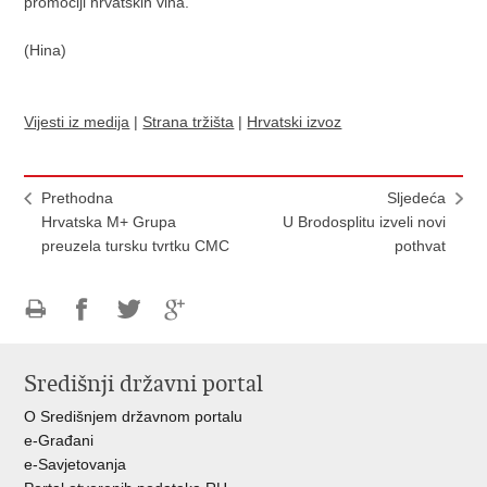
promociji hrvatskih vina.
(Hina)
Vijesti iz medija
|
Strana tržišta
|
Hrvatski izvoz
Prethodna
Sljedeća
Hrvatska M+ Grupa
U Brodosplitu izveli novi
preuzela tursku tvrtku CMC
pothvat
Ispiši
Podijeli
Podijeli
Podijeli
stranicu
na
na
na
Središnji državni portal
Facebooku
Twitteru
Google
+
O Središnjem državnom portalu
e-Građani
e-Savjetovanja