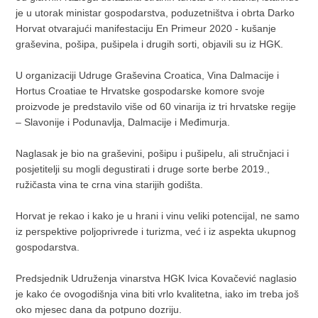
je u utorak ministar gospodarstva, poduzetništva i obrta Darko
Horvat otvarajući manifestaciju En Primeur 2020 - kušanje
graševina, pošipa, pušipela i drugih sorti, objavili su iz HGK.
U organizaciji Udruge Graševina Croatica, Vina Dalmacije i
Hortus Croatiae te Hrvatske gospodarske komore svoje
proizvode je predstavilo više od 60 vinarija iz tri hrvatske regije
– Slavonije i Podunavlja, Dalmacije i Međimurja.
Naglasak je bio na graševini, pošipu i pušipelu, ali stručnjaci i
posjetitelji su mogli degustirati i druge sorte berbe 2019.,
ružičasta vina te crna vina starijih godišta.
Horvat je rekao i kako je u hrani i vinu veliki potencijal, ne samo
iz perspektive poljoprivrede i turizma, već i iz aspekta ukupnog
gospodarstva.
Predsjednik Udruženja vinarstva HGK Ivica Kovačević naglasio
je kako će ovogodišnja vina biti vrlo kvalitetna, iako im treba još
oko mjesec dana da potpuno dozriju.