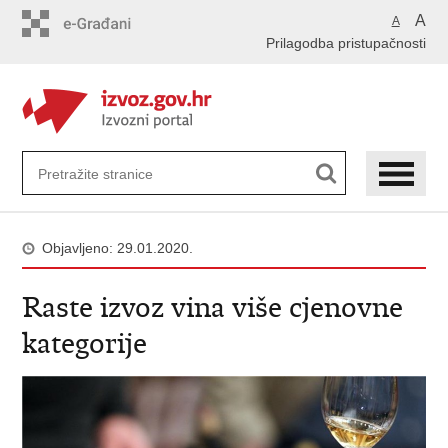
Preskoči
A
A
na
Prilagodba pristupačnosti
glavni
sadržaj
Objavljeno: 29.01.2020.
Raste izvoz vina više cjenovne
kategorije