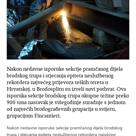
Nakon nedavne isporuke sekcije pramčanog dijela
brodskog trupa i stjecanja epiteta neslužbenog
rekordera najvećeg prijevoza teških tereta u
Hrvatskoj, u Brodosplitu su izveli novi pothvat. Ova
isporuka sekcije brodskog trupa ukupne težine preko
900 tona nastavak je višegodinje suradnje s jednom
od najvećih brodograđevnih grupacija u svijetu,
grupacijom Fincantieri.
Nakon nedavne isporuke sekcije pramčanog dijela brodskog
trupa i stjecanja epiteta neslužbenog rekordera najvećeg