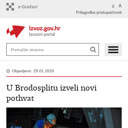
Preskoči
A
A
na
Prilagodba pristupačnosti
glavni
sadržaj
Objavljeno: 29.01.2020.
U Brodosplitu izveli novi
pothvat