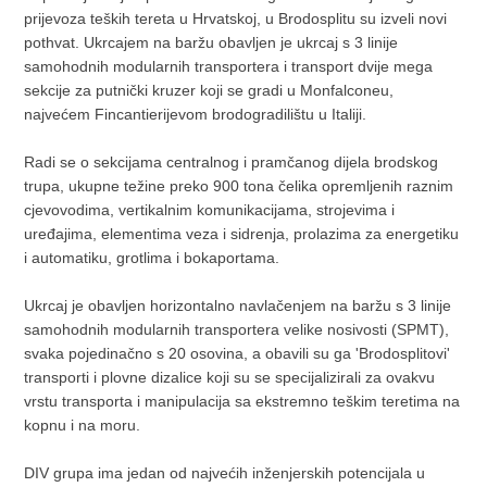
prijevoza teških tereta u Hrvatskoj, u Brodosplitu su izveli novi
pothvat. Ukrcajem na baržu obavljen je ukrcaj s 3 linije
samohodnih modularnih transportera i transport dvije mega
sekcije za putnički kruzer koji se gradi u Monfalconeu,
najvećem Fincantierijevom brodogradilištu u Italiji.
Radi se o sekcijama centralnog i pramčanog dijela brodskog
trupa, ukupne težine preko 900 tona čelika opremljenih raznim
cjevovodima, vertikalnim komunikacijama, strojevima i
uređajima, elementima veza i sidrenja, prolazima za energetiku
i automatiku, grotlima i bokaportama.
Ukrcaj je obavljen horizontalno navlačenjem na baržu s 3 linije
samohodnih modularnih transportera velike nosivosti (SPMT),
svaka pojedinačno s 20 osovina, a obavili su ga 'Brodosplitovi'
transporti i plovne dizalice koji su se specijalizirali za ovakvu
vrstu transporta i manipulacija sa ekstremno teškim teretima na
kopnu i na moru.
DIV grupa ima jedan od najvećih inženjerskih potencijala u