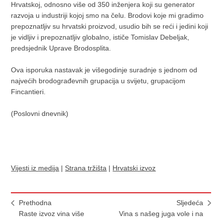
Hrvatskoj, odnosno više od 350 inženjera koji su generator
razvoja u industriji kojoj smo na čelu. Brodovi koje mi gradimo
prepoznatljiv su hrvatski proizvod, usudio bih se reći i jedini koji
je vidljiv i prepoznatljiv globalno, ističe Tomislav Debeljak,
predsjednik Uprave Brodosplita.
Ova isporuka nastavak je višegodinje suradnje s jednom od
najvećih brodograđevnih grupacija u svijetu, grupacijom
Fincantieri.
(Poslovni dnevnik)
Vijesti iz medija
|
Strana tržišta
|
Hrvatski izvoz
Prethodna
Sljedeća
Raste izvoz vina više
Vina s našeg juga vole i na