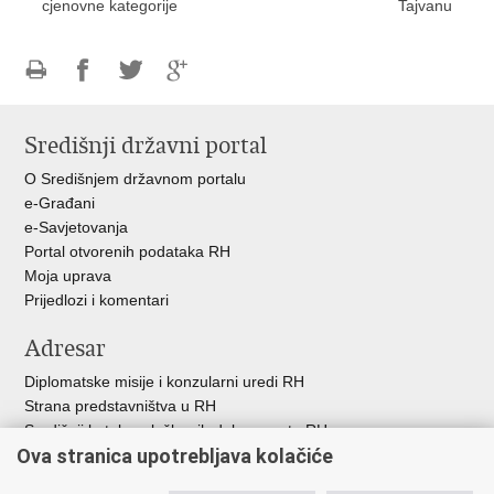
cjenovne kategorije
Tajvanu
Ispiši
Podijeli
Podijeli
Podijeli
stranicu
na
na
na
Središnji državni portal
Facebooku
Twitteru
Google
+
O Središnjem državnom portalu
e-Građani
e-Savjetovanja
Portal otvorenih podataka RH
Moja uprava
Prijedlozi i komentari
Adresar
Diplomatske misije i konzularni uredi RH
Strana predstavništva u RH
Središnji katalog službenih dokumenata RH
Ova stranica upotrebljava kolačiće
Adresar tijela javne vlasti
Popis dužnosnika u RH