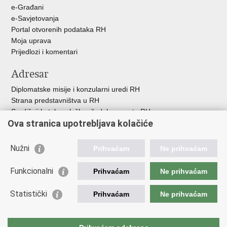
e-Građani
e-Savjetovanja
Portal otvorenih podataka RH
Moja uprava
Prijedlozi i komentari
Adresar
Diplomatske misije i konzularni uredi RH
Strana predstavništva u RH
Središnji katalog službenih dokumenata RH
Ova stranica upotrebljava kolačiće
Adresar tijela javne vlasti
Popis dužnosnika u RH
Besplatni telefoni javne uprave
Nužni
Prihvaćam
Ne prihvaćam
Korisne poveznice
Funkcionalni
Prihvaćam
Ne prihvaćam
Gospodarska diplomacija
Statistički
Hrvatska gospodarska komora
Prihvaćam
Ne prihvaćam
Hrvatski izvoznici
Hrvatska udruga poslodavaca
Hrvatska obrtnička komora