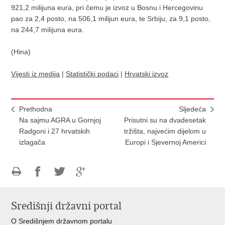
921,2 milijuna eura, pri čemu je izvoz u Bosnu i Hercegovinu
pao za 2,4 posto, na 506,1 milijun eura, te Srbiju, za 9,1 posto,
na 244,7 milijuna eura.
(Hina)
Vijesti iz medija
|
Statistički podaci
|
Hrvatski izvoz
Prethodna
Sljedeća
Na sajmu AGRA u Gornjoj
Prisutni su na dvadesetak
Radgoni i 27 hrvatskih
tržišta, najvećim dijelom u
izlagača
Europi i Sjevernoj Americi
Ispiši
Podijeli
Podijeli
Podijeli
stranicu
na
na
na
Središnji državni portal
Facebooku
Twitteru
Google
+
O Središnjem državnom portalu