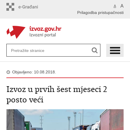
Preskoči
A
A
na
Prilagodba pristupačnosti
glavni
sadržaj
Objavljeno: 10.08.2018.
Izvoz u prvih šest mjeseci 2
posto veći