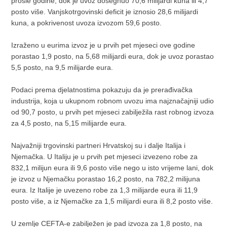
prošle godine, dok je uvoz dosegnuo 70,6 milijardi kuna ili 4,7
posto više. Vanjskotrgovinski deficit je iznosio 28,6 milijardi
kuna, a pokrivenost uvoza izvozom 59,6 posto.
Izraženo u eurima izvoz je u prvih pet mjeseci ove godine
porastao 1,9 posto, na 5,68 milijardi eura, dok je uvoz porastao
5,5 posto, na 9,5 milijarde eura.
Podaci prema djelatnostima pokazuju da je prerađivačka
industrija, koja u ukupnom robnom uvozu ima najznačajniji udio
od 90,7 posto, u prvih pet mjeseci zabilježila rast robnog izvoza
za 4,5 posto, na 5,15 milijarde eura.
Najvažniji trgovinski partneri Hrvatskoj su i dalje Italija i
Njemačka. U Italiju je u prvih pet mjeseci izvezeno robe za
832,1 milijun eura ili 9,6 posto više nego u isto vrijeme lani, dok
je izvoz u Njemačku porastao 16,2 posto, na 782,2 milijuna
eura. Iz Italije je uvezeno robe za 1,3 milijarde eura ili 11,9
posto više, a iz Njemačke za 1,5 milijardi eura ili 8,2 posto više.
U zemlje CEFTA-e zabilježen je pad izvoza za 1,8 posto, na