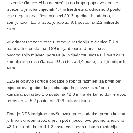
U zemlje članice EU-a od siječnja do kraja lipnja ove godine
izvezeno je roba vrijednih 4,7 milijardi eura, odnosno 8 posto
više nego u prvih šest mjeseci 2017. godine. Istodobno, u
zemlje izvan EU-a izvoz je pao za 8,1 posto, na 2,2 milijarde
eura.
Vrijednost uvezene robe u tome je razdoblju iz članica EU-a
porasla 5,6 posto, na 8,99 milijardi eura. U prvih šest
ovogodišnjih mjeseci porasla je i vrijednost uvoza u Hrvatsku iz
zemalja koje nisu članice EU-a i to za 3,4 posto, na 2,5 milijardi
eura.
DZS je objavio i druge podatke o robnoj razmjeni za prvih pet
mjeseci ove godine koji pokazuju da je izvoz, izražen u
kunama, porastao 1,6 posto na 42,3 milijarde kuna, dok je uvoz
porastao za 5,2 posto, na 70,9 milijardi kuna.
Time je DZS korigirao naviše svoje prve podatke, prema kojima
je hrvatski robni izvoz u prvih pet mjeseci ove godine iznosio je
42,1 milijardu kuna ili 1,2 posto veći nego u istom razdoblju