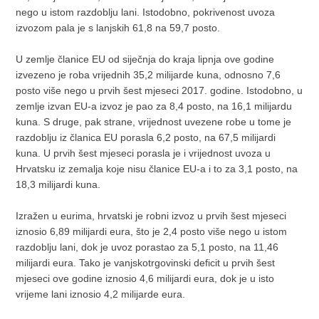
nego u istom razdoblju lani. Istodobno, pokrivenost uvoza
izvozom pala je s lanjskih 61,8 na 59,7 posto.
U zemlje članice EU od siječnja do kraja lipnja ove godine
izvezeno je roba vrijednih 35,2 milijarde kuna, odnosno 7,6
posto više nego u prvih šest mjeseci 2017. godine. Istodobno, u
zemlje izvan EU-a izvoz je pao za 8,4 posto, na 16,1 milijardu
kuna. S druge, pak strane, vrijednost uvezene robe u tome je
razdoblju iz članica EU porasla 6,2 posto, na 67,5 milijardi
kuna. U prvih šest mjeseci porasla je i vrijednost uvoza u
Hrvatsku iz zemalja koje nisu članice EU-a i to za 3,1 posto, na
18,3 milijardi kuna.
Izražen u eurima, hrvatski je robni izvoz u prvih šest mjeseci
iznosio 6,89 milijardi eura, što je 2,4 posto više nego u istom
razdoblju lani, dok je uvoz porastao za 5,1 posto, na 11,46
milijardi eura. Tako je vanjskotrgovinski deficit u prvih šest
mjeseci ove godine iznosio 4,6 milijardi eura, dok je u isto
vrijeme lani iznosio 4,2 milijarde eura.