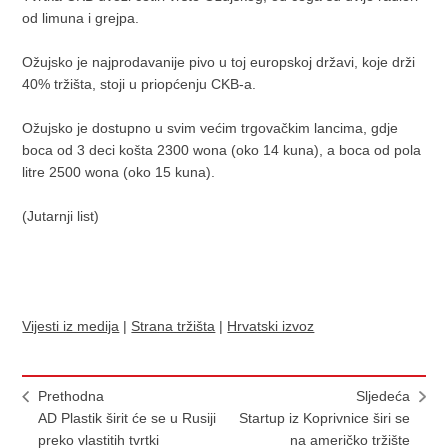
od limuna i grejpa.
Ožujsko je najprodavanije pivo u toj europskoj državi, koje drži
40% tržišta, stoji u priopćenju CKB-a.
Ožujsko je dostupno u svim većim trgovačkim lancima, gdje
boca od 3 deci košta 2300 wona (oko 14 kuna), a boca od pola
litre 2500 wona (oko 15 kuna).
(Jutarnji list)
Vijesti iz medija
|
Strana tržišta
|
Hrvatski izvoz
Prethodna
Sljedeća
AD Plastik širit će se u Rusiji
Startup iz Koprivnice širi se
preko vlastitih tvrtki
na američko tržište