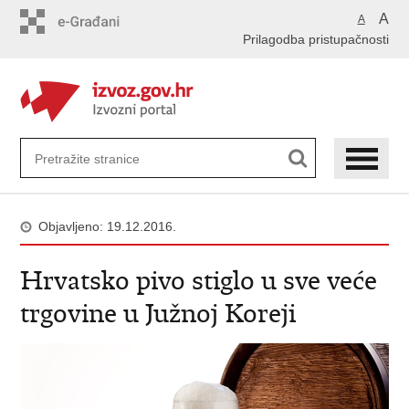
Preskoči
A
A
na
Prilagodba pristupačnosti
glavni
sadržaj
Objavljeno: 19.12.2016.
Hrvatsko pivo stiglo u sve veće
trgovine u Južnoj Koreji