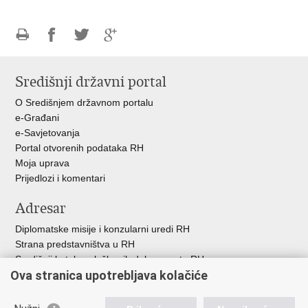
Ispiši
Podijeli
Podijeli
Podijeli
stranicu
na
na
na
Središnji državni portal
Facebooku
Twitteru
Google
+
O Središnjem državnom portalu
e-Građani
e-Savjetovanja
Portal otvorenih podataka RH
Moja uprava
Prijedlozi i komentari
Adresar
Diplomatske misije i konzularni uredi RH
Strana predstavništva u RH
Središnji katalog službenih dokumenata RH
Ova stranica upotrebljava kolačiće
Adresar tijela javne vlasti
Popis dužnosnika u RH
Besplatni telefoni javne uprave