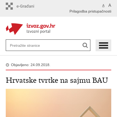
Preskoči
A
A
na
Prilagodba pristupačnosti
glavni
sadržaj
Objavljeno: 24.09.2018.
Hrvatske tvrtke na sajmu BAU