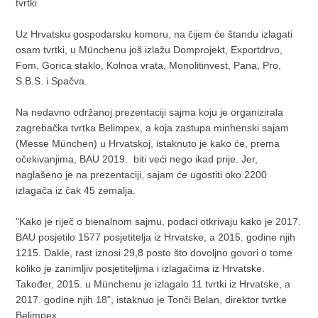
tvrtki.
Uz Hrvatsku gospodarsku komoru, na čijem će štandu izlagati
osam tvrtki, u Münchenu još izlažu Domprojekt, Exportdrvo,
Fom, Gorica staklo, Kolnoa vrata, Monolitinvest, Pana, Pro,
S.B.S. i Spačva.
Na nedavno održanoj prezentaciji sajma koju je organizirala
zagrebačka tvrtka Belimpex, a koja zastupa minhenski sajam
(Messe München) u Hrvatskoj, istaknuto je kako će, prema
očekivanjima, BAU 2019. biti veći nego ikad prije. Jer,
naglašeno je na prezentaciji, sajam će ugostiti oko 2200
izlagača iz čak 45 zemalja.
"Kako je riječ o bienalnom sajmu, podaci otkrivaju kako je 2017.
BAU posjetilo 1577 posjetitelja iz Hrvatske, a 2015. godine njih
1215. Dakle, rast iznosi 29,8 posto što dovoljno govori o tome
koliko je zanimljiv posjetiteljima i izlagačima iz Hrvatske.
Također, 2015. u Münchenu je izlagalo 11 tvrtki iz Hrvatske, a
2017. godine njih 18", istaknuo je Tonči Belan, direktor tvrtke
Belimpex.