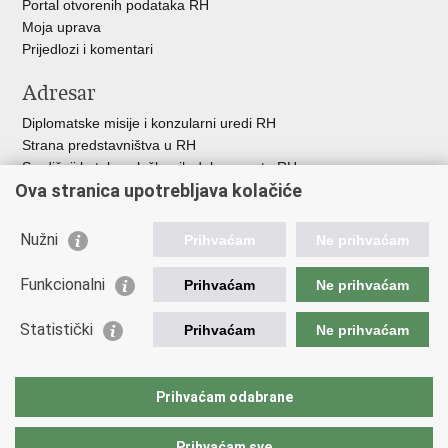
Portal otvorenih podataka RH
Moja uprava
Prijedlozi i komentari
Adresar
Diplomatske misije i konzularni uredi RH
Strana predstavništva u RH
Središnji katalog službenih dokumenata RH
Ova stranica upotrebljava kolačiće
Adresar tijela javne vlasti
Popis dužnosnika u RH
Besplatni telefoni javne uprave
Nužni
Prihvaćam
Ne prihvaćam
Korisne poveznice
Funkcionalni
Prihvaćam
Ne prihvaćam
Gospodarska diplomacija
Statistički
Hrvatska gospodarska komora
Prihvaćam
Ne prihvaćam
Hrvatski izvoznici
Hrvatska udruga poslodavaca
Hrvatska obrtnička komora
Prihvaćam odabrane
Europska komisija
Prihvaćam sve