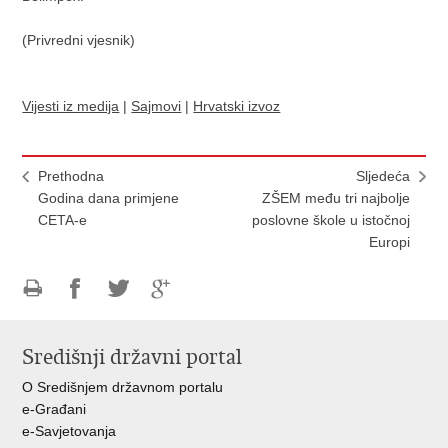
(Privredni vjesnik)
Vijesti iz medija
|
Sajmovi
|
Hrvatski izvoz
Prethodna
Sljedeća
Godina dana primjene
ZŠEM među tri najbolje
CETA-e
poslovne škole u istočnoj
Europi
Ispiši
Podijeli
Podijeli
Podijeli
stranicu
na
na
na
Središnji državni portal
Facebooku
Twitteru
Google
+
O Središnjem državnom portalu
e-Građani
e-Savjetovanja