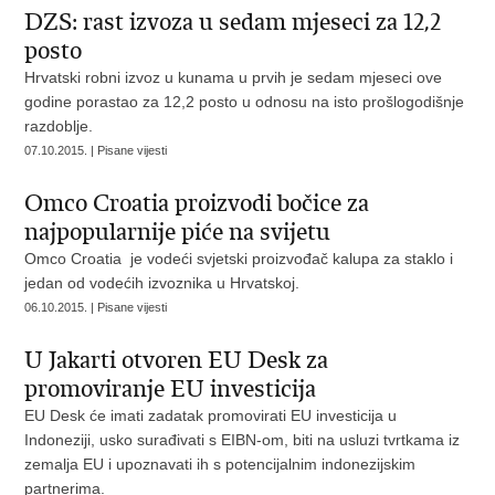
DZS: rast izvoza u sedam mjeseci za 12,2
posto
Hrvatski robni izvoz u kunama u prvih je sedam mjeseci ove
godine porastao za 12,2 posto u odnosu na isto prošlogodišnje
razdoblje.
07.10.2015. | Pisane vijesti
Omco Croatia proizvodi bočice za
najpopularnije piće na svijetu
Omco Croatia je vodeći svjetski proizvođač kalupa za staklo i
jedan od vodećih izvoznika u Hrvatskoj.
06.10.2015. | Pisane vijesti
U Jakarti otvoren EU Desk za
promoviranje EU investicija
EU Desk će imati zadatak promovirati EU investicija u
Indoneziji, usko surađivati s EIBN-om, biti na usluzi tvrtkama iz
zemalja EU i upoznavati ih s potencijalnim indonezijskim
partnerima.