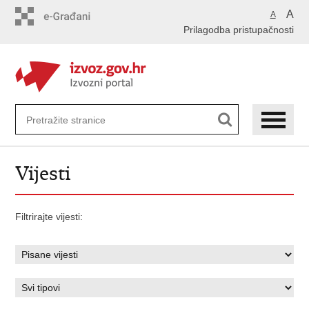
Preskoči
A
A
na
Prilagodba pristupačnosti
glavni
sadržaj
Vijesti
Filtrirajte vijesti: