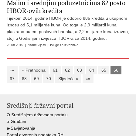
Malim i srednjim poduzetnicima 82 posto
HBOR-ovih kredita
Tijekom 2014. godine HBOR je odobrio 886 kredita u ukupnom
iznosu od 5,1 milijarde kuna. Od toga je 2,9 milijardi kuna
plasirano putem poslovnih banaka, a 2,2 milijarde kuna izravno,
stoji u Godišnjem izvješću HBOR-a za 2014. godinu.
25.08.2015. | Pisane vijesti | Usluge za izvoznike
««
« Prethodna
61
62
63
64
65
66
67
68
69
70
Sljedeća »
»»
Središnji državni portal
O Središnjem državnom portalu
e-Građani
e-Savjetovanja
Portal otvorenih podataka RH