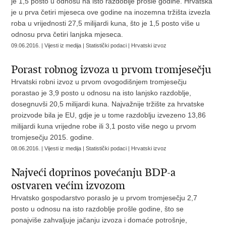
je 1,5 posto u odnosu na isto razdoblje prošle godine. Hrvatska
je u prva četiri mjeseca ove godine na inozemna tržišta izvezla
roba u vrijednosti 27,5 milijardi kuna, što je 1,5 posto više u
odnosu prva četiri lanjska mjeseca.
09.06.2016. | Vijesti iz medija | Statistički podaci | Hrvatski izvoz
Porast robnog izvoza u prvom tromjesečju
Hrvatski robni izvoz u prvom ovogodišnjem tromjesečju
porastao je 3,9 posto u odnosu na isto lanjsko razdoblje,
dosegnuvši 20,5 milijardi kuna. Najvažnije tržište za hrvatske
proizvode bila je EU, gdje je u tome razdoblju izvezeno 13,86
milijardi kuna vrijedne robe ili 3,1 posto više nego u prvom
tromjesečju 2015. godine.
08.06.2016. | Vijesti iz medija | Statistički podaci | Hrvatski izvoz
Najveći doprinos povećanju BDP-a
ostvaren većim izvozom
Hrvatsko gospodarstvo poraslo je u prvom tromjesečju 2,7
posto u odnosu na isto razdoblje prošle godine, što se
ponajviše zahvaljuje jačanju izvoza i domaće potrošnje,