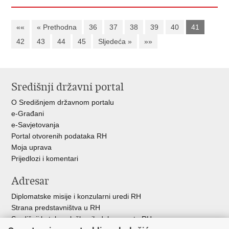
««
« Prethodna
36
37
38
39
40
41
42
43
44
45
Sljedeća »
»»
Središnji državni portal
O Središnjem državnom portalu
e-Građani
e-Savjetovanja
Portal otvorenih podataka RH
Moja uprava
Prijedlozi i komentari
Adresar
Diplomatske misije i konzularni uredi RH
Strana predstavništva u RH
Središnji katalog službenih dokumenata RH