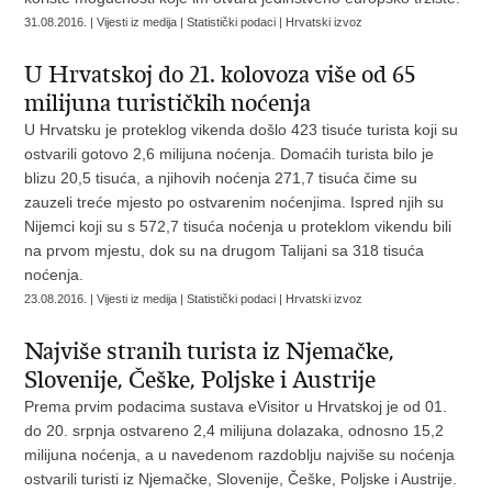
31.08.2016. | Vijesti iz medija | Statistički podaci | Hrvatski izvoz
U Hrvatskoj do 21. kolovoza više od 65
milijuna turističkih noćenja
U Hrvatsku je proteklog vikenda došlo 423 tisuće turista koji su
ostvarili gotovo 2,6 milijuna noćenja. Domaćih turista bilo je
blizu 20,5 tisuća, a njihovih noćenja 271,7 tisuća čime su
zauzeli treće mjesto po ostvarenim noćenjima. Ispred njih su
Nijemci koji su s 572,7 tisuća noćenja u proteklom vikendu bili
na prvom mjestu, dok su na drugom Talijani sa 318 tisuća
noćenja.
23.08.2016. | Vijesti iz medija | Statistički podaci | Hrvatski izvoz
Najviše stranih turista iz Njemačke,
Slovenije, Češke, Poljske i Austrije
Prema prvim podacima sustava eVisitor u Hrvatskoj je od 01.
do 20. srpnja ostvareno 2,4 milijuna dolazaka, odnosno 15,2
milijuna noćenja, a u navedenom razdoblju najviše su noćenja
ostvarili turisti iz Njemačke, Slovenije, Češke, Poljske i Austrije.