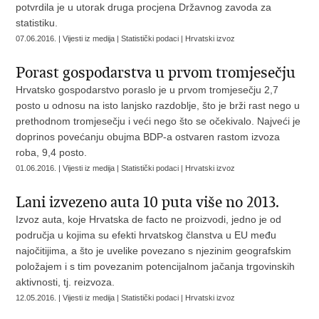
potvrdila je u utorak druga procjena Državnog zavoda za
statistiku.
07.06.2016. | Vijesti iz medija | Statistički podaci | Hrvatski izvoz
Porast gospodarstva u prvom tromjesečju
Hrvatsko gospodarstvo poraslo je u prvom tromjesečju 2,7
posto u odnosu na isto lanjsko razdoblje, što je brži rast nego u
prethodnom tromjesečju i veći nego što se očekivalo. Najveći je
doprinos povećanju obujma BDP-a ostvaren rastom izvoza
roba, 9,4 posto.
01.06.2016. | Vijesti iz medija | Statistički podaci | Hrvatski izvoz
Lani izvezeno auta 10 puta više no 2013.
Izvoz auta, koje Hrvatska de facto ne proizvodi, jedno je od
područja u kojima su efekti hrvatskog članstva u EU među
najočitijima, a što je uvelike povezano s njezinim geografskim
položajem i s tim povezanim potencijalnom jačanja trgovinskih
aktivnosti, tj. reizvoza.
12.05.2016. | Vijesti iz medija | Statistički podaci | Hrvatski izvoz