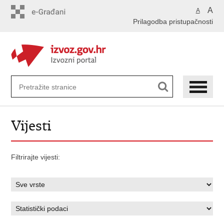
Preskoči
A
A
na
Prilagodba pristupačnosti
glavni
sadržaj
Vijesti
Filtrirajte vijesti: