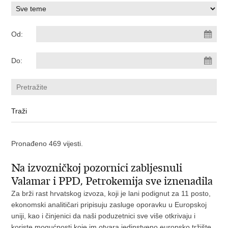
Od:
Do:
Pronađeno 469 vijesti.
Na izvozničkoj pozornici zabljesnuli
Valamar i PPD, Petrokemija sve iznenadila
Za brži rast hrvatskog izvoza, koji je lani podignut za 11 posto,
ekonomski analitičari pripisuju zasluge oporavku u Europskoj
uniji, kao i činjenici da naši poduzetnici sve više otkrivaju i
koriste mogućnosti koje im otvara jedinstveno europsko tržište.