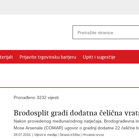
erijali
Prijavite trgovinsku barijeru
Upiti i sugestije
Pronađeno 3232 vijesti.
Brodosplit gradi dodatna čelična vrat
Nakon provedenog međunarodnog natječaja, Brodograđevna industr
Mose Arsenale (COMAR) ugovor o gradnji dodatne 22 čelične b
28.07.2016. | Vijesti iz medija | Strana tržišta | Hrvatski izvoz