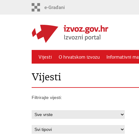
Preskoči
na
glavni
sadržaj
Vijesti
O hrvatskom izvozu
Informativni mat
Vijesti
Filtrirajte vijesti: