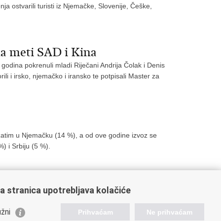
a ostvarili turisti iz Njemačke, Slovenije, Češke,
na meti SAD i Kina
 godina pokrenuli mladi Riječani Andrija Čolak i Denis
orili i irsko, njemačko i iransko te potpisali Master za
zatim u Njemačku (14 %), a od ove godine izvoz se
) i Srbiju (5 %).
a stranica upotrebljava kolačiće
80
281
282
283
284
Sljedeća »
»»
žni
Prihvaćam
Ne prihvaćam