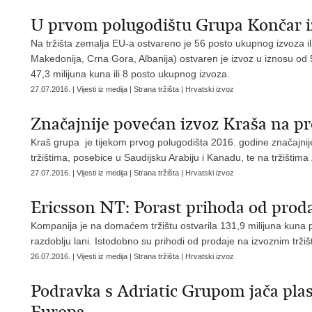
U prvom polugodištu Grupa Končar iz
Na tržišta zemalja EU-a ostvareno je 56 posto ukupnog izvoza ili
Makedonija, Crna Gora, Albanija) ostvaren je izvoz u iznosu od 5
47,3 milijuna kuna ili 8 posto ukupnog izvoza.
27.07.2016. | Vijesti iz medija | Strana tržišta | Hrvatski izvoz
Značajnije povećan izvoz Kraša na p
Kraš grupa je tijekom prvog polugodišta 2016. godine značajni
tržištima, posebice u Saudijsku Arabiju i Kanadu, te na tržišti
27.07.2016. | Vijesti iz medija | Strana tržišta | Hrvatski izvoz
Ericsson NT: Porast prihoda od proda
Kompanija je na domaćem tržištu ostvarila 131,9 milijuna kuna 
razdoblju lani. Istodobno su prihodi od prodaje na izvoznim tržiš
26.07.2016. | Vijesti iz medija | Strana tržišta | Hrvatski izvoz
Podravka s Adriatic Grupom jača plas