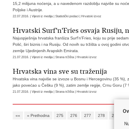
15,2 milijuna noćenja, a u navedenom razdoblju najviše su noćenj
Poljske i Austrije.
22.07.2016. | Vijesti iz medija | Statistički podaci | Hrvatski izvoz
Hrvatski Surf'n'Fries osvaja Rusiju, 
Najuspješnija hrvatska franšiza Surf'n'Fries, koju su prije sedam
Polić, širi biznis i na Rusiju. Od novih su tržišta u ovoj godini otv
zemlje Ujedinjenih Arapskih Emirata.
21.07.2016. | Vijesti iz medija | Strana tržišta | Hrvatski izvoz
Hrvatska vina sve su traženija
Hrvatska vina najviše se izvoze u Bosnu i Hercegovinu (35 %), 
jako povećao u Češku (9 %), zatim zemlje regije, Crnu Goru (7 %
21.07.2016. | Vijesti iz medija | Strana tržišta | Hrvatski izvoz
Ov
««
« Prethodna
275
276
277
278
279
2
Nu