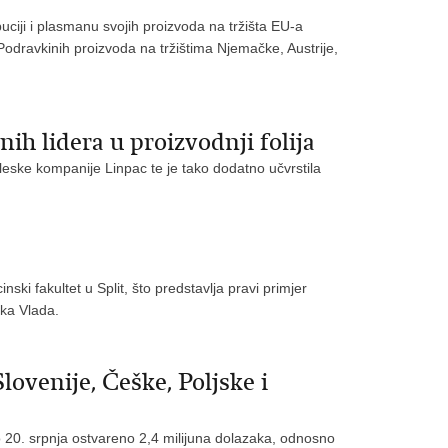
ciji i plasmanu svojih proizvoda na tržišta EU-a
 Podravkinih proizvoda na tržištima Njemačke, Austrije,
h lidera u proizvodnji folija
gleske kompanije Linpac te je tako dodatno učvrstila
ski fakultet u Split, što predstavlja pravi primjer
ska Vlada.
lovenije, Češke, Poljske i
 20. srpnja ostvareno 2,4 milijuna dolazaka, odnosno