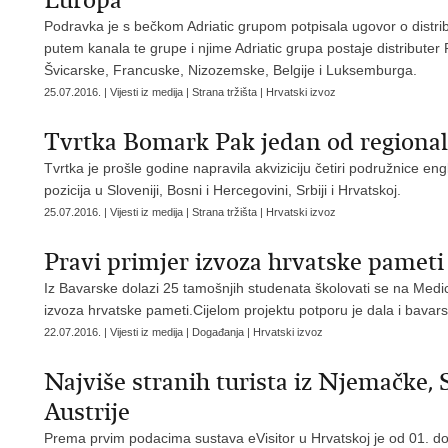
Europa
Podravka je s bečkom Adriatic grupom potpisala ugovor o distribu
putem kanala te grupe i njime Adriatic grupa postaje distributer
Švicarske, Francuske, Nizozemske, Belgije i Luksemburga.
25.07.2016. | Vijesti iz medija | Strana tržišta | Hrvatski izvoz
Tvrtka Bomark Pak jedan od regionalni
Tvrtka je prošle godine napravila akviziciju četiri podružnice en
pozicija u Sloveniji, Bosni i Hercegovini, Srbiji i Hrvatskoj.
25.07.2016. | Vijesti iz medija | Strana tržišta | Hrvatski izvoz
Pravi primjer izvoza hrvatske pameti
Iz Bavarske dolazi 25 tamošnjih studenata školovati se na Medicin
izvoza hrvatske pameti.Cijelom projektu potporu je dala i bavar
22.07.2016. | Vijesti iz medija | Događanja | Hrvatski izvoz
Najviše stranih turista iz Njemačke, S
Austrije
Prema prvim podacima sustava eVisitor u Hrvatskoj je od 01. do