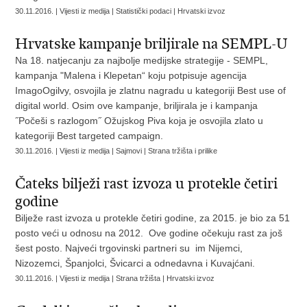
30.11.2016. | Vijesti iz medija | Statistički podaci | Hrvatski izvoz
Hrvatske kampanje briljirale na SEMPL-U
Na 18. natjecanju za najbolje medijske strategije - SEMPL,
kampanja "Malena i Klepetan“ koju potpisuje agencija
ImagoOgilvy, osvojila je zlatnu nagradu u kategoriji Best use of
digital world. Osim ove kampanje, briljirala je i kampanja
˝Počeši s razlogom˝ Ožujskog Piva koja je osvojila zlato u
kategoriji Best targeted campaign.
30.11.2016. | Vijesti iz medija | Sajmovi | Strana tržišta i prilike
Čateks bilježi rast izvoza u protekle četiri
godine
Bilježe rast izvoza u protekle četiri godine, za 2015. je bio za 51
posto veći u odnosu na 2012. Ove godine očekuju rast za još
šest posto. Najveći trgovinski partneri su im Nijemci,
Nizozemci, Španjolci, Švicarci a odnedavna i Kuvajćani.
30.11.2016. | Vijesti iz medija | Strana tržišta | Hrvatski izvoz