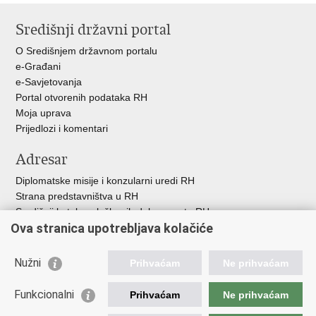
Središnji državni portal
O Središnjem državnom portalu
e-Građani
e-Savjetovanja
Portal otvorenih podataka RH
Moja uprava
Prijedlozi i komentari
Adresar
Diplomatske misije i konzularni uredi RH
Strana predstavništva u RH
Središnji katalog službenih dokumenata RH
Ova stranica upotrebljava kolačiće
Adresar tijela javne vlasti
Popis dužnosnika u RH
Besplatni telefoni javne uprave
Nužni
Prihvaćam
Ne prihvaćam
Korisne poveznice
Funkcionalni
Prihvaćam
Ne prihvaćam
Gospodarska diplomacija