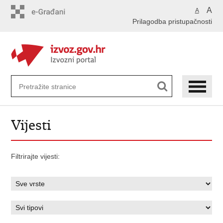
Preskoči
A
A
na
Prilagodba pristupačnosti
glavni
sadržaj
Vijesti
Filtrirajte vijesti: