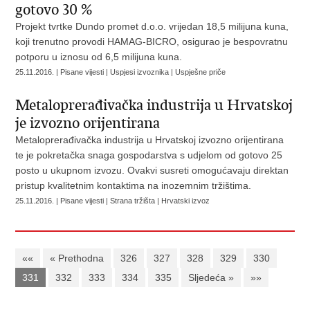
gotovo 30 %
Projekt tvrtke Dundo promet d.o.o. vrijedan 18,5 milijuna kuna,
koji trenutno provodi HAMAG-BICRO, osigurao je bespovratnu
potporu u iznosu od 6,5 milijuna kuna.
25.11.2016. | Pisane vijesti | Uspjesi izvoznika | Uspješne priče
Metaloprerađivačka industrija u Hrvatskoj
je izvozno orijentirana
Metaloprerađivačka industrija u Hrvatskoj izvozno orijentirana
te je pokretačka snaga gospodarstva s udjelom od gotovo 25
posto u ukupnom izvozu. Ovakvi susreti omogućavaju direktan
pristup kvalitetnim kontaktima na inozemnim tržištima.
25.11.2016. | Pisane vijesti | Strana tržišta | Hrvatski izvoz
««
« Prethodna
326
327
328
329
330
331
332
333
334
335
Sljedeća »
»»