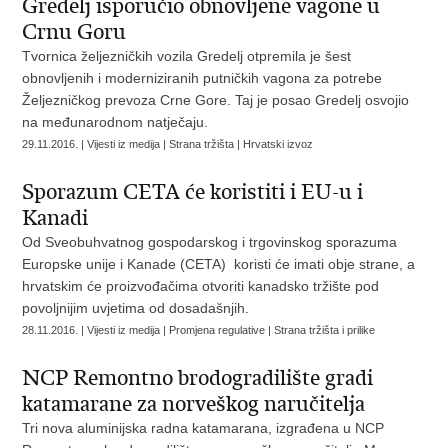
Gredelj isporučio obnovljene vagone u
Crnu Goru
Tvornica željezničkih vozila Gredelj otpremila je šest
obnovljenih i moderniziranih putničkih vagona za potrebe
Željezničkog prevoza Crne Gore. Taj je posao Gredelj osvojio
na međunarodnom natječaju.
29.11.2016. | Vijesti iz medija | Strana tržišta | Hrvatski izvoz
Sporazum CETA će koristiti i EU-u i
Kanadi
Od Sveobuhvatnog gospodarskog i trgovinskog sporazuma
Europske unije i Kanade (CETA) koristi će imati obje strane, a
hrvatskim će proizvođačima otvoriti kanadsko tržište pod
povoljnijim uvjetima od dosadašnjih.
28.11.2016. | Vijesti iz medija | Promjena regulative | Strana tržišta i prilike
NCP Remontno brodogradilište gradi
katamarane za norveškog naručitelja
Tri nova aluminijska radna katamarana, izgrađena u NCP