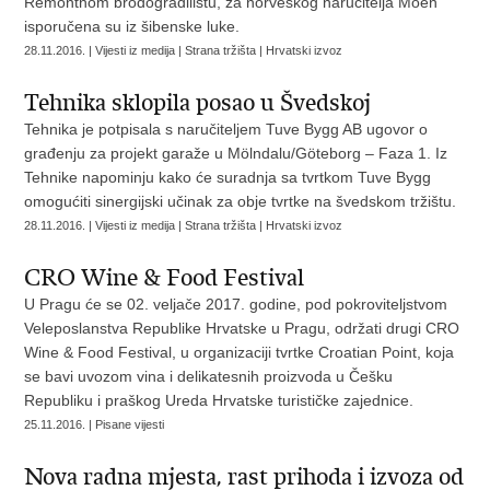
Remontnom brodogradilištu, za norveškog naručitelja Moen
isporučena su iz šibenske luke.
28.11.2016. | Vijesti iz medija | Strana tržišta | Hrvatski izvoz
Tehnika sklopila posao u Švedskoj
Tehnika je potpisala s naručiteljem Tuve Bygg AB ugovor o
građenju za projekt garaže u Mölndalu/Göteborg – Faza 1. Iz
Tehnike napominju kako će suradnja sa tvrtkom Tuve Bygg
omogućiti sinergijski učinak za obje tvrtke na švedskom tržištu.
28.11.2016. | Vijesti iz medija | Strana tržišta | Hrvatski izvoz
CRO Wine & Food Festival
U Pragu će se 02. veljače 2017. godine, pod pokroviteljstvom
Veleposlanstva Republike Hrvatske u Pragu, održati drugi CRO
Wine & Food Festival, u organizaciji tvrtke Croatian Point, koja
se bavi uvozom vina i delikatesnih proizvoda u Češku
Republiku i praškog Ureda Hrvatske turističke zajednice.
25.11.2016. | Pisane vijesti
Nova radna mjesta, rast prihoda i izvoza od