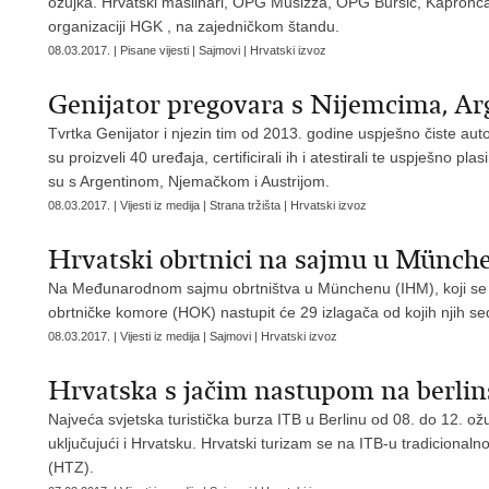
ožujka. Hrvatski maslinari, OPG Musizza, OPG Buršić, Kapronca d.
organizaciji HGK , na zajedničkom štandu.
08.03.2017. | Pisane vijesti | Sajmovi | Hrvatski izvoz
Genijator pregovara s Nijemcima, Ar
Tvrtka Genijator i njezin tim od 2013. godine uspješno čiste auto
su proizveli 40 uređaja, certificirali ih i atestirali te uspješno 
su s Argentinom, Njemačkom i Austrijom.
08.03.2017. | Vijesti iz medija | Strana tržišta | Hrvatski izvoz
Hrvatski obrtnici na sajmu u Münch
Na Međunarodnom sajmu obrtništva u Münchenu (IHM), koji se od
obrtničke komore (HOK) nastupit će 29 izlagača od kojih njih se
08.03.2017. | Vijesti iz medija | Sajmovi | Hrvatski izvoz
Hrvatska s jačim nastupom na berli
Najveća svjetska turistička burza ITB u Berlinu od 08. do 12. ožu
uključujući i Hrvatsku. Hrvatski turizam se na ITB-u tradicionalno
(HTZ).