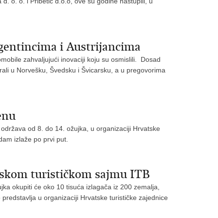
 o. o. i Pribetić d.o.o, ove su godine nastupili, u
gentincima i Austrijancima
mobile zahvaljujući inovaciji koju su osmislili. Dosad
plasirali u Norvešku, Švedsku i Švicarsku, a u pregovorima
enu
ržava od 8. do 14. ožujka, u organizaciji Hrvatske
dam izlaže po prvi put.
nskom turističkom sajmu ITB
jka okupiti će oko 10 tisuća izlagača iz 200 zemalja,
 predstavlja u organizaciji Hrvatske turističke zajednice