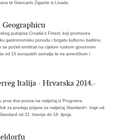
jana te Giancarlo Zigante iz Livada.
l Geographicu
kog putopisa Croatia’s Finest, koji promovira
nsku gastronomsku ponudu i bogatu kulturnu baštinu.
će se početi emitirati na cijelom ruskom govornom
više od 15 europskih zemalja te na američkom i
reg Italija - Hrvatska 2014.-
ju prva dva poziva na natječaj iz Programa
ok za predaju prijava za natječaj Standard+, traje od
Standard od 21. travnja do 19. lipnja.
seldorfu