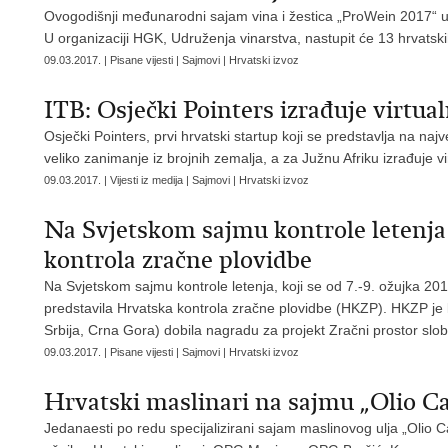
Ovogodišnji međunarodni sajam vina i žestica „ProWein 2017“ u
U organizaciji HGK, Udruženja vinarstva, nastupit će 13 hrvatsk
09.03.2017. | Pisane vijesti | Sajmovi | Hrvatski izvoz
ITB: Osječki Pointers izrađuje virtua
Osječki Pointers, prvi hrvatski startup koji se predstavlja na najveć
veliko zanimanje iz brojnih zemalja, a za Južnu Afriku izrađuje vi
09.03.2017. | Vijesti iz medija | Sajmovi | Hrvatski izvoz
Na Svjetskom sajmu kontrole letenja
kontrola zračne plovidbe
Na Svjetskom sajmu kontrole letenja, koji se od 7.-9. ožujka 20
predstavila Hrvatska kontrola zračne plovidbe (HKZP). HKZP je k
Srbija, Crna Gora) dobila nagradu za projekt Zračni prostor slob
09.03.2017. | Pisane vijesti | Sajmovi | Hrvatski izvoz
Hrvatski maslinari na sajmu „Olio Ca
Jedanaesti po redu specijalizirani sajam maslinovog ulja „Olio Ca