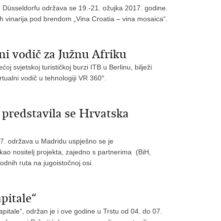
 Düsseldorfu održava se 19.-21. ožujka 2017. godine.
ih vinarija pod brendom „Vina Croatia – vina mosaica“.
lni vodič za Južnu Afriku
oj svjetskoj turističkoj burzi ITB u Berlinu, bilježi
rtualni vodič u tehnologiji VR 360°.
 predstavila se Hrvatska
17. održava u Madridu uspješno se je
ao nositelj projekta, zajedno s partnerima (BiH,
odnih ruta na jugoistočnoj osi.
pitale“
pitale“, održan je i ove godine u Trstu od 04. do 07.