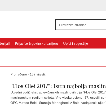
erijali
Prijavite trgovinsku barijeru
Upiti i sugestije
Pronađeno 4187 vijesti.
"Flos Olei 2017": Istra najbolja maslin
Ugledni vodič ekstradjevičanskih maslinovih ulja "Flos Olei 2017
maslinarskom regijom svijeta. Vrlo visoku ocjenu, 97, osvojili su 
OPG Matteo Belci, Stancija Meneghetti iz Bala, vodnjanski uljar 