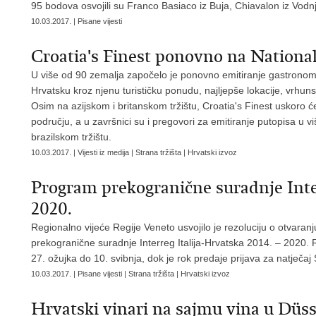
95 bodova osvojili su Franco Basiaco iz Buja, Chiavalon iz Vodn
10.03.2017. | Pisane vijesti
Croatia's Finest ponovno na Nationa
U više od 90 zemalja započelo je ponovno emitiranje gastronoms
Hrvatsku kroz njenu turističku ponudu, najljepše lokacije, vrhu
Osim na azijskom i britanskom tržištu, Croatia's Finest uskoro 
području, a u završnici su i pregovori za emitiranje putopisa u 
brazilskom tržištu.
10.03.2017. | Vijesti iz medija | Strana tržišta | Hrvatski izvoz
Program prekogranične suradnje Inter
2020.
Regionalno vijeće Regije Veneto usvojilo je rezoluciju o otvaran
prekogranične suradnje Interreg Italija-Hrvatska 2014. – 2020. R
27. ožujka do 10. svibnja, dok je rok predaje prijava za natječaj 
10.03.2017. | Pisane vijesti | Strana tržišta | Hrvatski izvoz
Hrvatski vinari na sajmu vina u Düs