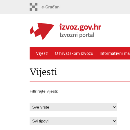
Preskoči
na
glavni
sadržaj
Vijesti
O hrvatskom izvozu
Informativni mat
Vijesti
Filtrirajte vijesti: