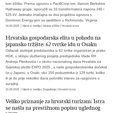
tom tržištu. Prema ugovoru s PacifiCorp-om, članom Berkshire
Hathaway grupe, isporučili su 16 transformatora napona 245 i
525 kV. Jednako značajna su dva projektna ugovora s
Dominion Energy-jem sa sjedištem u Richmondu, Virginia.
16.09.2025. | Vijesti iz medija | Strana tržišta | Hrvatski izvoz
Hrvatska gospodarska elita u pohodu na
japansko tržište: 62 tvrtke idu u Osaku
Odlazak stotinjak predstavnika iz 62 tvrtke organiziran je preko
HGK, u sklopu službenog posjeta predsjednika Vlade RH
Andreja Plenkovića i u okviru nacionalnog dana Hrvatske na
Svjetskoj izložbi EXPO 2025., a naše gospodarstvenike dočekat
će u Japanu, u Osaki, oko 150 poduzetnika iz 129 tvrtki, koliko
ih je do prije nekoliko dana potvrdilo interes za razgovore o
suradnji.
15.09.2025. | Vijesti iz medija | Događanja | Hrvatski izvoz
Veliko priznanje za hrvatski turizam: Istra
se našla na prestižnom popisu uglednog