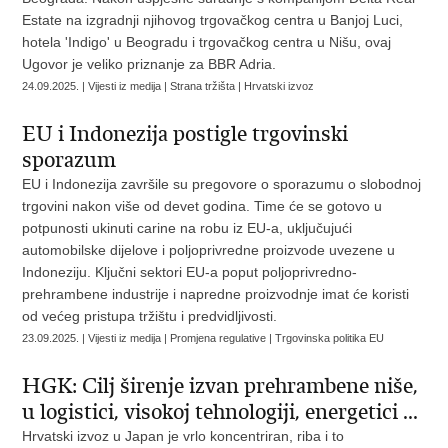
Estate na izgradnji njihovog trgovačkog centra u Banjoj Luci,
hotela 'Indigo' u Beogradu i trgovačkog centra u Nišu, ovaj
Ugovor je veliko priznanje za BBR Adria.
24.09.2025. | Vijesti iz medija | Strana tržišta | Hrvatski izvoz
EU i Indonezija postigle trgovinski
sporazum
EU i Indonezija završile su pregovore o sporazumu o slobodnoj
trgovini nakon više od devet godina. Time će se gotovo u
potpunosti ukinuti carine na robu iz EU-a, uključujući
automobilske dijelove i poljoprivredne proizvode uvezene u
Indoneziju. Ključni sektori EU-a poput poljoprivredno-
prehrambene industrije i napredne proizvodnje imat će koristi
od većeg pristupa tržištu i predvidljivosti.
23.09.2025. | Vijesti iz medija | Promjena regulative | Trgovinska politika EU
HGK: Cilj širenje izvan prehrambene niše,
u logistici, visokoj tehnologiji, energetici ...
Hrvatski izvoz u Japan je vrlo koncentriran, riba i to