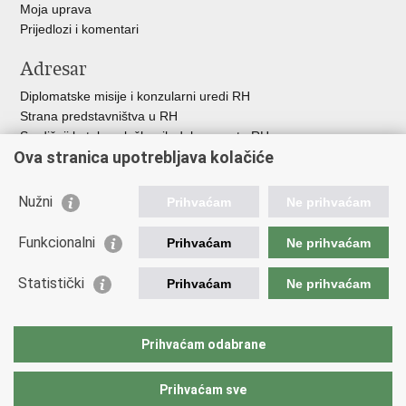
Moja uprava
Prijedlozi i komentari
Adresar
Diplomatske misije i konzularni uredi RH
Strana predstavništva u RH
Središnji katalog službenih dokumenata RH
Ova stranica upotrebljava kolačiće
Adresar tijela javne vlasti
Popis dužnosnika u RH
Besplatni telefoni javne uprave
Nužni
Prihvaćam
Ne prihvaćam
Korisne poveznice
Funkcionalni
Prihvaćam
Ne prihvaćam
Gospodarska diplomacija
Statistički
Hrvatska gospodarska komora
Prihvaćam
Ne prihvaćam
Hrvatski izvoznici
Hrvatska udruga poslodavaca
Hrvatska obrtnička komora
Prihvaćam odabrane
Europska komisija
Prihvaćam sve