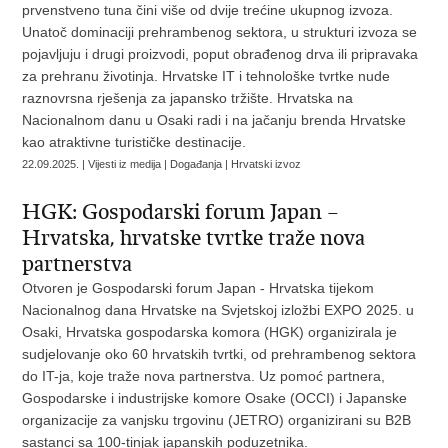
prvenstveno tuna čini više od dvije trećine ukupnog izvoza.
Unatoč dominaciji prehrambenog sektora, u strukturi izvoza se
pojavljuju i drugi proizvodi, poput obrađenog drva ili pripravaka
za prehranu životinja. Hrvatske IT i tehnološke tvrtke nude
raznovrsna rješenja za japansko tržište. Hrvatska na
Nacionalnom danu u Osaki radi i na jačanju brenda Hrvatske
kao atraktivne turističke destinacije.
22.09.2025. | Vijesti iz medija | Događanja | Hrvatski izvoz
HGK: Gospodarski forum Japan –
Hrvatska, hrvatske tvrtke traže nova
partnerstva
Otvoren je Gospodarski forum Japan - Hrvatska tijekom
Nacionalnog dana Hrvatske na Svjetskoj izložbi EXPO 2025. u
Osaki, Hrvatska gospodarska komora (HGK) organizirala je
sudjelovanje oko 60 hrvatskih tvrtki, od prehrambenog sektora
do IT-ja, koje traže nova partnerstva. Uz pomoć partnera,
Gospodarske i industrijske komore Osake (OCCI) i Japanske
organizacije za vanjsku trgovinu (JETRO) organizirani su B2B
sastanci sa 100-tinjak japanskih poduzetnika.