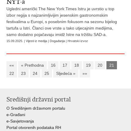
NYT-a
Ugledni američki The New York Times Istru je uvrstio u top
izbor regija s najzanimljivijim jesenskim gastronomskim
festivalima u Europi, s posebnim fokusom na sezonu bijelog
tartufa u Istri. Članci ove vrste u tako utjecajnim medijima,
samo dodatno pojačavaju imidž Istre na tržištu SAD-a.
15.09.2025. | Vijesti iz medija | Događanja | Hrvatski izvoz
««
« Prethodna
16
17
18
19
20
21
22
23
24
25
Sljedeća »
»»
Središnji državni portal
O Središnjem državnom portalu
e-Građani
e-Savjetovanja
Portal otvorenih podataka RH