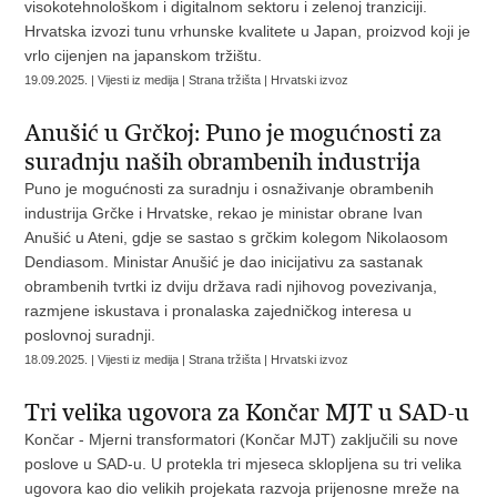
visokotehnološkom i digitalnom sektoru i zelenoj tranziciji.
Hrvatska izvozi tunu vrhunske kvalitete u Japan, proizvod koji je
vrlo cijenjen na japanskom tržištu.
19.09.2025. | Vijesti iz medija | Strana tržišta | Hrvatski izvoz
Anušić u Grčkoj: Puno je mogućnosti za
suradnju naših obrambenih industrija
Puno je mogućnosti za suradnju i osnaživanje obrambenih
industrija Grčke i Hrvatske, rekao je ministar obrane Ivan
Anušić u Ateni, gdje se sastao s grčkim kolegom Nikolaosom
Dendiasom. Ministar Anušić je dao inicijativu za sastanak
obrambenih tvrtki iz dviju država radi njihovog povezivanja,
razmjene iskustava i pronalaska zajedničkog interesa u
poslovnoj suradnji.
18.09.2025. | Vijesti iz medija | Strana tržišta | Hrvatski izvoz
Tri velika ugovora za Končar MJT u SAD-u
Končar - Mjerni transformatori (Končar MJT) zaključili su nove
poslove u SAD-u. U protekla tri mjeseca sklopljena su tri velika
ugovora kao dio velikih projekata razvoja prijenosne mreže na