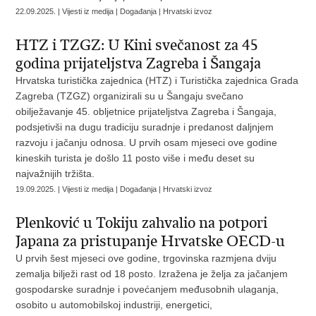
22.09.2025. | Vijesti iz medija | Događanja | Hrvatski izvoz
HTZ i TZGZ: U Kini svečanost za 45
godina prijateljstva Zagreba i Šangaja
Hrvatska turistička zajednica (HTZ) i Turistička zajednica Grada
Zagreba (TZGZ) organizirali su u Šangaju svečano
obilježavanje 45. obljetnice prijateljstva Zagreba i Šangaja,
podsjetivši na dugu tradiciju suradnje i predanost daljnjem
razvoju i jačanju odnosa. U prvih osam mjeseci ove godine
kineskih turista je došlo 11 posto više i među deset su
najvažnijih tržišta.
19.09.2025. | Vijesti iz medija | Događanja | Hrvatski izvoz
Plenković u Tokiju zahvalio na potpori
Japana za pristupanje Hrvatske OECD-u
U prvih šest mjeseci ove godine, trgovinska razmjena dviju
zemalja bilježi rast od 18 posto. Izražena je želja za jačanjem
gospodarske suradnje i povećanjem međusobnih ulaganja,
osobito u automobilskoj industriji, energetici,