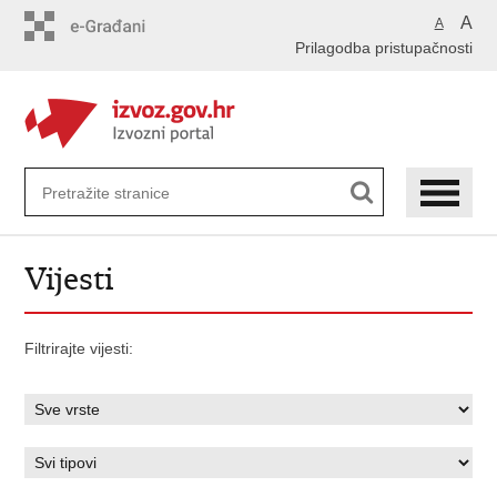
Preskoči
A
A
na
Prilagodba pristupačnosti
glavni
sadržaj
Vijesti
Filtrirajte vijesti: