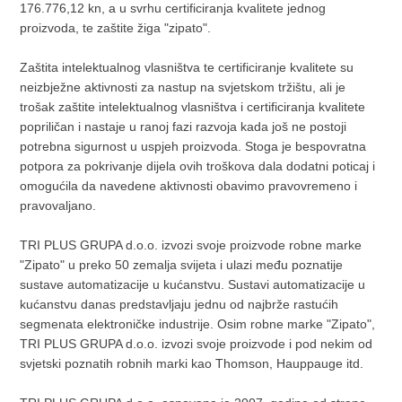
176.776,12 kn, a u svrhu certificiranja kvalitete jednog
proizvoda, te zaštite žiga "zipato".
Zaštita intelektualnog vlasništva te certificiranje kvalitete su
neizbježne aktivnosti za nastup na svjetskom tržištu, ali je
trošak zaštite intelektualnog vlasništva i certificiranja kvalitete
popriličan i nastaje u ranoj fazi razvoja kada još ne postoji
potrebna sigurnost u uspjeh proizvoda. Stoga je bespovratna
potpora za pokrivanje dijela ovih troškova dala dodatni poticaj i
omogućila da navedene aktivnosti obavimo pravovremeno i
pravovaljano.
TRI PLUS GRUPA d.o.o. izvozi svoje proizvode robne marke
"Zipato" u preko 50 zemalja svijeta i ulazi među poznatije
sustave automatizacije u kućanstvu. Sustavi automatizacije u
kućanstvu danas predstavljaju jednu od najbrže rastućih
segmenata elektroničke industrije. Osim robne marke "Zipato",
TRI PLUS GRUPA d.o.o. izvozi svoje proizvode i pod nekim od
svjetski poznatih robnih marki kao Thomson, Hauppauge itd.