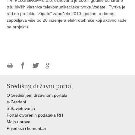
TRI PLUS GRUPA d.o.o. osnovana je 2007. godine od strane
triju bivših vlasnika telekomunikacijske tvrtke Vodatel. Tvrtka je
rad na projektu "Zipato" započela 2010. godine, a danas
zapošljava više od 20 inženjera elektrotehnike koji aktivno rade
na projektu.
Ispiši
Podijeli
Podijeli
Podijeli
stranicu
na
na
na
Središnji državni portal
Facebooku
Twitteru
Google
+
O Središnjem državnom portalu
e-Građani
e-Savjetovanja
Portal otvorenih podataka RH
Moja uprava
Prijedlozi i komentari