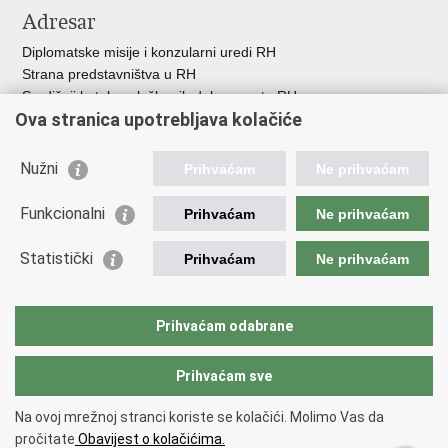
Adresar
Diplomatske misije i konzularni uredi RH
Strana predstavništva u RH
Središnji katalog službenih dokumenata RH
Ova stranica upotrebljava kolačiće
Adresar tijela javne vlasti
Popis dužnosnika u RH
Besplatni telefoni javne uprave
Nužni
Prihvaćam
Ne prihvaćam
Korisne poveznice
Funkcionalni
Prihvaćam
Ne prihvaćam
Gospodarska diplomacija
Statistički
Hrvatska gospodarska komora
Prihvaćam
Ne prihvaćam
Hrvatski izvoznici
Hrvatska udruga poslodavaca
Hrvatska obrtnička komora
Prihvaćam odabrane
Europska komisija
Prihvaćam sve
Na ovoj mrežnoj stranci koriste se kolačići. Molimo Vas da
Povratak na vrh
pročitate
Obavijest o kolačićima.