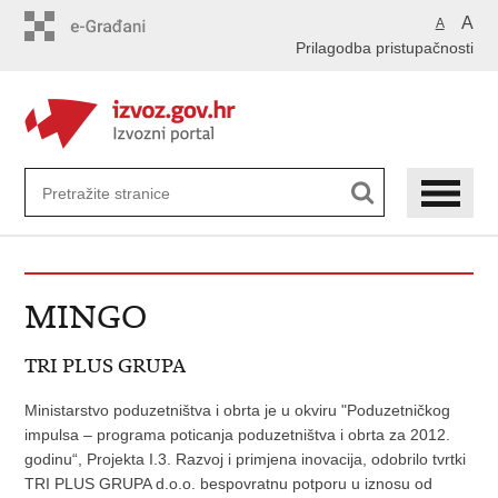
Preskoči
A
A
na
Prilagodba pristupačnosti
glavni
sadržaj
MINGO
TRI PLUS GRUPA
Ministarstvo poduzetništva i obrta je u okviru "Poduzetničkog
impulsa – programa poticanja poduzetništva i obrta za 2012.
godinu“, Projekta I.3. Razvoj i primjena inovacija, odobrilo tvrtki
TRI PLUS GRUPA d.o.o. bespovratnu potporu u iznosu od