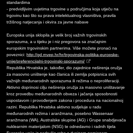
standardima
- predvidljivim uvjetima trgovine u područjima koja utječu na
trgovinu kao što su prava intelektualnog vlasništva, pravila
tržišnog natjecanja i okvira za javne nabave
Europska unija sklopila je velik broj važnih trgovinskih
sporazuma, a u tijeku je i niz pregovora sa značajnim
europskim trgovinskim partnerima. Više možete pronaći na
poveznici:
http://gd.mvep.hr/hr/trgovinska-politika-europske-
unije/preferencijalni-trgovinski-sporazumi/
Republika Hrvatska je, također, dio zajednice neširenja oružja
za masovno uništenje kao članica ili zemlja potpisnica svih
važnijih međunarodnih sporazuma ili režima o neproliferaciji.
Aktivno doprinosi cilju neširenja oružja za masovno uništavanje
kroz provedbu međunarodnih obveza i jačanja sposobnosti
uspostavom i provođenjem zakona i procedura na nacionalnoj
razini. Republika Hrvatska aktivno sudjeluje u radu
međunarodnih režima i aranžmana, posebno Wassenaar
aranžmana (WA), Australske skupine (AG) i Grupe snabdjevača
nuklearnim materijalom (NSG) te odnedavno i radnih tijela