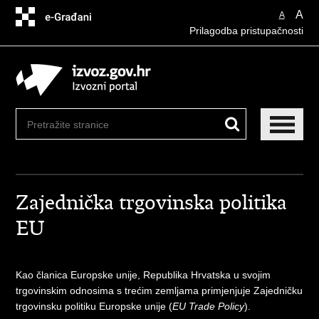
Preskoči
A
A
na
Prilagodba pristupačnosti
glavni
sadržaj
Zajednička trgovinska politika
EU
Kao članica Europske unije, Republika Hrvatska u svojim
trgovinskim odnosima s trećim zemljama primjenjuje Zajedničku
trgovinsku politiku Europske unije (
EU Trade Policy
).