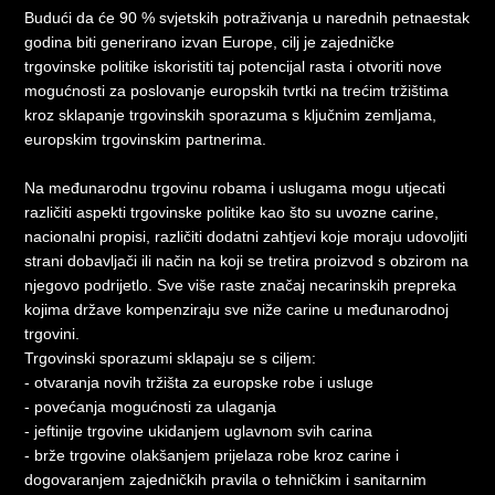
Budući da će 90 % svjetskih potraživanja u narednih petnaestak
godina biti generirano izvan Europe, cilj je zajedničke
trgovinske politike iskoristiti taj potencijal rasta i otvoriti nove
mogućnosti za poslovanje europskih tvrtki na trećim tržištima
kroz sklapanje trgovinskih sporazuma s ključnim zemljama,
europskim trgovinskim partnerima.
Na međunarodnu trgovinu robama i uslugama mogu utjecati
različiti aspekti trgovinske politike kao što su uvozne carine,
nacionalni propisi, različiti dodatni zahtjevi koje moraju udovoljiti
strani dobavljači ili način na koji se tretira proizvod s obzirom na
njegovo podrijetlo. Sve više raste značaj necarinskih prepreka
kojima države kompenziraju sve niže carine u međunarodnoj
trgovini.
Trgovinski sporazumi sklapaju se s ciljem:
- otvaranja novih tržišta za europske robe i usluge
- povećanja mogućnosti za ulaganja
- jeftinije trgovine ukidanjem uglavnom svih carina
- brže trgovine olakšanjem prijelaza robe kroz carine i
dogovaranjem zajedničkih pravila o tehničkim i sanitarnim