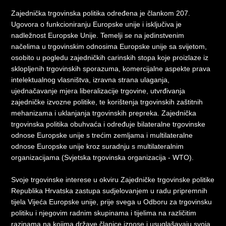
Zajednička trgovinska politika određena je člankom 207.
Ugovora o funkcioniranju Europske unije i isključiva je
nadležnost Europske Unije. Temelji se na jedinstvenim
načelima u trgovinskim odnosima Europske unije sa svijetom,
osobito u pogledu zajedničkih carinskih stopa koje proizlaze iz
sklopljenih trgovinskih sporazuma, komercijalne aspekte prava
intelektualnog vlasništva, izravna strana ulaganja,
ujednačavanje mjera liberalizacije trgovine, utvrđivanja
zajedničke izvozne politike, te korištenja trgovinskih zaštitnih
mehanizama i uklanjanja trgovinskih prepreka. Zajednička
trgovinska politika obuhvaća i određuje bilateralne trgovinske
odnose Europske unije s trećim zemljama i multilateralne
odnose Europske unije kroz suradnju s multilateralnim
organizacijama (Svjetska trgovinska organizacija - WTO).
Svoje trgovinske interese u okviru Zajedničke trgovinske politike
Republika Hrvatska zastupa sudjelovanjem u radu pripremnih
tijela Vijeća Europske unije, prije svega u Odboru za trgovinsku
politiku i njegovim radnim skupinama i tijelima na različitim
razinama na kojima države članice iznose i usuglašavaju svoja