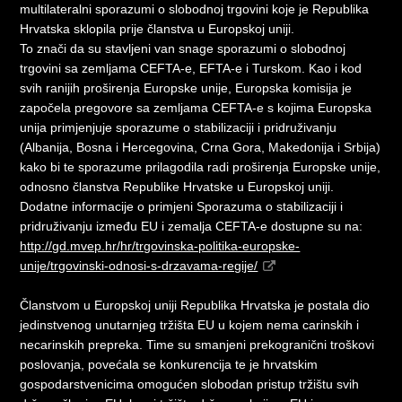
multilateralni sporazumi o slobodnoj trgovini koje je Republika
Hrvatska sklopila prije članstva u Europskoj uniji.
To znači da su stavljeni van snage sporazumi o slobodnoj
trgovini sa zemljama CEFTA-e, EFTA-e i Turskom. Kao i kod
svih ranijih proširenja Europske unije, Europska komisija je
započela pregovore sa zemljama CEFTA-e s kojima Europska
unija primjenjuje sporazume o stabilizaciji i pridruživanju
(Albanija, Bosna i Hercegovina, Crna Gora, Makedonija i Srbija)
kako bi te sporazume prilagodila radi proširenja Europske unije,
odnosno članstva Republike Hrvatske u Europskoj uniji.
Dodatne informacije o primjeni Sporazuma o stabilizaciji i
pridruživanju između EU i zemalja CEFTA-e dostupne su na:
http://gd.mvep.hr/hr/trgovinska-politika-europske-
unije/trgovinski-odnosi-s-drzavama-regije/
Članstvom u Europskoj uniji Republika Hrvatska je postala dio
jedinstvenog unutarnjeg tržišta EU u kojem nema carinskih i
necarinskih prepreka. Time su smanjeni prekogranični troškovi
poslovanja, povećala se konkurencija te je hrvatskim
gospodarstvenicima omogućen slobodan pristup tržištu svih