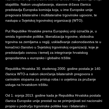
stajališta. Nakon usuglašavanja, stavove država članica
predstavlja Europska komisija koja, u ime Europske unije
pregovara bilateralne i multilateralne trgovinske ugovore, te
nastupa u Svjetskoj trgovinskoj organizaciji (WTO).
Put Republike Hrvatske prema Europskoj uniji označila je, u
smislu trgovinske politike, liberalizacija trgovine, slobodna
trgovina sa zemljama u regiji, usklađivanje zakonodavstva te u
konačnici članstvo u Svjetskoj trgovinskoj organizaciji, koje je
predstavljalo osnovu i temelj za integriranje hrvatskog
gospodarstva u europsko i globalno tržište.
Republika Hrvatska 30. studenog 2000. godine postala je 140.
članica WTO-a nakon okončanja bilateralnih pregovora o
carinskim stopama za pristup roba i o uvjetima za pružanje
usluga na hrvatskom tržištu.
Od 1. srpnja 2013. godine kada je Republika Hrvatska postala
članica Europske unije prestali su se primjenjivati svi nacionalni
propisi u području trgovinske politike kao i bilateralni i