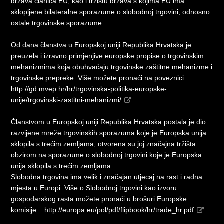
država članica EU, kao i tržištu država s kojima EU ima
sklopljene bilateralne sporazume o slobodnoj trgovini, odnosno
ostale trgovinske sporazume.
Od dana članstva u Europskoj uniji Republika Hrvatska je
preuzela i izravno primjenjive europske propise o trgovinskim
mehanizmima koja obuhvaćaju trgovinske zaštitne mehanizme i
trgovinske prepreke. Više možete pronaći na poveznici:
http://gd.mvep.hr/hr/trgovinska-politika-europske-
unije/trgovinski-zastitni-mehanizmi/
Članstvom u Europskoj uniji Republika Hrvatska postala je dio
razvijene mreže trgovinskih sporazuma koje je Europska unija
sklopila s trećim zemljama, otvorena su joj značajna tržišta
obzirom na sporazume o slobodnoj trgovini koje je Europska
unija sklopila s trećim zemljama.
Slobodna trgovina ima velik i značajan utjecaj na rast i radna
mjesta u Europi. Više o Slobodnoj trgovini kao izvoru
gospodarskog rasta možete pronaći u brošuri Europske
komisije:
http://europa.eu/pol/pdf/flipbook/hr/trade_hr.pdf