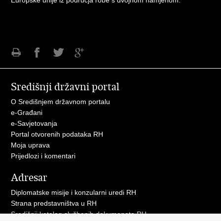
Europske unije iz područja robe s dvojnom namjenom.
Ispiši
Podijeli
Podijeli
Podijeli
stranicu
na
na
na
Središnji državni portal
Facebooku
Twitteru
Google
+
O Središnjem državnom portalu
e-Građani
e-Savjetovanja
Portal otvorenih podataka RH
Moja uprava
Prijedlozi i komentari
Adresar
Diplomatske misije i konzularni uredi RH
Strana predstavništva u RH
Središnji katalog službenih dokumenata RH