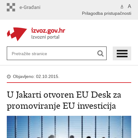
Preskoči
A
A
na
Prilagodba pristupačnosti
glavni
sadržaj
Objavljeno: 02.10.2015.
U Jakarti otvoren EU Desk za
promoviranje EU investicija