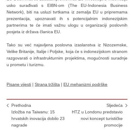
usko surađivati s EIBN-om (The EU-Indonesia Business
Network), biti na usluzi tvrtkama iz zemalja EU u pripremama
prezentacija, upoznavati ih s potencijalnim indonezijskim
partnerima te će imati važnu ulogu u organizaciji poslovnih
posjeta iz država članica EU.
Tako su već najavljena poslovna izaslanstva iz Nizozemske,
Velike Britanije, Italije i Poljske, koja će s indonezijskom stranom
razgovarati o infrastrukturnim projektima, mogućnosti suradnje
u prometu i turizmu.
Pisane vijesti
|
Strana tržišta
|
EU mehanizmi podrške
Prethodna
Sljedeća
Izložba na Taiwanu: 15
HTZ u Londonu predstavio
hrvatskih inovacija dobilo 23
novi koncept turističke
nagrade
promocije