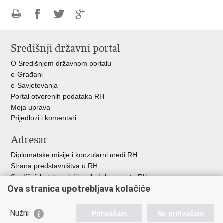
Ispiši
Podijeli
Podijeli
Podijeli
stranicu
na
na
na
Središnji državni portal
Facebooku
Twitteru
Google
+
O Središnjem državnom portalu
e-Građani
e-Savjetovanja
Portal otvorenih podataka RH
Moja uprava
Prijedlozi i komentari
Adresar
Diplomatske misije i konzularni uredi RH
Strana predstavništva u RH
Središnji katalog službenih dokumenata RH
Ova stranica upotrebljava kolačiće
Adresar tijela javne vlasti
Popis dužnosnika u RH
Besplatni telefoni javne uprave
Nužni
Prihvaćam
Ne prihvaćam