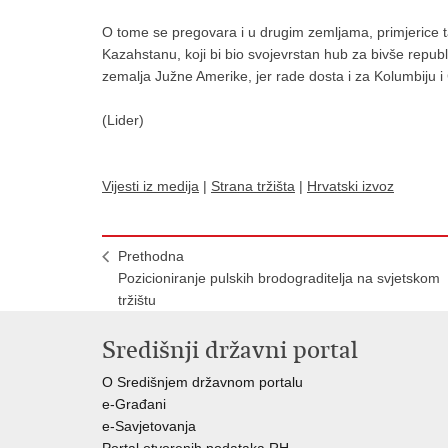
O tome se pregovara i u drugim zemljama, primjerice t
Kazahstanu, koji bi bio svojevrstan hub za bivše repu
zemalja Južne Amerike, jer rade dosta i za Kolumbiju i Či
(Lider)
Vijesti iz medija
|
Strana tržišta
|
Hrvatski izvoz
Prethodna
Pozicioniranje pulskih brodograditelja na svjetskom
tržištu
Središnji državni portal
O Središnjem državnom portalu
e-Građani
e-Savjetovanja