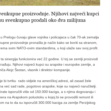
veukupne proizvodnje. Njihovi najveći kupci
 su sveukupno prodali oko dva milijuna
 u Prelogu čuvaju glave vojnika i policajaca u čak 70-ak zemalja
kupne proizvodnje pronašla je način kako se boriti sa stranom,
ema svim NATO-ovim standardima, u koji ulaže sav svoj profit.
a sinergija funkcionira već 22 godine. U toj se zemlji proizvodi
rađuju. Njihovi najveći kupci su arapske i europske zemlje, a
ča Alojz Šestan, vlasnik i direktor kompanije.
 bi tvrtku rado vidjele na američkoj adresi, ali zasad žele
jima već sad rade, pogotovo arapske, koje su najveći naručitelji.
rate isporučili više od 150.000 kaciga, a s njima dogovaraju i
era na Arapskom poluotoku u kojoj bi se provodili remont ili
rom na to da su isporučili 300.000 kaciga za zemlje Perzijskog