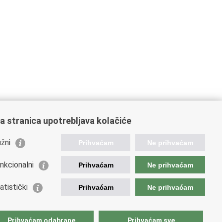
a stranica upotrebljava kolačiće
žni
Prihvaćam
Ne prihvaćam
nkcionalni
Prihvaćam
Ne prihvaćam
orisne poveznice
atistički
Prihvaćam
Ne prihvaćam
podarska diplomacija
atska gospodarska komora
atski izvoznici
Prihvaćam odabrane
Prihvaćam sve