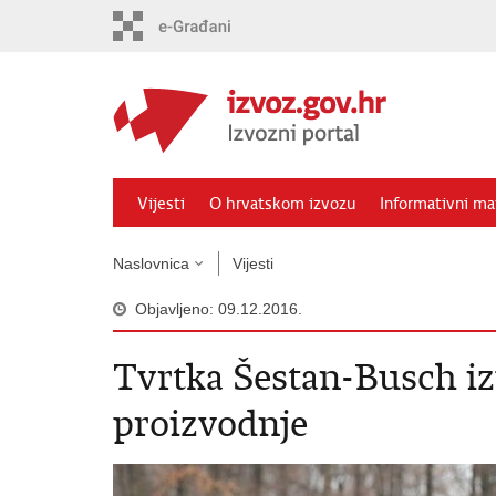
Preskoči
na
glavni
sadržaj
Vijesti
O hrvatskom izvozu
Informativni mat
Naslovnica
Vijesti
Objavljeno: 09.12.2016.
Tvrtka Šestan-Busch i
proizvodnje