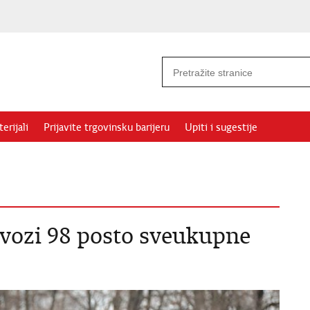
erijali
Prijavite trgovinsku barijeru
Upiti i sugestije
zvozi 98 posto sveukupne