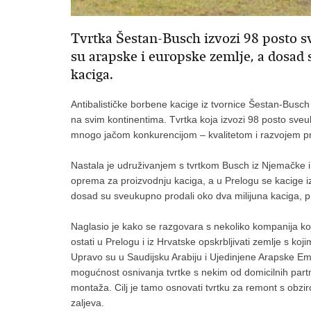
Tvrtka Šestan-Busch izvozi 98 posto s
su arapske i europske zemlje, a dosad
kaciga.
Antibalističke borbene kacige iz tvornice Šestan-Busch
na svim kontinentima. Tvrtka koja izvozi 98 posto sveu
mnogo jačom konkurencijom – kvalitetom i razvojem pr
Nastala je udruživanjem s tvrtkom Busch iz Njemačke i t
oprema za proizvodnju kaciga, a u Prelogu se kacige iz
dosad su sveukupno prodali oko dva milijuna kaciga, pri
Naglasio je kako se razgovara s nekoliko kompanija koje
ostati u Prelogu i iz Hrvatske opskrbljivati zemlje s ko
Upravo su u Saudijsku Arabiju i Ujedinjene Arapske Emi
mogućnost osnivanja tvrtke s nekim od domicilnih partn
montaža. Cilj je tamo osnovati tvrtku za remont s obzi
zaljeva.