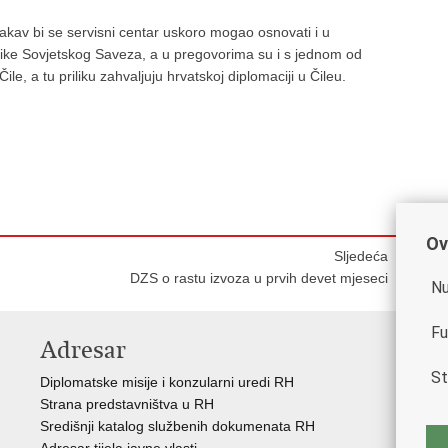
akav bi se servisni centar uskoro mogao osnovati i u
blike Sovjetskog Saveza, a u pregovorima su i s jednom od
le, a tu priliku zahvaljuju hrvatskoj diplomaciji u Čileu.
Ov
Sljedeća
DZS o rastu izvoza u prvih devet mjeseci
Nu
Fu
Adresar
K
St
Diplomatske misije i konzularni uredi RH
Gos
Strana predstavništva u RH
Hrv
Središnji katalog službenih dokumenata RH
Hrv