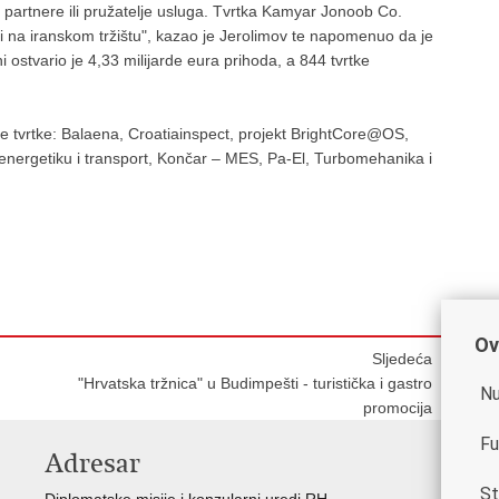
 partnere ili pružatelje usluga. Tvrtka Kamyar Jonoob Co.
tki na iranskom tržištu", kazao je Jerolimov te napomenuo da je
i ostvario je 4,33 milijarde eura prihoda, a 844 tvrtke
e tvrtke: Balaena, Croatiainspect, projekt BrightCore@OS,
a energetiku i transport, Končar – MES, Pa-El, Turbomehanika i
Ov
Sljedeća
"Hrvatska tržnica" u Budimpešti - turistička i gastro
Nu
promocija
Fu
Adresar
K
St