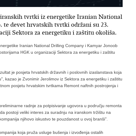
iranskih tvrtki iz energetike Iranian National
te devet hrvatskih tvrtki održani su 23.
iji Sektora za energetiku i zaštitu okoliša.
z energetike Iranian National Drilling Company i Kamyar Jonoob
rostorijama HGK u organizaciji Sektora za energetiku i zaštitu
ezultat je posjeta hrvatskih državnih i poslovnih izaslanstava koja
", kazao je Zvonimir Jerolimov iz Sektora za energetiku i zaštitu
tnom posjetu hrvatskim tvrtkama Remont naftnih postrojenja i
 preliminarne radnje za potpisivanje ugovora u području remonta
da postoji veliki interes za suradnju na iranskom tržištu na
h kompanija njihovo iskustvo te pouzdanost u ovoj branši".
kompanija koja pruža usluge bušenja i izvođenja ostalih