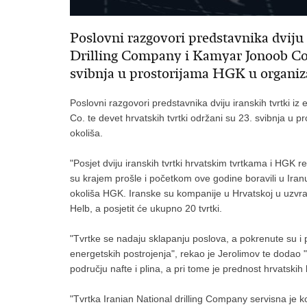
Poslovni razgovori predstavnika dviju 
Drilling Company i Kamyar Jonoob Co. 
svibnja u prostorijama HGK u organizac
Poslovni razgovori predstavnika dviju iranskih tvrtki i
Co. te devet hrvatskih tvrtki održani su 23. svibnja u p
okoliša.
"Posjet dviju iranskih tvrtki hrvatskim tvrtkama i HGK r
su krajem prošle i početkom ove godine boravili u Iranu
okoliša HGK. Iranske su kompanije u Hrvatskoj u uzvra
Helb, a posjetit će ukupno 20 tvrtki.
"Tvrtke se nadaju sklapanju poslova, a pokrenute su i
energetskih postrojenja", rekao je Jerolimov te dodao "
području nafte i plina, a pri tome je prednost hrvatski
"Tvrtka Iranian National drilling Company servisna je 