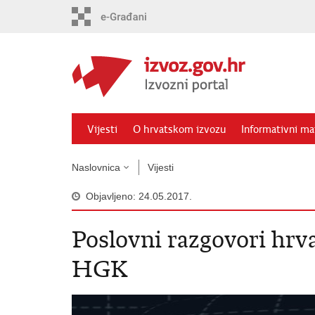
Preskoči
na
glavni
sadržaj
Vijesti
O hrvatskom izvozu
Informativni mat
Naslovnica
Vijesti
Objavljeno: 24.05.2017.
Poslovni razgovori hrva
HGK