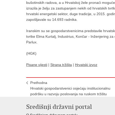
bušotinskih radova, a u Hrvatskoj žele pronaći moguće
izrazila je želju za zastupanjem nekih od hrvatskih tvr
hrvatski energetski sektor, duge tradicije, u 2015. godin
zapošljavale su 14.693 radnika.
Iranskim su se gospodarstvenicima predstavile hrvatsk
tvrtke Elma Kurtalj, Industrius, Končar - Inženjering z
Parlux.
(HGK)
Pisane vijesti
|
Strana tržišta
|
Hrvatski izvoz
Prethodna
Hrvatski gospodarstvenici osjećaju institucionalnu
podršku u razvoju poslovanja na ruskom tržištu
Središnji državni portal