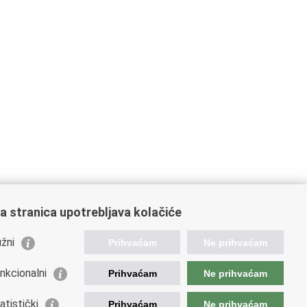
a stranica upotrebljava kolačiće
žni
Prihvaćam
Ne prihvaćam
nkcionalni
Prihvaćam
Ne prihvaćam
orisne poveznice
atistički
Prihvaćam
Ne prihvaćam