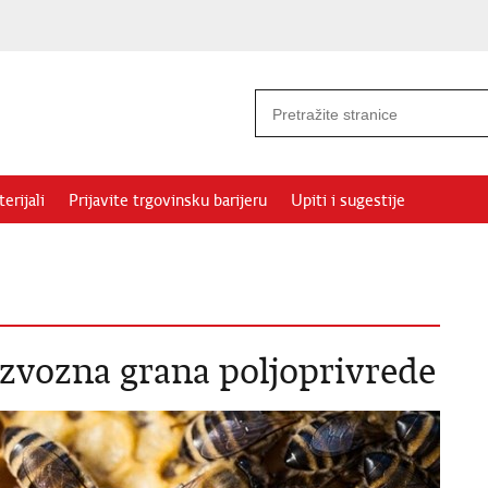
erijali
Prijavite trgovinsku barijeru
Upiti i sugestije
zvozna grana poljoprivrede