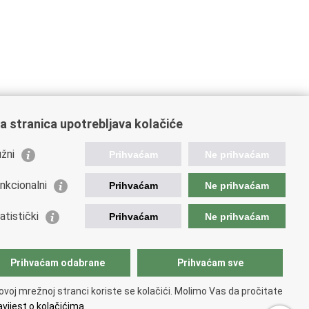
a stranica upotrebljava kolačiće
žni
Prihvaćam
Ne prihvaćam
nkcionalni
Prihvaćam
Ne prihvaćam
orisne poveznice
atistički
Prihvaćam
Ne prihvaćam
podarska diplomacija
atska gospodarska komora
atski izvoznici
Prihvaćam odabrane
Prihvaćam sve
atska udruga poslodavaca
atska obrtnička komora
ovoj mrežnoj stranci koriste se kolačići. Molimo Vas da pročitate
opska komisija
vijest o kolačićima.