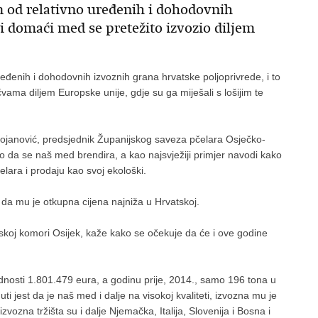
 od relativno uređenih i dohodovnih
i domaći med se pretežito izvozio diljem
đenih i dohodovnih izvoznih grana hrvatske poljoprivrede, i to
ama diljem Europske unije, gdje su ga miješali s lošijim te
tojanović, predsjednik Županijskog saveza pčelara Osječko-
o da se naš med brendira, a kao najsvježiji primjer navodi kako
elara i prodaju kao svoj ekološki.
 a da mu je otkupna cijena najniža u Hrvatskoj.
jskoj komori Osijek, kaže kako se očekuje da će i ove godine
ednosti 1.801.479 eura, a godinu prije, 2014., samo 196 tona u
ti jest da je naš med i dalje na visokoj kvaliteti, izvozna mu je
vozna tržišta su i dalje Njemačka, Italija, Slovenija i Bosna i