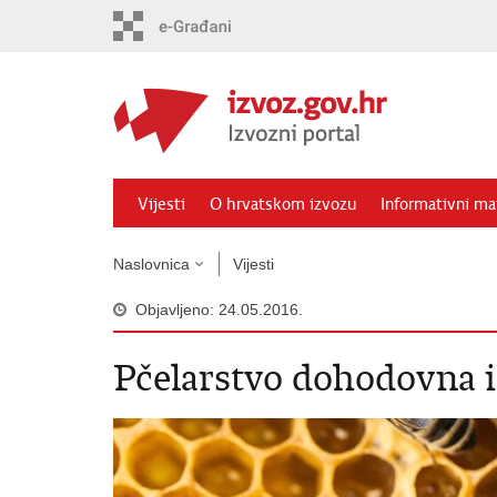
Preskoči
na
glavni
sadržaj
Vijesti
O hrvatskom izvozu
Informativni mat
Naslovnica
Vijesti
Objavljeno: 24.05.2016.
Pčelarstvo dohodovna i