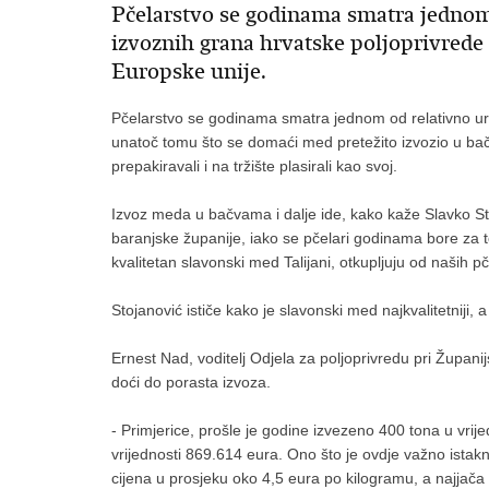
Pčelarstvo se godinama smatra jednom
izvoznih grana hrvatske poljoprivrede 
Europske unije.
Pčelarstvo se godinama smatra jednom od relativno ure
unatoč tomu što se domaći med pretežito izvozio u bačv
prepakiravali i na tržište plasirali kao svoj.
Izvoz meda u bačvama i dalje ide, kako kaže Slavko S
baranjske županije, iako se pčelari godinama bore za t
kvalitetan slavonski med Talijani, otkupljuju od naših pč
Stojanović ističe kako je slavonski med najkvalitetniji,
Ernest Nad, voditelj Odjela za poljoprivredu pri Župani
doći do porasta izvoza.
- Primjerice, prošle je godine izvezeno 400 tona u vrij
vrijednosti 869.614 eura. Ono što je ovdje važno istaknu
cijena u prosjeku oko 4,5 eura po kilogramu, a najjača iz