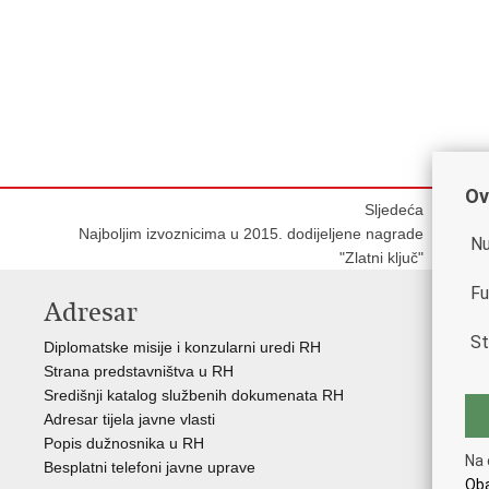
Ov
Sljedeća
Najboljim izvoznicima u 2015. dodijeljene nagrade
Nu
"Zlatni ključ"
Fu
Adresar
K
St
Diplomatske misije i konzularni uredi RH
Gos
Strana predstavništva u RH
Hrv
Središnji katalog službenih dokumenata RH
Hrv
Adresar tijela javne vlasti
Hrv
Popis dužnosnika u RH
Hrv
Na 
Besplatni telefoni javne uprave
Eur
Oba