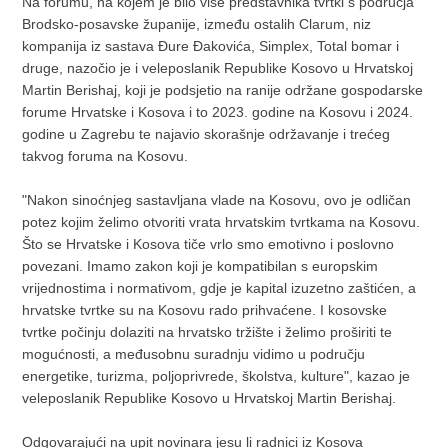
Na forumu, na kojem je bilo više predstavnika tvrtki s područja
Brodsko-posavske županije, između ostalih Clarum, niz
kompanija iz sastava Đure Đakovića, Simplex, Total bomar i
druge, nazočio je i veleposlanik Republike Kosovo u Hrvatskoj
Martin Berishaj, koji je podsjetio na ranije održane gospodarske
forume Hrvatske i Kosova i to 2023. godine na Kosovu i 2024.
godine u Zagrebu te najavio skorašnje održavanje i trećeg
takvog foruma na Kosovu.
"Nakon sinoćnjeg sastavljana vlade na Kosovu, ovo je odličan
potez kojim želimo otvoriti vrata hrvatskim tvrtkama na Kosovu.
Što se Hrvatske i Kosova tiče vrlo smo emotivno i poslovno
povezani. Imamo zakon koji je kompatibilan s europskim
vrijednostima i normativom, gdje je kapital izuzetno zaštićen, a
hrvatske tvrtke su na Kosovu rado prihvaćene. I kosovske
tvrtke počinju dolaziti na hrvatsko tržište i želimo proširiti te
mogućnosti, a međusobnu suradnju vidimo u području
energetike, turizma, poljoprivrede, školstva, kulture", kazao je
veleposlanik Republike Kosovo u Hrvatskoj Martin Berishaj.
Odgovarajući na upit novinara jesu li radnici iz Kosova