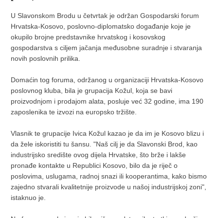
U Slavonskom Brodu u četvrtak je održan Gospodarski forum
Hrvatska-Kosovo, poslovno-diplomatsko događanje koje je
okupilo brojne predstavnike hrvatskog i kosovskog
gospodarstva s ciljem jačanja međusobne suradnje i stvaranja
novih poslovnih prilika.
Domaćin tog foruma, održanog u organizaciji Hrvatska-Kosovo
poslovnog kluba, bila je grupacija Kožul, koja se bavi
proizvodnjom i prodajom alata, posluje već 32 godine, ima 190
zaposlenika te izvozi na europsko tržište.
Vlasnik te grupacije Ivica Kožul kazao je da im je Kosovo blizu i
da žele iskoristiti tu šansu. "Naš cilj je da Slavonski Brod, kao
industrijsko središte ovog dijela Hrvatske, što brže i lakše
pronađe kontakte u Republici Kosovo, bilo da je riječ o
poslovima, uslugama, radnoj snazi ili kooperantima, kako bismo
zajedno stvarali kvalitetnije proizvode u našoj industrijskoj zoni",
istaknuo je.