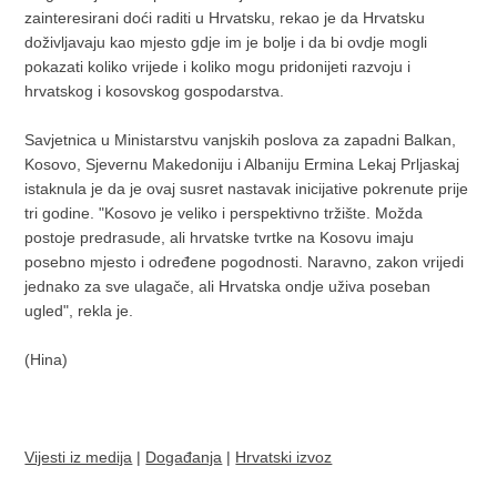
zainteresirani doći raditi u Hrvatsku, rekao je da Hrvatsku
doživljavaju kao mjesto gdje im je bolje i da bi ovdje mogli
pokazati koliko vrijede i koliko mogu pridonijeti razvoju i
hrvatskog i kosovskog gospodarstva.
Savjetnica u Ministarstvu vanjskih poslova za zapadni Balkan,
Kosovo, Sjevernu Makedoniju i Albaniju Ermina Lekaj Prljaskaj
istaknula je da je ovaj susret nastavak inicijative pokrenute prije
tri godine. "Kosovo je veliko i perspektivno tržište. Možda
postoje predrasude, ali hrvatske tvrtke na Kosovu imaju
posebno mjesto i određene pogodnosti. Naravno, zakon vrijedi
jednako za sve ulagače, ali Hrvatska ondje uživa poseban
ugled", rekla je.
(Hina)
Vijesti iz medija
|
Događanja
|
Hrvatski izvoz