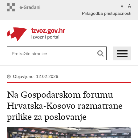
Preskoči
A
A
na
Prilagodba pristupačnosti
glavni
sadržaj
Objavljeno: 12.02.2026.
Na Gospodarskom forumu
Hrvatska-Kosovo razmatrane
prilike za poslovanje