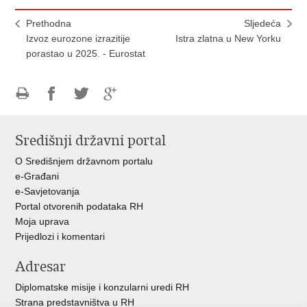
Prethodna
Sljedeća
Izvoz eurozone izrazitije
Istra zlatna u New Yorku
porastao u 2025. - Eurostat
Ispiši
Podijeli
Podijeli
Podijeli
stranicu
na
na
na
Središnji državni portal
Facebooku
Twitteru
Google
+
O Središnjem državnom portalu
e-Građani
e-Savjetovanja
Portal otvorenih podataka RH
Moja uprava
Prijedlozi i komentari
Adresar
Diplomatske misije i konzularni uredi RH
Strana predstavništva u RH