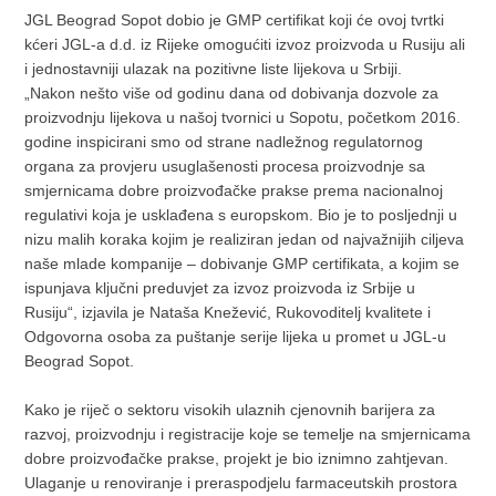
JGL Beograd Sopot dobio je GMP certifikat koji će ovoj tvrtki
kćeri JGL-a d.d. iz Rijeke omogućiti izvoz proizvoda u Rusiju ali
i jednostavniji ulazak na pozitivne liste lijekova u Srbiji.
„Nakon nešto više od godinu dana od dobivanja dozvole za
proizvodnju lijekova u našoj tvornici u Sopotu, početkom 2016.
godine inspicirani smo od strane nadležnog regulatornog
organa za provjeru usuglašenosti procesa proizvodnje sa
smjernicama dobre proizvođačke prakse prema nacionalnoj
regulativi koja je usklađena s europskom. Bio je to posljednji u
nizu malih koraka kojim je realiziran jedan od najvažnijih ciljeva
naše mlade kompanije – dobivanje GMP certifikata, a kojim se
ispunjava ključni preduvjet za izvoz proizvoda iz Srbije u
Rusiju“, izjavila je Nataša Knežević, Rukovoditelj kvalitete i
Odgovorna osoba za puštanje serije lijeka u promet u JGL-u
Beograd Sopot.
Kako je riječ o sektoru visokih ulaznih cjenovnih barijera za
razvoj, proizvodnju i registracije koje se temelje na smjernicama
dobre proizvođačke prakse, projekt je bio iznimno zahtjevan.
Ulaganje u renoviranje i preraspodjelu farmaceutskih prostora