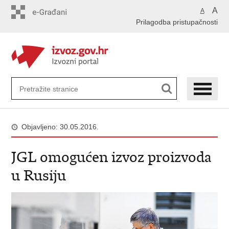
Preskoči
A
A
na
Prilagodba pristupačnosti
glavni
sadržaj
Objavljeno: 30.05.2016.
JGL omogućen izvoz proizvoda
u Rusiju