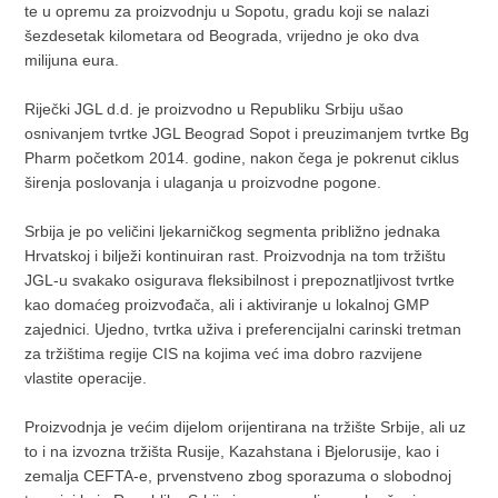
te u opremu za proizvodnju u Sopotu, gradu koji se nalazi
šezdesetak kilometara od Beograda, vrijedno je oko dva
milijuna eura.
Riječki JGL d.d. je proizvodno u Republiku Srbiju ušao
osnivanjem tvrtke JGL Beograd Sopot i preuzimanjem tvrtke Bg
Pharm početkom 2014. godine, nakon čega je pokrenut ciklus
širenja poslovanja i ulaganja u proizvodne pogone.
Srbija je po veličini ljekarničkog segmenta približno jednaka
Hrvatskoj i bilježi kontinuiran rast. Proizvodnja na tom tržištu
JGL-u svakako osigurava fleksibilnost i prepoznatljivost tvrtke
kao domaćeg proizvođača, ali i aktiviranje u lokalnoj GMP
zajednici. Ujedno, tvrtka uživa i preferencijalni carinski tretman
za tržištima regije CIS na kojima već ima dobro razvijene
vlastite operacije.
Proizvodnja je većim dijelom orijentirana na tržište Srbije, ali uz
to i na izvozna tržišta Rusije, Kazahstana i Bjelorusije, kao i
zemalja CEFTA-e, prvenstveno zbog sporazuma o slobodnoj