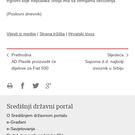
trgovini koje Republika Srbija ima sa zemljama okruženja.
(Poslovni dnevnik)
Vijesti iz medija
|
Strana tržišta
|
Hrvatski izvoz
Prethodna
Sljedeća
AD Plastik proizvodit će
Saponia d.d. najbolji
dijelove za Fiat 500
izvoznik u Srbiju
Ispiši
Podijeli
Podijeli
Podijeli
stranicu
na
na
na
Središnji državni portal
Facebooku
Twitteru
Google
+
O Središnjem državnom portalu
e-Građani
e-Savjetovanja