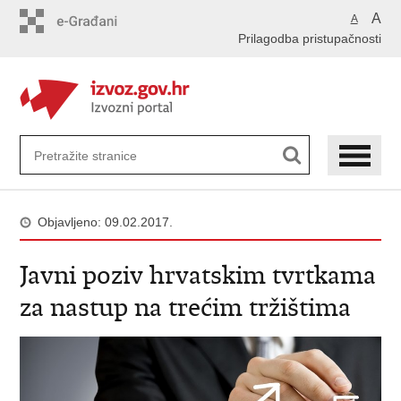
Preskoči
A
A
na
Prilagodba pristupačnosti
glavni
sadržaj
Objavljeno: 09.02.2017.
Javni poziv hrvatskim tvrtkama
za nastup na trećim tržištima