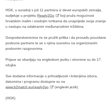
HGK, u suradnji s još 11 partnera iz devet europskih zemalja,
sudjeluje u projektu
Ready2Go
koji pruža mogućnost
hrvatskim malim i srednjim tvrtkama da unaprijede svoja znanja
u nastupu na odabranim međunarodnim tržištima.
Gospodarstvenicima će se pružiti prilika i da pronađu pouzdane
poslovne partnere te se s njima susretnu na organiziranim
poslovnim razgovorima.
Prijave se obavljaju na engleskom jeziku i otvorene su do 17.
ožujka.
Sve dodatne informacije o prihvatljivosti i kriterijima izbora,
datumima i programu dostupne su na
www.b2match.eu/ready2go
(engleski jezik).
(HGK)