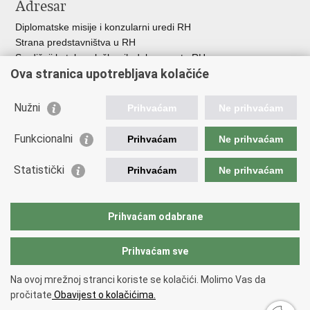
Adresar
Diplomatske misije i konzularni uredi RH
Strana predstavništva u RH
Središnji katalog službenih dokumenata RH
Ova stranica upotrebljava kolačiće
Adresar tijela javne vlasti
Popis dužnosnika u RH
Besplatni telefoni javne uprave
Nužni
Prihvaćam
Ne prihvaćam
Korisne poveznice
Funkcionalni
Prihvaćam
Ne prihvaćam
Gospodarska diplomacija
Statistički
Hrvatska gospodarska komora
Prihvaćam
Ne prihvaćam
Hrvatski izvoznici
Hrvatska udruga poslodavaca
Hrvatska obrtnička komora
Prihvaćam odabrane
Europska komisija
Prihvaćam sve
Na ovoj mrežnoj stranci koriste se kolačići. Molimo Vas da
Povratak na vrh
pročitate
Obavijest o kolačićima.
Copyright © 2026 Izvozni portal.
Uvjeti korištenja
.