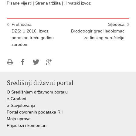
Pisane vijesti
|
Strana tržišta
|
Hrvatski izvoz
Prethodna
Sljedeća
DZS: U 2016. izvoz
Brodotrogir gradi ledolomac
porastao treću godinu
za finskog naručitelja
zaredom
Ispiši
Podijeli
Podijeli
Podijeli
stranicu
na
na
na
Središnji državni portal
Facebooku
Twitteru
Google
+
O Središnjem državnom portalu
e-Građani
e-Savjetovanja
Portal otvorenih podataka RH
Moja uprava
Prijedlozi i komentari