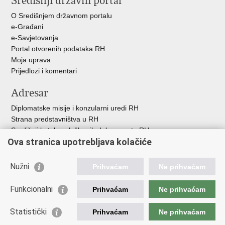
Središnji državni portal
+
O Središnjem državnom portalu
e-Građani
e-Savjetovanja
Portal otvorenih podataka RH
Moja uprava
Prijedlozi i komentari
Adresar
Diplomatske misije i konzularni uredi RH
Strana predstavništva u RH
Središnji katalog službenih dokumenata RH
Ova stranica upotrebljava kolačiće
Adresar tijela javne vlasti
Popis dužnosnika u RH
Besplatni telefoni javne uprave
Nužni
Prihvaćam
Ne prihvaćam
Korisne poveznice
Funkcionalni
Prihvaćam
Ne prihvaćam
Gospodarska diplomacija
Statistički
Hrvatska gospodarska komora
Prihvaćam
Ne prihvaćam
Hrvatski izvoznici