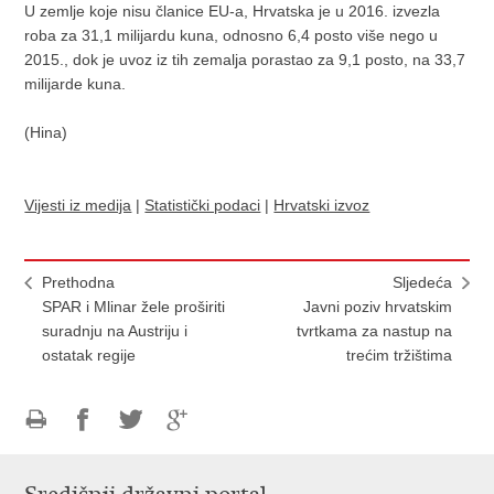
U zemlje koje nisu članice EU-a, Hrvatska je u 2016. izvezla
roba za 31,1 milijardu kuna, odnosno 6,4 posto više nego u
2015., dok je uvoz iz tih zemalja porastao za 9,1 posto, na 33,7
milijarde kuna.
(Hina)
Vijesti iz medija
|
Statistički podaci
|
Hrvatski izvoz
Prethodna
Sljedeća
SPAR i Mlinar žele proširiti
Javni poziv hrvatskim
suradnju na Austriju i
tvrtkama za nastup na
ostatak regije
trećim tržištima
Ispiši
Podijeli
Podijeli
Podijeli
stranicu
na
na
na
Facebooku
Twitteru
Google