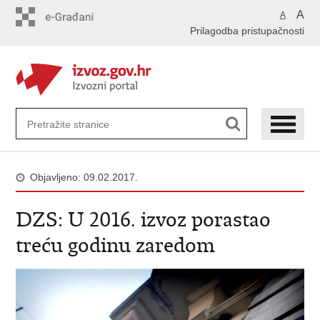
Preskoči
A
A
na
Prilagodba pristupačnosti
glavni
sadržaj
Objavljeno: 09.02.2017.
DZS: U 2016. izvoz porastao
treću godinu zaredom