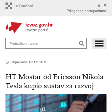
Preskoči
A
A
na
Prilagodba pristupačnosti
glavni
sadržaj
Objavljeno: 03.09.2015.
HT Mostar od Ericsson Nikola
Tesla kupio sustav za razvoj