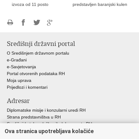
izvoza od 11 posto
predstavljen baranjski kulen
Ispiši
Podijeli
Podijeli
Podijeli
stranicu
na
na
na
Središnji državni portal
Facebooku
Twitteru
Google
+
O Središnjem državnom portalu
e-Građani
e-Savjetovanja
Portal otvorenih podataka RH
Moja uprava
Prijedlozi i komentari
Adresar
Diplomatske misije i konzularni uredi RH
Strana predstavništva u RH
Središnji katalog službenih dokumenata RH
Ova stranica upotrebljava kolačiće
Adresar tijela javne vlasti
Popis dužnosnika u RH