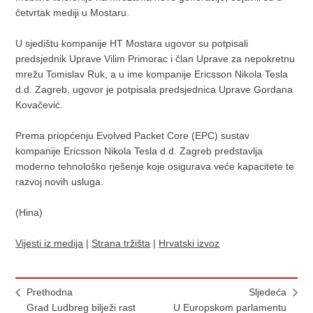
četvrtak mediji u Mostaru.
U sjedištu kompanije HT Mostara ugovor su potpisali
predsjednik Uprave Vilim Primorac i član Uprave za nepokretnu
mrežu Tomislav Ruk, a u ime kompanije Ericsson Nikola Tesla
d.d. Zagreb, ugovor je potpisala predsjednica Uprave Gordana
Kovačević.
Prema priopćenju Evolved Packet Core (EPC) sustav
kompanije Ericsson Nikola Tesla d.d. Zagreb predstavlja
moderno tehnološko rješenje koje osigurava veće kapacitete te
razvoj novih usluga.
(Hina)
Vijesti iz medija
|
Strana tržišta
|
Hrvatski izvoz
Prethodna
Sljedeća
Grad Ludbreg bilježi rast
U Europskom parlamentu