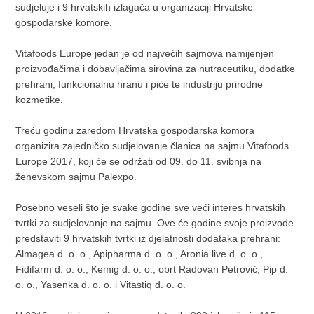
sudjeluje i 9 hrvatskih izlagača u organizaciji Hrvatske
gospodarske komore.
Vitafoods Europe jedan je od najvećih sajmova namijenjen
proizvođačima i dobavljačima sirovina za nutraceutiku, dodatke
prehrani, funkcionalnu hranu i piće te industriju prirodne
kozmetike.
Treću godinu zaredom Hrvatska gospodarska komora
organizira zajedničko sudjelovanje članica na sajmu Vitafoods
Europe 2017, koji će se održati od 09. do 11. svibnja na
ženevskom sajmu Palexpo.
Posebno veseli što je svake godine sve veći interes hrvatskih
tvrtki za sudjelovanje na sajmu. Ove će godine svoje proizvode
predstaviti 9 hrvatskih tvrtki iz djelatnosti dodataka prehrani:
Almagea d. o. o., Apipharma d. o. o., Aronia live d. o. o.,
Fidifarm d. o. o., Kemig d. o. o., obrt Radovan Petrović, Pip d.
o. o., Yasenka d. o. o. i Vitastiq d. o. o.