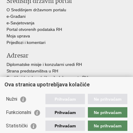
Središnji državni portal
+
O Središnjem državnom portalu
e-Građani
e-Savjetovanja
Portal otvorenih podataka RH
Moja uprava
Prijedlozi i komentari
Adresar
Diplomatske misije i konzularni uredi RH
Strana predstavništva u RH
Središnji katalog službenih dokumenata RH
Ova stranica upotrebljava kolačiće
Adresar tijela javne vlasti
Popis dužnosnika u RH
Besplatni telefoni javne uprave
Nužni
Prihvaćam
Ne prihvaćam
Korisne poveznice
Funkcionalni
Prihvaćam
Ne prihvaćam
Gospodarska diplomacija
Statistički
Hrvatska gospodarska komora
Prihvaćam
Ne prihvaćam
Hrvatski izvoznici