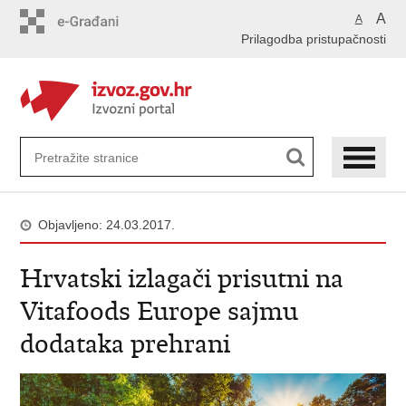
Preskoči
A
A
na
Prilagodba pristupačnosti
glavni
sadržaj
Objavljeno: 24.03.2017.
Hrvatski izlagači prisutni na
Vitafoods Europe sajmu
dodataka prehrani