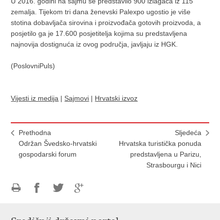
U 2016. godini na sajmu se predstavilo 900 izlagača iz 115
zemalja. Tijekom tri dana ženevski Palexpo ugostio je više
stotina dobavljača sirovina i proizvođača gotovih proizvoda, a
posjetilo ga je 17.600 posjetitelja kojima su predstavljena
najnovija dostignuća iz ovog područja, javljaju iz HGK.
(PoslovniPuls)
Vijesti iz medija
|
Sajmovi
|
Hrvatski izvoz
Prethodna
Sljedeća
Održan Švedsko-hrvatski
Hrvatska turistička ponuda
gospodarski forum
predstavljena u Parizu,
Strasbourgu i Nici
Ispiši
Podijeli
Podijeli
Podijeli
stranicu
na
na
na
Facebooku
Twitteru
Google