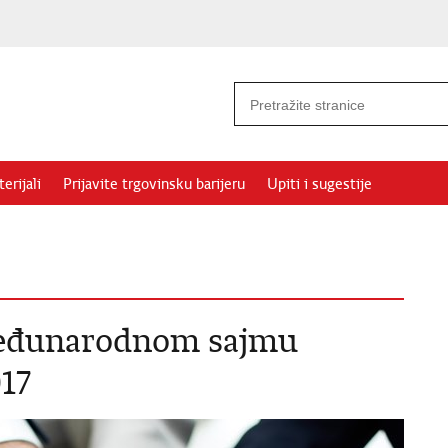
erijali
Prijavite trgovinsku barijeru
Upiti i sugestije
 Međunarodnom sajmu
17