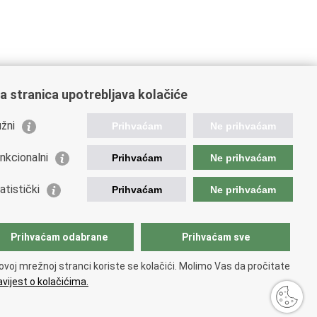
a stranica upotrebljava kolačiće
žni
Prihvaćam
Ne prihvaćam
nkcionalni
Prihvaćam
Ne prihvaćam
orisne poveznice
atistički
Prihvaćam
Ne prihvaćam
podarska diplomacija
atska gospodarska komora
atski izvoznici
Prihvaćam odabrane
Prihvaćam sve
atska udruga poslodavaca
atska obrtnička komora
ovoj mrežnoj stranci koriste se kolačići. Molimo Vas da pročitate
opska komisija
vijest o kolačićima.