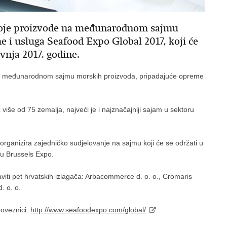
 svoje proizvode na međunarodnom sajmu
 i usluga Seafood Expo Global 2017, koji će
avnja 2017. godine.
e na međunarodnom sajmu morskih proizvoda, pripadajuće opreme
iše od 75 zemalja, najveći je i najznačajniji sajam u sektoru
rganizira zajedničko sudjelovanje na sajmu koji će se održati u
ru Brussels Expo.
iti pet hrvatskih izlagača: Arbacommerce d. o. o., Cromaris
. o. o.
poveznici:
http://www.seafoodexpo.com/global/