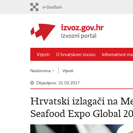
Preskoči
na
glavni
sadržaj
Vijesti
O hrvatskom izvozu
Informativni mat
Naslovnica
Vijesti
Objavljeno: 31.03.2017.
Hrvatski izlagači na
Seafood Expo Global 20