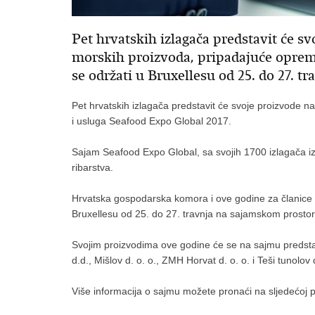
Pet hrvatskih izlagača predstavit će
morskih proizvoda, pripadajuće opreme
se održati u Bruxellesu od 25. do 27. tr
Pet hrvatskih izlagača predstavit će svoje proizvod
i usluga Seafood Expo Global 2017.
Sajam Seafood Expo Global, sa svojih 1700 izlagača iz v
ribarstva.
Hrvatska gospodarska komora i ove godine za članice o
Bruxellesu od 25. do 27. travnja na sajamskom prosto
Svojim proizvodima ove godine će se na sajmu predstav
d.d., Mišlov d. o. o., ZMH Horvat d. o. o. i Teši tunolov d
Više informacija o sajmu možete pronaći na sljedećoj 