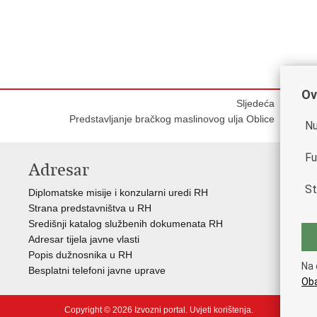
Ov
Sljedeća
Predstavljanje bračkog maslinovog ulja Oblice
Nu
Fu
Adresar
K
St
Diplomatske misije i konzularni uredi RH
Gos
Strana predstavništva u RH
Hrv
Središnji katalog službenih dokumenata RH
Hrv
Adresar tijela javne vlasti
Hrv
Popis dužnosnika u RH
Hrv
Na 
Besplatni telefoni javne uprave
Eur
Oba
Copyright © 2026 Izvozni portal.
Uvjeti korištenja
.