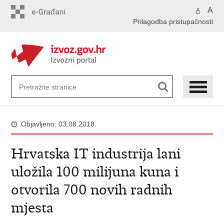
Preskoči
A
A
na
Prilagodba pristupačnosti
glavni
sadržaj
Objavljeno: 03.08.2018.
Hrvatska IT industrija lani
uložila 100 milijuna kuna i
otvorila 700 novih radnih
mjesta