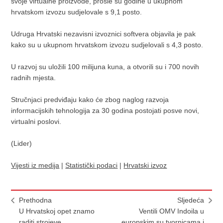
svoje virtualne proizvode, prošle su godine u ukupnom
hrvatskom izvozu sudjelovale s 9,1 posto.
Udruga Hrvatski nezavisni izvoznici softvera objavila je pak
kako su u ukupnom hrvatskom izvozu sudjelovali s 4,3 posto.
U razvoj su uložili 100 milijuna kuna, a otvorili su i 700 novih
radnih mjesta.
Stručnjaci predviđaju kako će zbog naglog razvoja
informacijskih tehnologija za 30 godina postojati posve novi,
virtualni poslovi.
(Lider)
Vijesti iz medija
|
Statistički podaci
|
Hrvatski izvoz
Prethodna
Sljedeća
U Hrvatskoj opet znamo
Ventili OMV Indoila u
raditi strojeve
europskim su tvornicama i