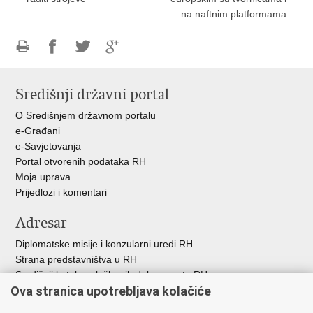
na naftnim platformama
Ispiši
Podijeli
Podijeli
Podijeli
stranicu
na
na
na
Središnji državni portal
Facebooku
Twitteru
Google
+
O Središnjem državnom portalu
e-Građani
e-Savjetovanja
Portal otvorenih podataka RH
Moja uprava
Prijedlozi i komentari
Adresar
Diplomatske misije i konzularni uredi RH
Strana predstavništva u RH
Središnji katalog službenih dokumenata RH
Ova stranica upotrebljava kolačiće
Adresar tijela javne vlasti
Popis dužnosnika u RH