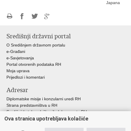
Japana
Ispiši
Podijeli
Podijeli
Podijeli
stranicu
na
na
na
Središnji državni portal
Facebooku
Twitteru
Google
+
O Središnjem državnom portalu
e-Građani
e-Savjetovanja
Portal otvorenih podataka RH
Moja uprava
Prijedlozi i komentari
Adresar
Diplomatske misije i konzularni uredi RH
Strana predstavništva u RH
Središnji katalog službenih dokumenata RH
Ova stranica upotrebljava kolačiće
Adresar tijela javne vlasti
Popis dužnosnika u RH