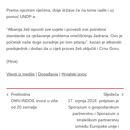
Prema njezinim riječima, dvije države će na tome raditi i uz
pomoć UNDP-a.
"Albanija želi ispuniti sve uvjete i provesti sve potrebne
standarde za rješavanje problema onečišćenja Jadrana. Ovo je
početak naše duge suradnje po tom pitanju", kazao je albanski
predsjednik i dodao da u cijeli proces želi uključiti i Crnu Goru.
(Hina)
Vijesti iz medija
|
Događanja
|
Hrvatski izvoz
Prethodna
Sljedeća
OMV-INDOIL izvozi u više
17. srpnja 2018. potpisan je
od 20 zemalja
Sporazum o gospodarskom
partnerstvu i Sporazum o
strateškom partnerstvu
između Europske unije i