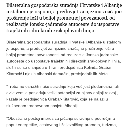
Bilateralna gospodarska suradnja Hrvatske i Albanije
u stalnom je usponu, a preduvjet za njezino značajno
proširenje leži u boljoj prometnoj povezanosti, od
realizacije Jonsko-jadranske autoceste do uspostave
trajektnih i direktnih zrakoplovnih linija.
Bilateralna gospodarska suradnja Hrvatske i Albanije u stalnom
je usponu, a preduvjet za njezino značajno proširenje leži u
boljoj prometnoj povezanosti, od realizacije Jonsko-jadranske
autoceste do uspostave trajektnih i direktnih zrakoplovnih linija,
složili su se u srijedu u Tirani predsjednica Kolinda Grabar-
Kitarović i njezin albanski domaćin, predsjednik Ilir Meta.
"Trebamo osnažiti našu suradnju koja već jest plodonosna, ali
dvije zemlje posjeduju veliki potencijal za njihov daljnji razvoj",
kazala je predsjednica Grabar-Kitarović
koja se nalazi u
,
službenom trodnevnom posjetu Albaniji.
"Obostrano postoji interes za jačanje suradnje u područjima
poput energetike, cestovnog i željezničkog prometa, turizma,