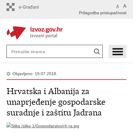
Preskoči
A
A
na
Prilagodba pristupačnosti
glavni
sadržaj
Objavljeno: 19.07.2018.
Hrvatska i Albanija za
unaprjeđenje gospodarske
suradnje i zaštitu Jadrana