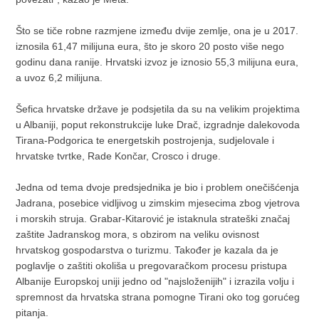
Što se tiče robne razmjene između dvije zemlje, ona je u 2017.
iznosila 61,47 milijuna eura, što je skoro 20 posto više nego
godinu dana ranije. Hrvatski izvoz je iznosio 55,3 milijuna eura,
a uvoz 6,2 milijuna.
Šefica hrvatske države je podsjetila da su na velikim projektima
u Albaniji, poput rekonstrukcije luke Drač, izgradnje dalekovoda
Tirana-Podgorica te energetskih postrojenja, sudjelovale i
hrvatske tvrtke, Rade Končar, Crosco i druge.
Jedna od tema dvoje predsjednika je bio i problem onečišćenja
Jadrana, posebice vidljivog u zimskim mjesecima zbog vjetrova
i morskih struja. Grabar-Kitarović je istaknula strateški značaj
zaštite Jadranskog mora, s obzirom na veliku ovisnost
hrvatskog gospodarstva o turizmu. Također je kazala da je
poglavlje o zaštiti okoliša u pregovaračkom procesu pristupa
Albanije Europskoj uniji jedno od "najsloženijih" i izrazila volju i
spremnost da hrvatska strana pomogne Tirani oko tog gorućeg
pitanja.