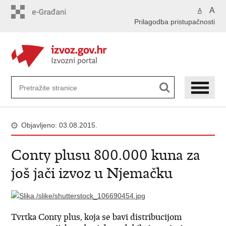
Preskoči
A
A
na
Prilagodba pristupačnosti
glavni
sadržaj
Objavljeno: 03.08.2015.
Conty plusu 800.000 kuna za
još jači izvoz u Njemačku
Tvrtka Conty plus, koja se bavi distribucijom