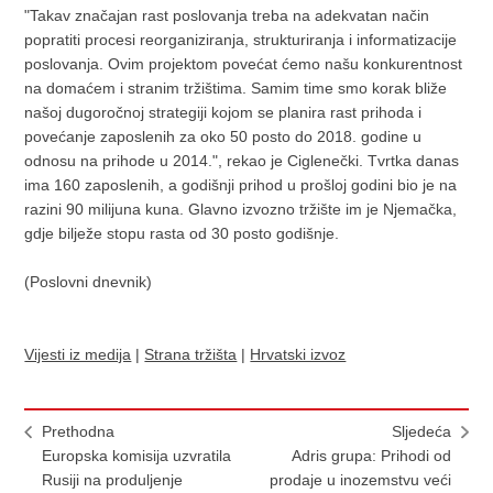
"Takav značajan rast poslovanja treba na adekvatan način
popratiti procesi reorganiziranja, strukturiranja i informatizacije
poslovanja. Ovim projektom povećat ćemo našu konkurentnost
na domaćem i stranim tržištima. Samim time smo korak bliže
našoj dugoročnoj strategiji kojom se planira rast prihoda i
povećanje zaposlenih za oko 50 posto do 2018. godine u
odnosu na prihode u 2014.", rekao je Ciglenečki. Tvrtka danas
ima 160 zaposlenih, a godišnji prihod u prošloj godini bio je na
razini 90 milijuna kuna. Glavno izvozno tržište im je Njemačka,
gdje bilježe stopu rasta od 30 posto godišnje.
(Poslovni dnevnik)
Vijesti iz medija
|
Strana tržišta
|
Hrvatski izvoz
Prethodna
Sljedeća
Europska komisija uzvratila
Adris grupa: Prihodi od
Rusiji na produljenje
prodaje u inozemstvu veći