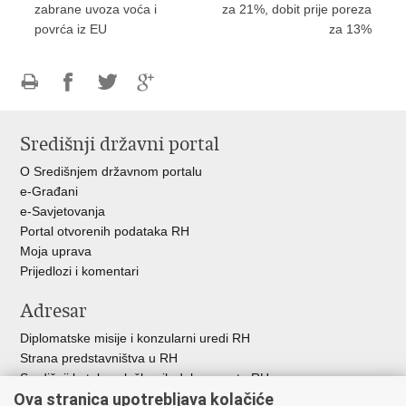
zabrane uvoza voća i
za 21%, dobit prije poreza
povrća iz EU
za 13%
Ispiši
Podijeli
Podijeli
Podijeli
stranicu
na
na
na
Središnji državni portal
Facebooku
Twitteru
Google
+
O Središnjem državnom portalu
e-Građani
e-Savjetovanja
Portal otvorenih podataka RH
Moja uprava
Prijedlozi i komentari
Adresar
Diplomatske misije i konzularni uredi RH
Strana predstavništva u RH
Središnji katalog službenih dokumenata RH
Ova stranica upotrebljava kolačiće
Adresar tijela javne vlasti