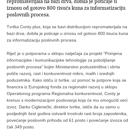
repromaterijala na bazi drva, dobila je poticaje u
iznosu od gotovo 800 tisuća kuna za informatizaciju
poslovnih procesa.
Tvrtka Conty plus, koja se bavi distribucijom repromaterijala na
bazi drva, dobila je poticaje u iznosu od gotovo 800 tisuća kuna
za informatizaciju poslovnih procesa.
Riječ je o potporama u sklopu natječaja za projekt "Primjena
informacijske i komunikacijske tehnologije za poboljšanje
poslovnih procesa" kojim Ministarstvo poduzetništva i obrta
potiče razvoj, rast i konkurentnost mikro, malih i srednjih
poduzetnika. Kako ističu iz tvrtke, uz pomoć te potpore koja se
financira iz Europskog fonda za regionalni razvoj u sklopu
Operativnog programa Regionalna konkurentnost, Conty je
krenuo s modernizacijom poslovanja koja će mu omogućiti veći
izvoz. Darko Ciglenečki, direktor tvrtke, ističe da su samo u
posljednjih šest godina ostvarili trostruki rast broja zaposlenika,
povećanje poslovnih prihoda od 61 posto i povećanje izvoza od
čak 349 posto.