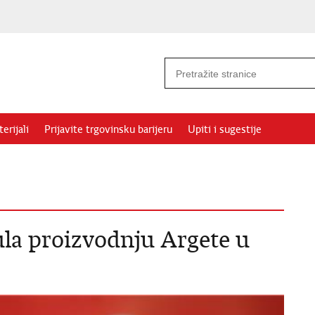
erijali
Prijavite trgovinsku barijeru
Upiti i sugestije
la proizvodnju Argete u