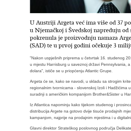
U Austriji Argeta već ima više od 37 po
u Njemačkoj i Švedskoj napreduju od st
pokrenula je proizvodnju namaza Arg
(SAD) te u prvoj godini očekuje 3 mili
"Nakon uspješnih priprema u četvrtak 16. studenog 20
u mjestu Harrisburg u saveznoj državi Pennsylvania, a u
dolara", ističe se u priopćenju Atlantic Grupe.
Argeta će se, kako se navodi, u skladu sa strogim krit
regionalnim tvornicama - slovenskoj Izoli i Hadžićima u
suradnji s američkim kompanijom Brother&Sister u Ha
Iz Atlantica napominju kako tijekom studenog i prosinca
distribucija Argete na gotovo dvije tisuće prodajnih 
kampanjom, najprije na prodajnim mjestima i u digital
Glavni direktor Strateškog poslovnog područja Delikat