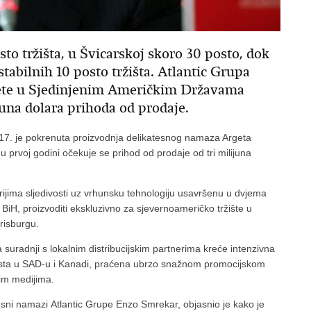
sto tržišta, u Švicarskoj skoro 30 posto, dok
abilnih 10 posto tržišta. Atlantic Grupa
ete u Sjedinjenim Američkim Državama
juna dolara prihoda od prodaje.
17. je pokrenuta proizvodnja delikatesnog namaza Argeta
 prvoj godini očekuje se prihod od prodaje od tri milijuna
erijima sljedivosti uz vrhunsku tehnologiju usavršenu u dvjema
 BiH, proizvoditi ekskluzivno za sjevernoameričko tržište u
rrisburgu.
 suradnji s lokalnim distribucijskim partnerima kreće intenzivna
mjesta u SAD-u i Kanadi, praćena ubrzo snažnom promocijskom
nim medijima.
esni namazi Atlantic Grupe Enzo Smrekar, objasnio je kako je