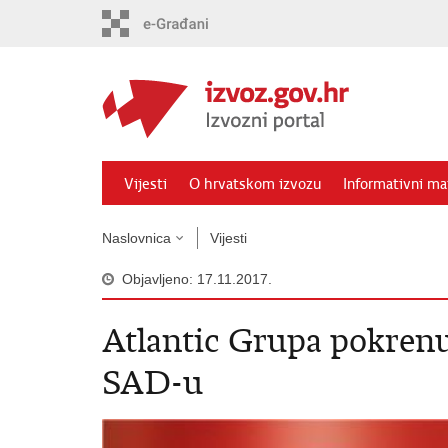
Preskoči
na
glavni
sadržaj
Vijesti
O hrvatskom izvozu
Informativni mat
Naslovnica
Vijesti
Objavljeno: 17.11.2017.
Atlantic Grupa pokrenu
SAD-u