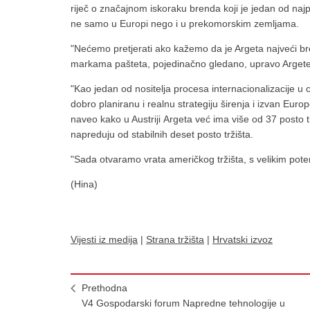
riječ o značajnom iskoraku brenda koji je jedan od najp
ne samo u Europi nego i u prekomorskim zemljama.
"Nećemo pretjerati ako kažemo da je Argeta najveći b
markama pašteta, pojedinačno gledano, upravo Argete 
"Kao jedan od nositelja procesa internacionalizacije u ci
dobro planiranu i realnu strategiju širenja i izvan Euro
naveo kako u Austriji Argeta već ima više od 37 posto t
napreduju od stabilnih deset posto tržišta.
"Sada otvaramo vrata američkog tržišta, s velikim potenc
(Hina)
Vijesti iz medija
|
Strana tržišta
|
Hrvatski izvoz
Prethodna
V4 Gospodarski forum Napredne tehnologije u