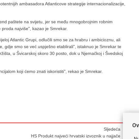
otentnijih ambasadora Atlanticove strategije internacionalizacije,
rend paštete na svijetu, jer se među mnogobrojnim robnim
proda najviše", kazao je Smrekar.
jeloj Atlantic Grupi, odlučili smo se za hrabru i ambicioznu, ali
pe, gdje smo se već uspješno etablirali", istaknuo je Smrekar te
ržišta, u Švicarskoj skoro 30 posto, dok u Njemačkoj i Švedskoj
ijalom koji ćemo znati iskoristiti", rekao je Smrekar.
Ov
Sljedeća
HS Produkt najveći hrvatski izvoznik u najjače
Nu