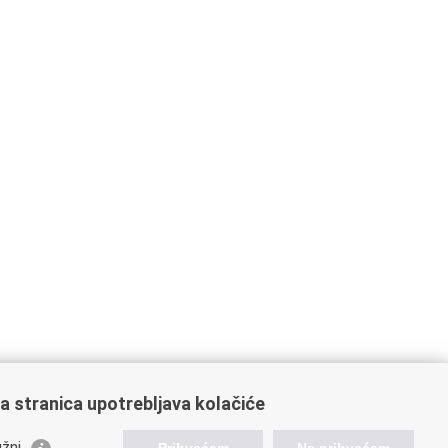
a stranica upotrebljava kolačiće
žni
Prihvaćam
Ne prihvaćam