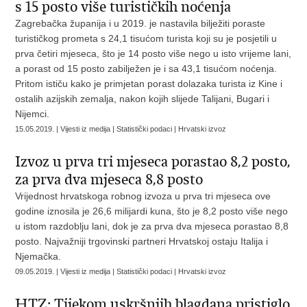
s 15 posto više turističkih noćenja
Zagrebačka županija i u 2019. je nastavila bilježiti poraste
turističkog prometa s 24,1 tisućom turista koji su je posjetili u
prva četiri mjeseca, što je 14 posto više nego u isto vrijeme lani,
a porast od 15 posto zabilježen je i sa 43,1 tisućom noćenja.
Pritom ističu kako je primjetan porast dolazaka turista iz Kine i
ostalih azijskih zemalja, nakon kojih slijede Talijani, Bugari i
Nijemci.
15.05.2019. | Vijesti iz medija | Statistički podaci | Hrvatski izvoz
Izvoz u prva tri mjeseca porastao 8,2 posto,
za prva dva mjeseca 8,8 posto
Vrijednost hrvatskoga robnog izvoza u prva tri mjeseca ove
godine iznosila je 26,6 milijardi kuna, što je 8,2 posto više nego
u istom razdoblju lani, dok je za prva dva mjeseca porastao 8,8
posto. Najvažniji trgovinski partneri Hrvatskoj ostaju Italija i
Njemačka.
09.05.2019. | Vijesti iz medija | Statistički podaci | Hrvatski izvoz
HTZ: Tijekom uskršnjih blagdana pristiglo