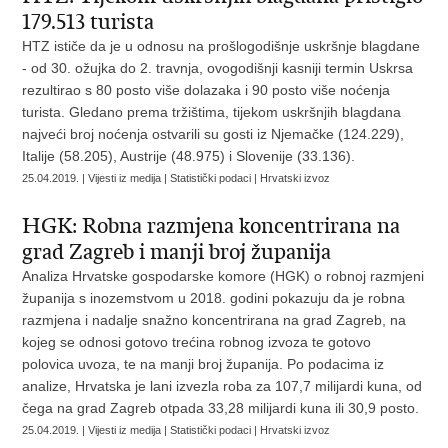
179.513 turista
HTZ ističe da je u odnosu na prošlogodišnje uskršnje blagdane
- od 30. ožujka do 2. travnja, ovogodišnji kasniji termin Uskrsa
rezultirao s 80 posto više dolazaka i 90 posto više noćenja
turista. Gledano prema tržištima, tijekom uskršnjih blagdana
najveći broj noćenja ostvarili su gosti iz Njemačke (124.229),
Italije (58.205), Austrije (48.975) i Slovenije (33.136).
25.04.2019. | Vijesti iz medija | Statistički podaci | Hrvatski izvoz
HGK: Robna razmjena koncentrirana na
grad Zagreb i manji broj županija
Analiza Hrvatske gospodarske komore (HGK) o robnoj razmjeni
županija s inozemstvom u 2018. godini pokazuju da je robna
razmjena i nadalje snažno koncentrirana na grad Zagreb, na
kojeg se odnosi gotovo trećina robnog izvoza te gotovo
polovica uvoza, te na manji broj županija. Po podacima iz
analize, Hrvatska je lani izvezla roba za 107,7 milijardi kuna, od
čega na grad Zagreb otpada 33,28 milijardi kuna ili 30,9 posto.
25.04.2019. | Vijesti iz medija | Statistički podaci | Hrvatski izvoz