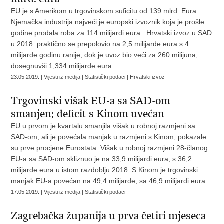
EU je s Amerikom u trgovinskom suficitu od 139 mlrd. Eura.
Njemačka industrija najveći je europski izvoznik koja je prošle
godine prodala roba za 114 milijardi eura. Hrvatski izvoz u SAD
u 2018. praktično se prepolovio na 2,5 milijarde eura s 4
milijarde godinu ranije, dok je uvoz bio veći za 260 milijuna,
dosegnuvši 1,334 milijarde eura.
23.05.2019. | Vijesti iz medija | Statistički podaci | Hrvatski izvoz
Trgovinski višak EU-a sa SAD-om
smanjen; deficit s Kinom uvećan
EU u prvom je kvartalu smanjila višak u robnoj razmjeni sa
SAD-om, ali je povećala manjak u razmjeni s Kinom, pokazale
su prve procjene Eurostata. Višak u robnoj razmjeni 28-članog
EU-a sa SAD-om skliznuo je na 33,9 milijardi eura, s 36,2
milijarde eura u istom razdoblju 2018. S Kinom je trgovinski
manjak EU-a povećan na 49,4 milijarde, sa 46,9 milijardi eura.
17.05.2019. | Vijesti iz medija | Statistički podaci
Zagrebačka županija u prva četiri mjeseca