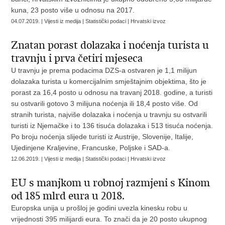
kuna, 23 posto više u odnosu na 2017.
04.07.2019. | Vijesti iz medija | Statistički podaci | Hrvatski izvoz
Znatan porast dolazaka i noćenja turista u
travnju i prva četiri mjeseca
U travnju je prema podacima DZS-a ostvaren je 1,1 milijun
dolazaka turista u komercijalnim smještajnim objektima, što je
porast za 16,4 posto u odnosu na travanj 2018. godine, a turisti
su ostvarili gotovo 3 milijuna noćenja ili 18,4 posto više. Od
stranih turista, najviše dolazaka i noćenja u travnju su ostvarili
turisti iz Njemačke i to 136 tisuća dolazaka i 513 tisuća noćenja.
Po broju noćenja slijede turisti iz Austrije, Slovenije, Italije,
Ujedinjene Kraljevine, Francuske, Poljske i SAD-a.
12.06.2019. | Vijesti iz medija | Statistički podaci | Hrvatski izvoz
EU s manjkom u robnoj razmjeni s Kinom
od 185 mlrd eura u 2018.
Europska unija u prošloj je godini uvezla kinesku robu u
vrijednosti 395 milijardi eura. To znači da je 20 posto ukupnog