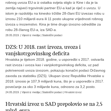
robnog uvoza EU-a iz ostatka svijeta stiglo iz Kine i da je ta
zemlja najveći trgovinski partner EU-a kad je riječ o uvozu. U
istom je razdoblju na kinesko tržište 28-člani EU izvezao robu u
iznosu 210 milijardi eura ili 11 posto ukupne vrijednosti robnog
izvoza u inozemstvo. Kina je time drugo izvozno odredište za
robu 28-članog EU-a, iza SAD-a.
28.05.2019. | Vijesti iz medija | Statistički podaci
DZS: U 2018. rast izvoza, uvoza i
vanjskotrgovinskog deficita
Hrvatska je tijekom 2018. godine, u usporedbi s 2017. ostvarila
rast izvoza i uvoza kao i vanjskotrgovinskog deficita, uz pad
pokrivenosti uvoza izvozom, pokazuju konačni podaci Državnog
zavoda za statistiku (DZS). Ukupan izvoz Republike Hrvatske u
2018. iznosio je 107,9 milijardi kuna, što je u usporedbi s 2017.
povećanje za oko 3 milijarde kuna, odnosno za 3,2 posto.
24.05.2019. | Vijesti iz medija | Statistički podaci | Hrvatski izvoz
Hrvatski izvoz u SAD prepolovio se na 2,5
mlrd. eura