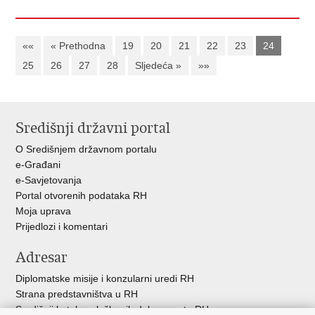
««
« Prethodna
19
20
21
22
23
24
25
26
27
28
Sljedeća »
»»
Središnji državni portal
O Središnjem državnom portalu
e-Građani
e-Savjetovanja
Portal otvorenih podataka RH
Moja uprava
Prijedlozi i komentari
Adresar
Diplomatske misije i konzularni uredi RH
Strana predstavništva u RH
Središnji katalog službenih dokumenata RH