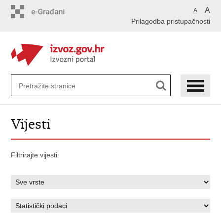
Preskoči
A
A
na
Prilagodba pristupačnosti
glavni
sadržaj
Vijesti
Filtrirajte vijesti: