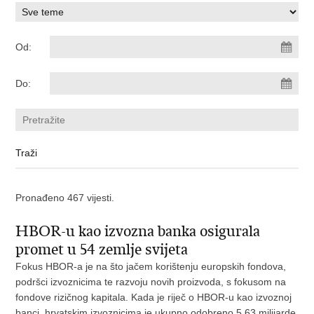
Od:
Do:
Pronađeno 467 vijesti.
HBOR-u kao izvozna banka osigurala
promet u 54 zemlje svijeta
Fokus HBOR-a je na što jačem korištenju europskih fondova,
podršci izvoznicima te razvoju novih proizvoda, s fokusom na
fondove rizičnog kapitala. Kada je riječ o HBOR-u kao izvoznoj
banci, hrvatskim izvoznicima je ukupno odobreno 5,63 milijarde