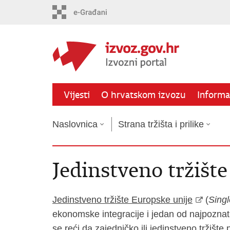
Preskoči
na
glavni
sadržaj
Vijesti
O hrvatskom izvozu
Informat
Naslovnica
Strana tržišta i prilike
Jedinstveno tržišt
Jedinstveno tržište Europske unije
(
Sing
ekonomske integracije i jedan od najpoznat
se reći da zajedničko ili jedinstveno tržište