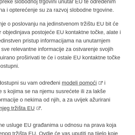
epreke slobodnoj trgovini unutar EU te određenim
na i opterećenje su za razvoj slobodne trgovine.
je o poslovanju na jedinstvenom tržištu EU bit će
r objedinjava postojeće EU kontaktne točke, alate i
jedinstven pristup informacijama na unutarnjem
sve relevantne informacije za ostvarenje svojih
irano proširivati te će i ostale EU kontaktne točke
dostupni.
 dostupni su vam određeni
modeli pomoći
i
 s kojima se na njemu susrećete ili za lakše
rmacije o nekima od njih, a za uvijek ažurirani
njeg tržišta EU
.
ne usluge EU građanima u odnosu na prava koja
nog tržišta EU. Ovdje će vas uputiti na tijelo koje