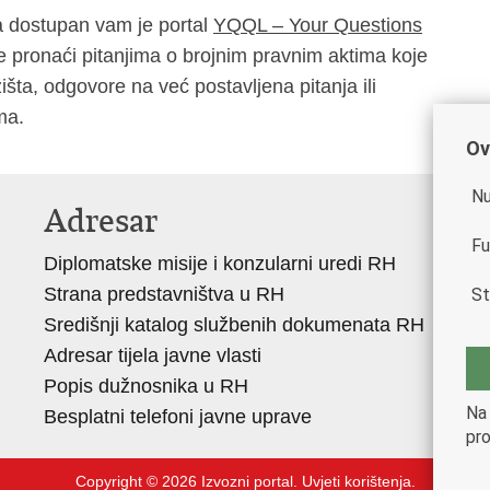
šta dostupan vam je portal
YQQL – Your Questions
te pronaći pitanjima o brojnim pravnim aktima koje
išta, odgovore na već postavljena pitanja ili
ma.
Ov
Nu
Adresar
K
Fu
Diplomatske misije i konzularni uredi RH
Go
Strana predstavništva u RH
Hr
St
Središnji katalog službenih dokumenata RH
Hr
Adresar tijela javne vlasti
Hr
Popis dužnosnika u RH
Hr
Na 
Besplatni telefoni javne uprave
Eu
pro
Copyright © 2026 Izvozni portal.
Uvjeti korištenja
.