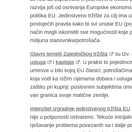
razvija još od osnivanja Europske ekonomske
politika EU. Jedinstveno tržište za cilj ima 
postojećih pravila kako bi svi unutar EU (poj
način mogli iskoristiti sve mogućnosti koje 
milijuna stanovnika/potrošača.
Glavni temelji Zajedničkog tržišta
su tzv. 
usluga
i
kapitala
. U praksi to pojedinc
umirove u bilo kojoj EU članici; potrošač
koja vodi ka nižim cijenama dobara i uslug
zaštitu pri kupnji; poslovnim subjektima omo
van granica svoje matične zemlje.
Intenzitet izgradnje jedinstvenog tržišta EU
nije u potpunosti ostvareno. Tekuće inicija
rješavanje problema povezanih sa i dalje p