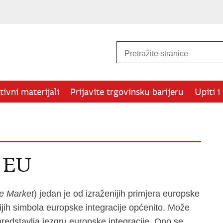
ivni materijali
Prijavite trgovinsku barijeru
Upiti i
e EU
le Market
) jedan je od izraženijih primjera europske
ijih simbola europske integracije općenito. Može
 predstavlja jezgru europske integracije. Ono se