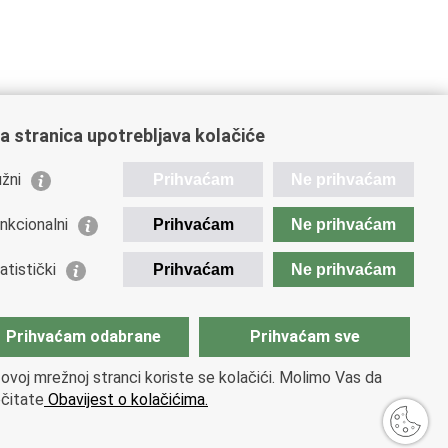
a stranica upotrebljava kolačiće
žni
Prihvaćam
Ne prihvaćam
orisne poveznice
nkcionalni
Prihvaćam
Ne prihvaćam
spodarska diplomacija
vatska gospodarska komora
atistički
Prihvaćam
Ne prihvaćam
vatski izvoznici
vatska udruga poslodavaca
Prihvaćam odabrane
Prihvaćam sve
vatska obrtnička komora
ovoj mrežnoj stranci koriste se kolačići. Molimo Vas da
ropska komisija
čitate
Obavijest o kolačićima.