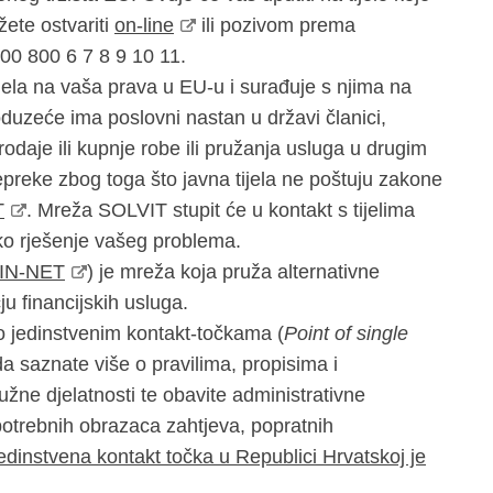
ete ostvariti
on-line
ili pozivom prema
00 800 6 7 8 9 10 11.
ela na vaša prava u EU-u i surađuje s njima na
uzeće ima poslovni nastan u državi članici,
daje ili kupnje robe ili pružanja usluga u drugim
reke zbog toga što javna tijela ne poštuju zakone
T
. Mreža SOLVIT stupit će u kontakt s tijelima
ko rješenje vašeg problema.
FIN-NET
) je mreža koja pruža alternativne
u financijskih usluga.
o jedinstvenim kontakt-točkama (
Point of single
 saznate više o pravilima, propisima i
užne djelatnosti te obavite administrativne
potrebnih obrazaca zahtjeva, popratnih
edinstvena kontakt točka u Republici Hrvatskoj je