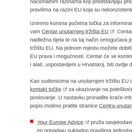
nacionalnim razinama koji predstavljaju pr
pravilima na razini EU koja su nekonzistent
Iznimno korisna početna točka za informiran
vam
Centar unutarnjeg tržišta EU
. Centa
nadležna tijela te na taj način omogućava 
tržištu EU. Na jednom mjestu možete dobiti 
EU prava i mogućnosti. Centar će se kontinu
i alati, uspostavljeni u Hrvatskoj, biti ovdje 
Kao sudionicima na unutarnjem tržištu EU
kontakt točke
za ukazivanje na poteškoće
poslovanje. U nastavku pronađite kraće info
popis molimo pratite stranice
Centra unutar
Your Europe Advice
pruža savjetodav
im pripadaju sukladno pravilima jedinstve