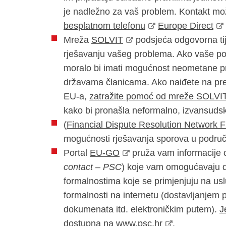
je nadležno za vaš problem. Kontakt mož
besplatnom telefonu
Europe Direct
Mreža
SOLVIT
podsjeća odgovorna tij
rješavanju vašeg problema. Ako vaše pod
moralo bi imati mogućnost neometane pro
državama članicama. Ako naiđete na prep
EU-a,
zatražite pomoć od mreže SOLVI
kako bi pronašla neformalno, izvansuds
(
Financial Dispute Resolution Network 
mogućnosti rješavanja sporova u područj
Portal
EU-GO
pruža vam informacije 
contact – PSC
) koje vam omogućavaju da
formalnostima koje se primjenjuju na usl
formalnosti na internetu (dostavljanjem 
dokumenata itd. elektroničkim putem).
J
dostupna na
www.psc.hr
.