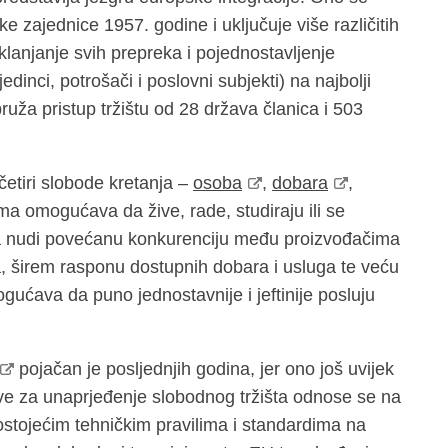
 zajednice 1957. godine i uključuje više različitih
uklanjanje svih prepreka i pojednostavljenje
edinci, potrošači i poslovni subjekti) na najbolji
pruža pristup tržištu od 28 država članica i 503
četiri slobode kretanja –
osoba
,
dobara
,
ima omogućava da žive, rade, studiraju ili se
ima nudi povećanu konkurenciju među proizvođačima
a, širem rasponu dostupnih dobara i usluga te veću
gućava da puno jednostavnije i jeftinije posluju
pojačan je posljednjih godina, jer ono još uvijek
tive za unaprjeđenje slobodnog tržišta odnose se na
ostojećim tehničkim pravilima i standardima na