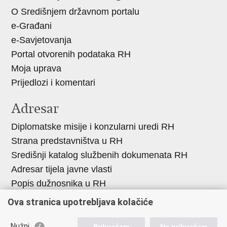
O Središnjem državnom portalu
+
e-Građani
e-Savjetovanja
Portal otvorenih podataka RH
Moja uprava
Prijedlozi i komentari
Adresar
Diplomatske misije i konzularni uredi RH
Strana predstavništva u RH
Središnji katalog službenih dokumenata RH
Adresar tijela javne vlasti
Popis dužnosnika u RH
Besplatni telefoni javne uprave
Ova stranica upotrebljava kolačiće
Korisne poveznice
Nužni
Prihvaćam
Ne prihvaćam