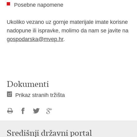
Posebne napomene
Ukoliko vezano uz gornje materijale imate korisne
nadopune ili ispravke, molimo da nam se javite na
gospodarska@mvep.hr
.
Dokumenti
Prikaz stranih tržišta
Ispiši
Podijeli
Podijeli
Podijeli
stranicu
na
na
na
Središnji državni portal
Facebooku
Twitteru
Google