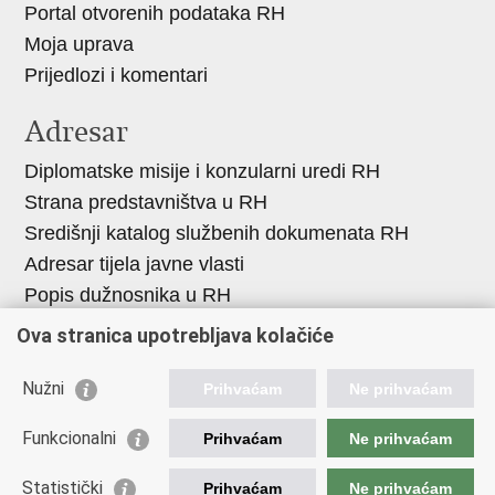
Portal otvorenih podataka RH
Moja uprava
Prijedlozi i komentari
Adresar
Diplomatske misije i konzularni uredi RH
Strana predstavništva u RH
Središnji katalog službenih dokumenata RH
Adresar tijela javne vlasti
Popis dužnosnika u RH
Besplatni telefoni javne uprave
Ova stranica upotrebljava kolačiće
Korisne poveznice
Nužni
Prihvaćam
Ne prihvaćam
Gospodarska diplomacija
Funkcionalni
Prihvaćam
Ne prihvaćam
Hrvatska gospodarska komora
Hrvatski izvoznici
Statistički
Prihvaćam
Ne prihvaćam