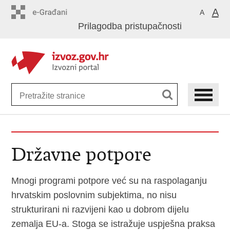
Preskoči
A
A
na
Prilagodba pristupačnosti
glavni
sadržaj
Državne potpore
Mnogi programi potpore već su na raspolaganju
hrvatskim poslovnim subjektima, no nisu
strukturirani ni razvijeni kao u dobrom dijelu
zemalja EU-a. Stoga se istražuje uspješna praksa