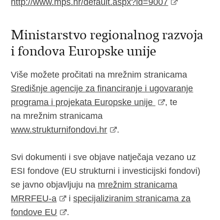
http://www.mps.hr/default.aspx?id=9007
Ministarstvo regionalnog razvoja
i fondova Europske unije
Više možete pročitati na mrežnim stranicama
Središnje agencije za financiranje i ugovaranje
programa i projekata Europske unije
, te
na mrežnim stranicama
www.strukturnifondovi.hr
.
Svi dokumenti i sve objave natječaja vezano uz
ESI fondove (EU strukturni i investicijski fondovi)
se javno objavljuju na
mrežnim stranicama
MRRFEU-a
i
specijaliziranim stranicama za
fondove EU
.