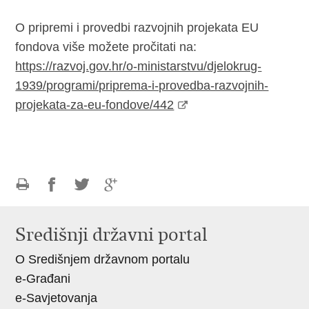
O pripremi i provedbi razvojnih projekata EU
fondova više možete pročitati na:
https://razvoj.gov.hr/o-ministarstvu/djelokrug-
1939/programi/priprema-i-provedba-razvojnih-
projekata-za-eu-fondove/442
Ispiši
Podijeli
Podijeli
Podijeli
stranicu
na
na
na
Središnji državni portal
Facebooku
Twitteru
Google
O Središnjem državnom portalu
+
e-Građani
e-Savjetovanja