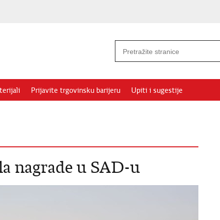
erijali
Prijavite trgovinsku barijeru
Upiti i sugestije
ila nagrade u SAD-u