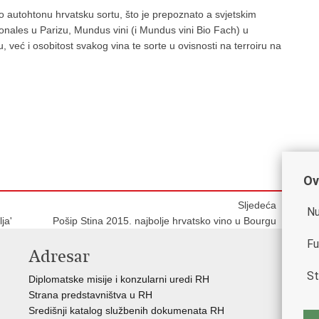
 autohtonu hrvatsku sortu, što je prepoznato a svjetskim
onales u Parizu, Mundus vini (i Mundus vini Bio Fach) u
već i osobitost svakog vina te sorte u ovisnosti na terroiru na
Ov
Sljedeća
Nu
ja'
Pošip Stina 2015. najbolje hrvatsko vino u Bourgu
Fu
Adresar
K
St
Diplomatske misije i konzularni uredi RH
Gos
Strana predstavništva u RH
Hrv
Središnji katalog službenih dokumenata RH
Hrv