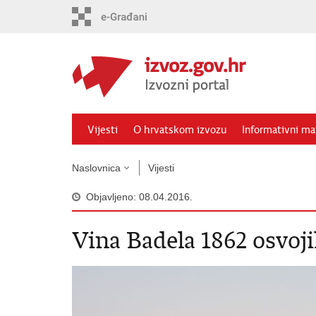
Preskoči
na
glavni
sadržaj
Vijesti
O hrvatskom izvozu
Informativni mat
Naslovnica
Vijesti
Objavljeno: 08.04.2016.
Vina Badela 1862 osvoj