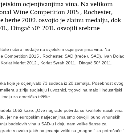
svjetskim ocjenjivanjima vina. Na velikom
tional Wine Competition 2015 , Rochester,
e berbe 2009. osvojio je zlatnu medalju, dok
11., Dingač 50° 2011. osvojili srebrne
itete i ubiru medalje na svjetskim ocjenjivanjima vina. Na
ine Competition 2015 , Rochester, SAD (treće u SAD), Ivan Dolac
 Korlat Merlot 2012., Korlat Syrah 2011., Dingač 50° 2011.
aka koje je ocjenjivalo 73 sudaca iz 20 zemalja. Posebnost ovog
liera u žiriju sudjeluju i uvoznici, trgovci na malo i industrijski
a imaju za američko tržište.
dela 1862 kaže: „Ove nagrade potvrda su kvalitete naših vina
tu, jer na europskim natjecanjima smo osvojili puno vrhunskih
ranju badelovih vina u SAD-u i daju nam velike šanse za
agrade s ovako jakih natjecanja veliki su „magnet“ za potrošače.“