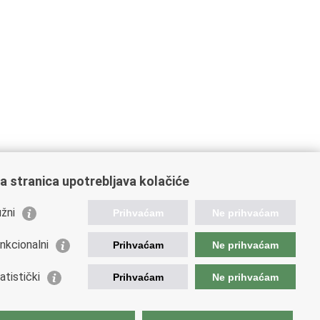
a stranica upotrebljava kolačiće
žni
Prihvaćam
Ne prihvaćam
nkcionalni
Prihvaćam
Ne prihvaćam
orisne poveznice
atistički
Prihvaćam
Ne prihvaćam
podarska diplomacija
atska gospodarska komora
atski izvoznici