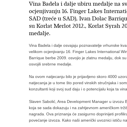
Vina Badela i dalje ubiru medalje na 
ocjenjivanju 16. Finger Lakes Interna
SAD (treće u SAD), Ivan Dolac Barriqu
su Korlat Merlot 2012., Korlat Syrah 20
medalje.
Vina Badela i dalje osvajaju poznavatelje vrhunske kval
velikom ocjenjivanju 16. Finger Lakes International W
Barrique berbe 2009. osvojio je zlatnu medalju, dok su
osvojili srebrne medalje.
Na ovom natjecanju bilo je prijavljeno skoro 4000 uzor
natjecanja je u tome što pored vinskih stručnjaka i somme
konzultanti koji svoj sud daju i o potencijalu koja ta vin
Slaven Sabolić, Area Development Manager u izvozu Ba
koja se sada dokazuju i na zahtjevnom američkom tržiš
nagrada. Ova priznanja će zasigurno doprinijeti profili
povećanje izvoza. Kako naši američki uvoznici ističu n