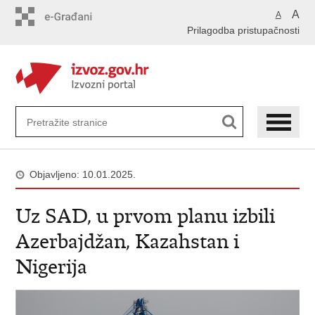
Preskoči
A
A
na
Prilagodba pristupačnosti
glavni
sadržaj
Objavljeno: 10.01.2025.
Uz SAD, u prvom planu izbili
Azerbajdžan, Kazahstan i
Nigerija