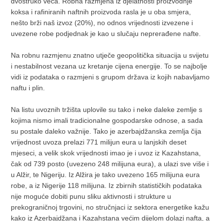
dvostruko veća. Robna razmjena iz djelatnosti proizvodnje
koksa i rafiniranih naftnih proizvoda rasla je u oba smjera,
nešto brži naš izvoz (20%), no odnos vrijednosti izvezene i
uvezene robe podjednak je kao u slučaju neprerađene nafte.
Na robnu razmjenu znatno utječe geopolitička situacija u svijetu
i nestabilnost vezana uz kretanje cijena energije. To se najbolje
vidi iz podataka o razmjeni s grupom država iz kojih nabavljamo
naftu i plin.
Na listu uvoznih tržišta uplovile su tako i neke daleke zemlje s
kojima nismo imali tradicionalne gospodarske odnose, a sada
su postale daleko važnije. Tako je azerbajdžanska zemlja čija
vrijednost uvoza prelazi 771 milijun eura u lanjskih deset
mjeseci, a velik skok vrijednosti imao je i uvoz iz Kazahstana,
čak od 739 posto (uvezeno 248 milijuna eura), a ulazi sve više i
u Alžir, te Nigeriju. Iz Alžira je tako uvezeno 165 milijuna eura
robe, a iz Nigerije 118 milijuna. Iz zbirnih statističkih podataka
nije moguće dobiti punu sliku aktivnosti i strukture u
prekograničnoj trgovini, no stručnjaci iz sektora energetike kažu
kako iz Azerbajdžana i Kazahstana većim dijelom dolazi nafta, a