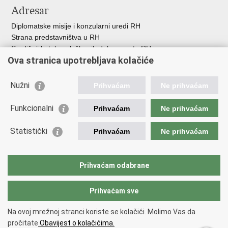
Adresar
Diplomatske misije i konzularni uredi RH
Strana predstavništva u RH
Središnji katalog službenih dokumenata RH
Ova stranica upotrebljava kolačiće
Adresar tijela javne vlasti
Popis dužnosnika u RH
Besplatni telefoni javne uprave
Nužni
Prihvaćam
Ne prihvaćam
Korisne poveznice
Funkcionalni
Prihvaćam
Ne prihvaćam
Gospodarska diplomacija
Statistički
Hrvatska gospodarska komora
Prihvaćam
Ne prihvaćam
Hrvatski izvoznici
Hrvatska udruga poslodavaca
Hrvatska obrtnička komora
Prihvaćam odabrane
Europska komisija
Prihvaćam sve
Na ovoj mrežnoj stranci koriste se kolačići. Molimo Vas da
Povratak na vrh
pročitate
Obavijest o kolačićima.