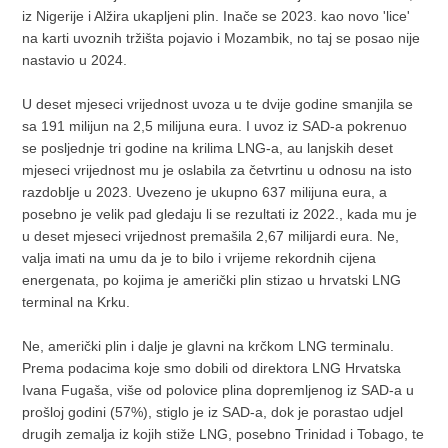
iz Nigerije i Alžira ukapljeni plin. Inače se 2023. kao novo 'lice'
na karti uvoznih tržišta pojavio i Mozambik, no taj se posao nije
nastavio u 2024.
U deset mjeseci vrijednost uvoza u te dvije godine smanjila se
sa 191 milijun na 2,5 milijuna eura. I uvoz iz SAD-a pokrenuo
se posljednje tri godine na krilima LNG-a, au lanjskih deset
mjeseci vrijednost mu je oslabila za četvrtinu u odnosu na isto
razdoblje u 2023. Uvezeno je ukupno 637 milijuna eura, a
posebno je velik pad gledaju li se rezultati iz 2022., kada mu je
u deset mjeseci vrijednost premašila 2,67 milijardi eura. Ne,
valja imati na umu da je to bilo i vrijeme rekordnih cijena
energenata, po kojima je američki plin stizao u hrvatski LNG
terminal na Krku.
Ne, američki plin i dalje je glavni na krčkom LNG terminalu.
Prema podacima koje smo dobili od direktora LNG Hrvatska
Ivana Fugaša, više od polovice plina dopremljenog iz SAD-a u
prošloj godini (57%), stiglo je iz SAD-a, dok je porastao udjel
drugih zemalja iz kojih stiže LNG, posebno Trinidad i Tobago, te