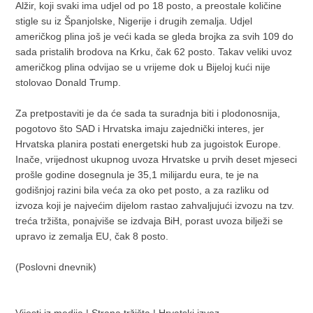
Alžir, koji svaki ima udjel od po 18 posto, a preostale količine
stigle su iz Španjolske, Nigerije i drugih zemalja. Udjel
američkog plina još je veći kada se gleda brojka za svih 109 do
sada pristalih brodova na Krku, čak 62 posto. Takav veliki uvoz
američkog plina odvijao se u vrijeme dok u Bijeloj kući nije
stolovao Donald Trump.
Za pretpostaviti je da će sada ta suradnja biti i plodonosnija,
pogotovo što SAD i Hrvatska imaju zajednički interes, jer
Hrvatska planira postati energetski hub za jugoistok Europe.
Inače, vrijednost ukupnog uvoza Hrvatske u prvih deset mjeseci
prošle godine dosegnula je 35,1 milijardu eura, te je na
godišnjoj razini bila veća za oko pet posto, a za razliku od
izvoza koji je najvećim dijelom rastao zahvaljujući izvozu na tzv.
treća tržišta, ponajviše se izdvaja BiH, porast uvoza bilježi se
upravo iz zemalja EU, čak 8 posto.
(Poslovni dnevnik)
Vijesti iz medija
|
Strana tržišta
|
Hrvatski izvoz