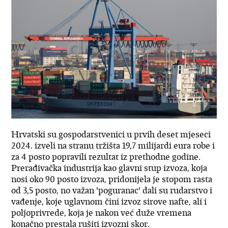
Hrvatski su gospodarstvenici u prvih deset mjeseci
2024. izveli na stranu tržišta 19,7 milijardi eura robe i
za 4 posto popravili rezultat iz prethodne godine.
Prerađivačka industrija kao glavni stup izvoza, koja
nosi oko 90 posto izvoza, pridonijela je stopom rasta
od 3,5 posto, no važan 'poguranac' dali su rudarstvo i
vađenje, koje uglavnom čini izvoz sirove nafte, ali i
poljoprivrede, koja je nakon već duže vremena
konačno prestala rušiti izvozni skor.