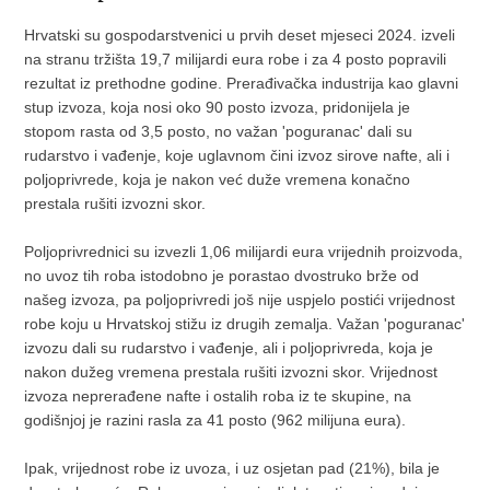
Hrvatski su gospodarstvenici u prvih deset mjeseci 2024. izveli
na stranu tržišta 19,7 milijardi eura robe i za 4 posto popravili
rezultat iz prethodne godine. Prerađivačka industrija kao glavni
stup izvoza, koja nosi oko 90 posto izvoza, pridonijela je
stopom rasta od 3,5 posto, no važan 'poguranac' dali su
rudarstvo i vađenje, koje uglavnom čini izvoz sirove nafte, ali i
poljoprivrede, koja je nakon već duže vremena konačno
prestala rušiti izvozni skor.
Poljoprivrednici su izvezli 1,06 milijardi eura vrijednih proizvoda,
no uvoz tih roba istodobno je porastao dvostruko brže od
našeg izvoza, pa poljoprivredi još nije uspjelo postići vrijednost
robe koju u Hrvatskoj stižu iz drugih zemalja. Važan 'poguranac'
izvozu dali su rudarstvo i vađenje, ali i poljoprivreda, koja je
nakon dužeg vremena prestala rušiti izvozni skor. Vrijednost
izvoza neprerađene nafte i ostalih roba iz te skupine, na
godišnjoj je razini rasla za 41 posto (962 milijuna eura).
Ipak, vrijednost robe iz uvoza, i uz osjetan pad (21%), bila je