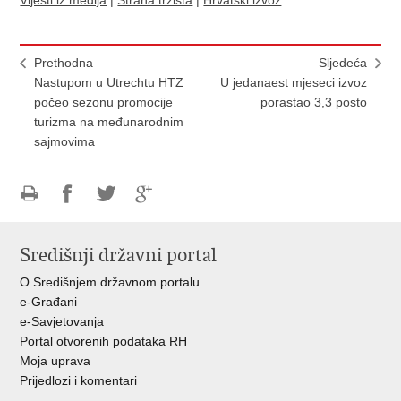
Prethodna
Sljedeća
Nastupom u Utrechtu HTZ
U jedanaest mjeseci izvoz
počeo sezonu promocije
porastao 3,3 posto
turizma na međunarodnim
sajmovima
Ispiši
Podijeli
Podijeli
Podijeli
stranicu
na
na
na
Središnji državni portal
Facebooku
Twitteru
Google
+
O Središnjem državnom portalu
e-Građani
e-Savjetovanja
Portal otvorenih podataka RH
Moja uprava
Prijedlozi i komentari