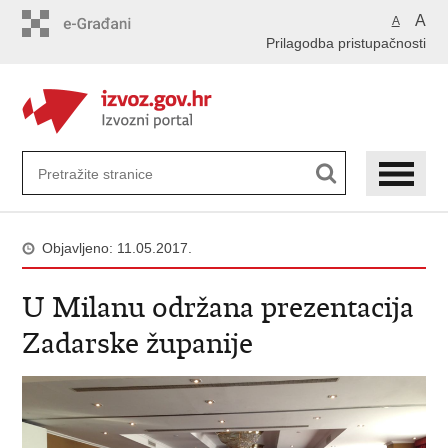
Preskoči
A
A
na
Prilagodba pristupačnosti
glavni
sadržaj
Objavljeno: 11.05.2017.
U Milanu održana prezentacija
Zadarske županije