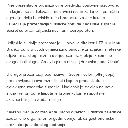
Prije prezentacije organizator je predvidio poslovne razgovore,
na kojima su sudjelovali predstavnici osam zadarskih putničkih
agencija, dviju hotelskih kuća i zadarske zračne luke, a
uslijedila je prezentacija turističke ponude Zadarske županije.
Susret su pratili talijanski novinari i touroperatori.
Uslijedile su dvije prezentacije. U prvoj je direktor HTZ u Milanu
Branko Curić u uvodnoj riječi iznio osnovne značajke i strateške
ciljeve hrvatskog turizma u slijedećem razdoblju, kojemu je
ovogodišnji slogan Croazia piena di vita (Hrvatska puna života).
U drugoj prezentaciji pod nazivom Scopri i colori (otkrij boje)
predstavljena je sva raznolikost i ljepota grada Zadra i
cjelokupne zadarske županije. Naglasak je stavljen na nove
inicijative, prirodne ljepote te brojne kulturne i sportske
aktivnosti kojima Zadar obiluje.
Završnu riječ je održao Ante Rados direktor Turističke zajednice
Zadar te je organiziran prigodni domjenak uz gastronomsku
prezentaciju zadarskog područja.