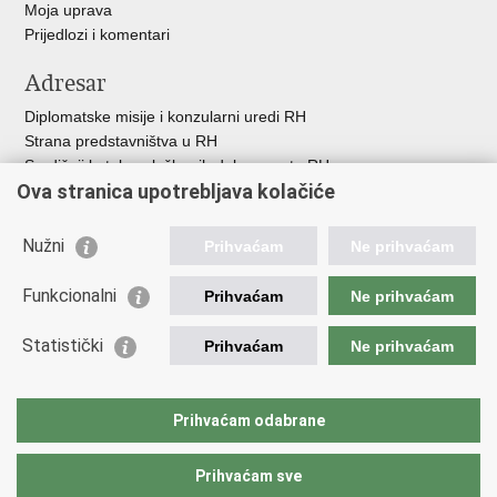
Moja uprava
Prijedlozi i komentari
Adresar
Diplomatske misije i konzularni uredi RH
Strana predstavništva u RH
Središnji katalog službenih dokumenata RH
Ova stranica upotrebljava kolačiće
Adresar tijela javne vlasti
Popis dužnosnika u RH
Besplatni telefoni javne uprave
Nužni
Prihvaćam
Ne prihvaćam
Korisne poveznice
Funkcionalni
Prihvaćam
Ne prihvaćam
Gospodarska diplomacija
Statistički
Hrvatska gospodarska komora
Prihvaćam
Ne prihvaćam
Hrvatski izvoznici
Hrvatska udruga poslodavaca
Hrvatska obrtnička komora
Prihvaćam odabrane
Europska komisija
Prihvaćam sve