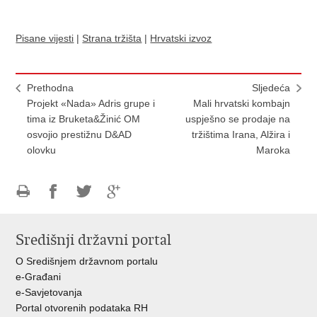
Pisane vijesti
|
Strana tržišta
|
Hrvatski izvoz
Prethodna
Sljedeća
Projekt «Nada» Adris grupe i
Mali hrvatski kombajn
tima iz Bruketa&Žinić OM
uspješno se prodaje na
osvojio prestižnu D&AD
tržištima Irana, Alžira i
olovku
Maroka
Ispiši
Podijeli
Podijeli
Podijeli
stranicu
na
na
na
Središnji državni portal
Facebooku
Twitteru
Google
+
O Središnjem državnom portalu
e-Građani
e-Savjetovanja
Portal otvorenih podataka RH