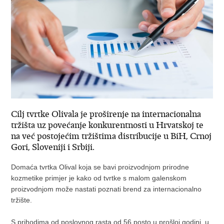
Cilj tvrtke Olivala je proširenje na internacionalna
tržišta uz povećanje konkurentnosti u Hrvatskoj te
na već postojećim tržištima distribucije u BiH, Crnoj
Gori, Sloveniji i Srbiji.
Domaća tvrtka Olival koja se bavi proizvodnjom prirodne
kozmetike primjer je kako od tvrtke s malom galenskom
proizvodnjom može nastati poznati brend za internacionalno
tržište.
S prihodima od poslovnog rasta od 56 posto u prošloj godini, u