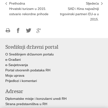
Prethodna
Sljedeća
Hrvatski turizam u 2015.
SAD i Kina najvažniji
ostvario rekordne prihode
trgovinski partneri EU-a u
2015.
Ispiši
Podijeli
Podijeli
Podijeli
stranicu
na
na
na
Središnji državni portal
Facebooku
Twitteru
Google
+
O Središnjem državnom portalu
e-Građani
e-Savjetovanja
Portal otvorenih podataka RH
Moja uprava
Prijedlozi i komentari
Adresar
Diplomatske misije i konzularni uredi RH
Strana predstavništva u RH