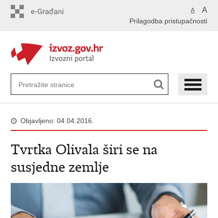
Preskoči
A
A
na
Prilagodba pristupačnosti
glavni
sadržaj
Objavljeno: 04.04.2016.
Tvrtka Olivala širi se na
susjedne zemlje