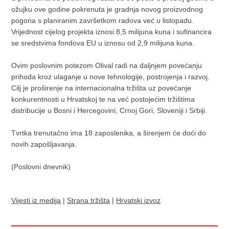
ožujku ove godine pokrenuta je gradnja novog proizvodnog
pogona s planiranim završetkom radova već u listopadu.
Vrijednost cijelog projekta iznosi 8,5 milijuna kuna i sufinancira
se sredstvima fondova EU u iznosu od 2,9 milijuna kuna.
Ovim poslovnim potezom Olival radi na daljnjem povećanju
prihoda kroz ulaganje u nove tehnologije, postrojenja i razvoj.
Cilj je proširenje na internacionalna tržišta uz povećanje
konkurentnosti u Hrvatskoj te na već postojećim tržištima
distribucije u Bosni i Hercegovini, Crnoj Gori, Sloveniji i Srbiji.
Tvrtka trenutačno ima 18 zaposlenika, a širenjem će doći do
novih zapošljavanja.
(Poslovni dnevnik)
Vijesti iz medija
|
Strana tržišta
|
Hrvatski izvoz