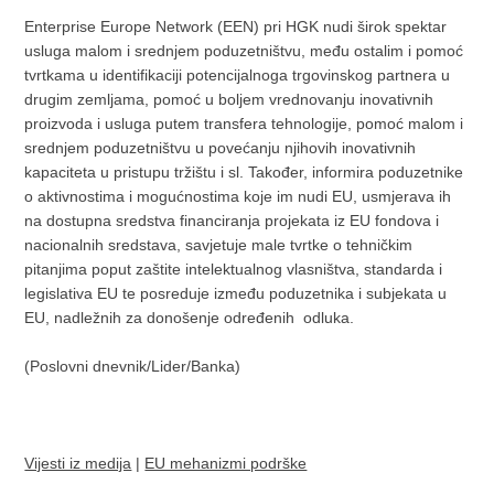
Enterprise Europe Network (EEN) pri HGK nudi širok spektar
usluga malom i srednjem poduzetništvu, među ostalim i pomoć
tvrtkama u identifikaciji potencijalnoga trgovinskog partnera u
drugim zemljama, pomoć u boljem vrednovanju inovativnih
proizvoda i usluga putem transfera tehnologije, pomoć malom i
srednjem poduzetništvu u povećanju njihovih inovativnih
kapaciteta u pristupu tržištu i sl. Također, informira poduzetnike
o aktivnostima i mogućnostima koje im nudi EU, usmjerava ih
na dostupna sredstva financiranja projekata iz EU fondova i
nacionalnih sredstava, savjetuje male tvrtke o tehničkim
pitanjima poput zaštite intelektualnog vlasništva, standarda i
legislativa EU te posreduje između poduzetnika i subjekata u
EU, nadležnih za donošenje određenih odluka.
(Poslovni dnevnik/Lider/Banka)
Vijesti iz medija
|
EU mehanizmi podrške