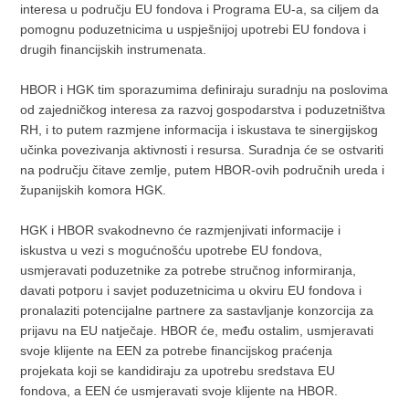
interesa u području EU fondova i Programa EU-a, sa ciljem da
pomognu poduzetnicima u uspješnijoj upotrebi EU fondova i
drugih financijskih instrumenata.
HBOR i HGK tim sporazumima definiraju suradnju na poslovima
od zajedničkog interesa za razvoj gospodarstva i poduzetništva
RH, i to putem razmjene informacija i iskustava te sinergijskog
učinka povezivanja aktivnosti i resursa. Suradnja će se ostvariti
na području čitave zemlje, putem HBOR-ovih područnih ureda i
županijskih komora HGK.
HGK i HBOR svakodnevno će razmjenjivati informacije i
iskustva u vezi s mogućnošću upotrebe EU fondova,
usmjeravati poduzetnike za potrebe stručnog informiranja,
davati potporu i savjet poduzetnicima u okviru EU fondova i
pronalaziti potencijalne partnere za sastavljanje konzorcija za
prijavu na EU natječaje. HBOR će, među ostalim, usmjeravati
svoje klijente na EEN za potrebe financijskog praćenja
projekata koji se kandidiraju za upotrebu sredstava EU
fondova, a EEN će usmjeravati svoje klijente na HBOR.