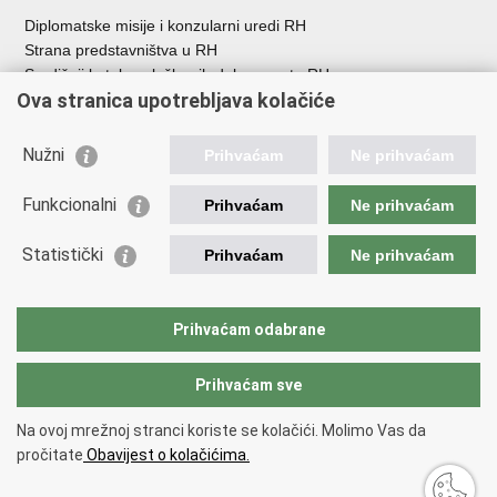
Diplomatske misije i konzularni uredi RH
Strana predstavništva u RH
Središnji katalog službenih dokumenata RH
Ova stranica upotrebljava kolačiće
Adresar tijela javne vlasti
Popis dužnosnika u RH
Besplatni telefoni javne uprave
Nužni
Prihvaćam
Ne prihvaćam
Korisne poveznice
Funkcionalni
Prihvaćam
Ne prihvaćam
Gospodarska diplomacija
Statistički
Hrvatska gospodarska komora
Prihvaćam
Ne prihvaćam
Hrvatski izvoznici
Hrvatska udruga poslodavaca
Hrvatska obrtnička komora
Prihvaćam odabrane
Europska komisija
Prihvaćam sve
Na ovoj mrežnoj stranci koriste se kolačići. Molimo Vas da
Povratak na vrh
pročitate
Obavijest o kolačićima.
Copyright © 2026 Izvozni portal.
Uvjeti korištenja
.