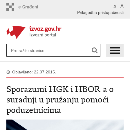
Preskoči
A
A
na
Prilagodba pristupačnosti
glavni
sadržaj
Objavljeno: 22.07.2015.
Sporazumi HGK i HBOR-a o
suradnji u pružanju pomoći
poduzetnicima