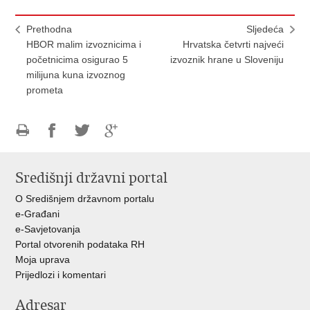
Prethodna
Sljedeća
HBOR malim izvoznicima i
Hrvatska četvrti najveći
početnicima osigurao 5
izvoznik hrane u Sloveniju
milijuna kuna izvoznog
prometa
Ispiši
Podijeli
Podijeli
Podijeli
stranicu
na
na
na
Središnji državni portal
Facebooku
Twitteru
Google
+
O Središnjem državnom portalu
e-Građani
e-Savjetovanja
Portal otvorenih podataka RH
Moja uprava
Prijedlozi i komentari
Adresar