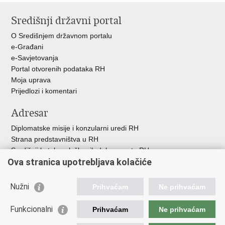
stranicu
na
na
na
Središnji državni portal
Facebooku
Twitteru
Google
+
O Središnjem državnom portalu
e-Građani
e-Savjetovanja
Portal otvorenih podataka RH
Moja uprava
Prijedlozi i komentari
Adresar
Diplomatske misije i konzularni uredi RH
Strana predstavništva u RH
Središnji katalog službenih dokumenata RH
Ova stranica upotrebljava kolačiće
Adresar tijela javne vlasti
Popis dužnosnika u RH
Besplatni telefoni javne uprave
Nužni
Prihvaćam
Ne prihvaćam
Korisne poveznice
Funkcionalni
Prihvaćam
Ne prihvaćam
Gospodarska diplomacija