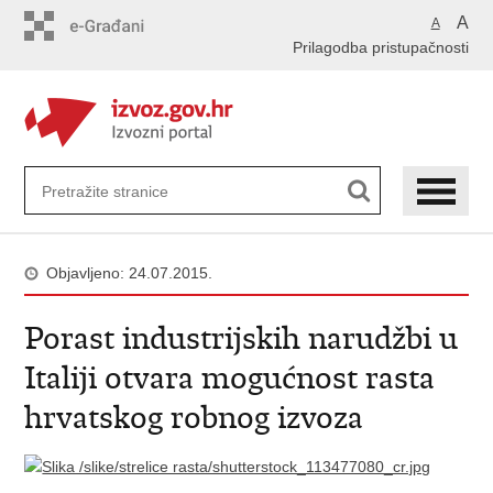
Preskoči
A
A
na
Prilagodba pristupačnosti
glavni
sadržaj
Objavljeno: 24.07.2015.
Porast industrijskih narudžbi u
Italiji otvara mogućnost rasta
hrvatskog robnog izvoza