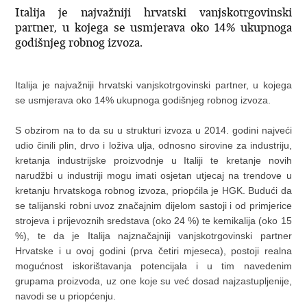
Italija je najvažniji hrvatski vanjskotrgovinski
partner, u kojega se usmjerava oko 14% ukupnoga
godišnjeg robnog izvoza.
Italija je najvažniji hrvatski vanjskotrgovinski partner, u kojega
se usmjerava oko 14% ukupnoga godišnjeg robnog izvoza.
S obzirom na to da su u strukturi izvoza u 2014. godini najveći
udio činili plin, drvo i loživa ulja, odnosno sirovine za industriju,
kretanja industrijske proizvodnje u Italiji te kretanje novih
narudžbi u industriji mogu imati osjetan utjecaj na trendove u
kretanju hrvatskoga robnog izvoza, priopćila je HGK. Budući da
se talijanski robni uvoz značajnim dijelom sastoji i od primjerice
strojeva i prijevoznih sredstava (oko 24 %) te kemikalija (oko 15
%), te da je Italija najznačajniji vanjskotrgovinski partner
Hrvatske i u ovoj godini (prva četiri mjeseca), postoji realna
mogućnost iskorištavanja potencijala i u tim navedenim
grupama proizvoda, uz one koje su već dosad najzastupljenije,
navodi se u priopćenju.