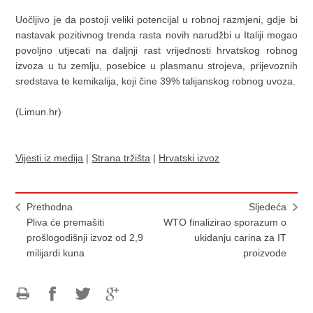
Uočljivo je da postoji veliki potencijal u robnoj razmjeni, gdje bi
nastavak pozitivnog trenda rasta novih narudžbi u Italiji mogao
povoljno utjecati na daljnji rast vrijednosti hrvatskog robnog
izvoza u tu zemlju, posebice u plasmanu strojeva, prijevoznih
sredstava te kemikalija, koji čine 39% talijanskog robnog uvoza.
(Limun.hr)
Vijesti iz medija
|
Strana tržišta
|
Hrvatski izvoz
Prethodna
Sljedeća
Pliva će premašiti
WTO finalizirao sporazum o
prošlogodišnji izvoz od 2,9
ukidanju carina za IT
milijardi kuna
proizvode
Ispiši
Podijeli
Podijeli
Podijeli