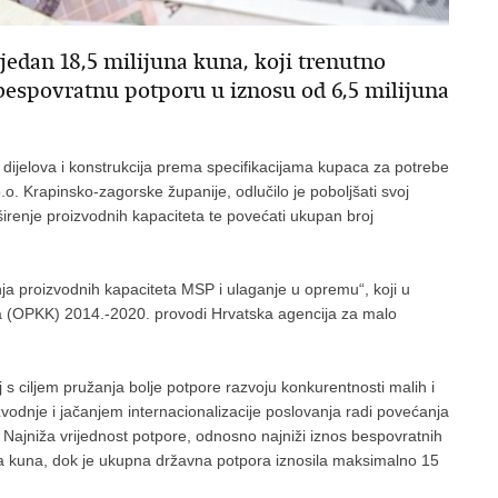
jedan 18,5 milijuna kuna, koji trenutno
spovratnu potporu u iznosu od 6,5 milijuna
 dijelova i konstrukcija prema specifikacijama kupaca za potrebe
 Krapinsko-zagorske županije, odlučilo je poboljšati svoj
širenje proizvodnih kapaciteta te povećati ukupan broj
dnja proizvodnih kapaciteta MSP i ulaganje u opremu“, koji u
a (OPKK) 2014.-2020. provodi Hrvatska agencija za malo
j s ciljem pružanja bolje potpore razvoju konkurentnosti malih i
vodnje i jačanjem internacionalizacije poslovanja radi povećanja
 Najniža vrijednost potpore, odnosno najniži iznos bespovratnih
una kuna, dok je ukupna državna potpora iznosila maksimalno 15