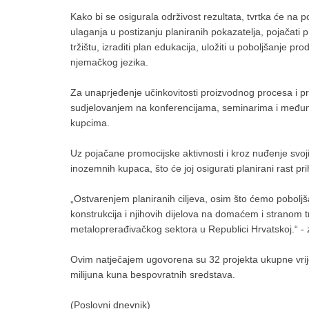
Kako bi se osigurala održivost rezultata, tvrtka će na po
ulaganja u postizanju planiranih pokazatelja, pojačati p
tržištu, izraditi plan edukacija, uložiti u poboljšanje pr
njemačkog jezika.
Za unaprjeđenje učinkovitosti proizvodnog procesa i pro
sudjelovanjem na konferencijama, seminarima i međunar
kupcima.
Uz pojačane promocijske aktivnosti i kroz nuđenje svojih
inozemnih kupaca, što će joj osigurati planirani rast pr
„Ostvarenjem planiranih ciljeva, osim što ćemo poboljšat
konstrukcija i njihovih dijelova na domaćem i stranom t
metaloprerađivačkog sektora u Republici Hrvatskoj.“ - 
Ovim natječajem ugovorena su 32 projekta ukupne vrijed
milijuna kuna bespovratnih sredstava.
(Poslovni dnevnik)