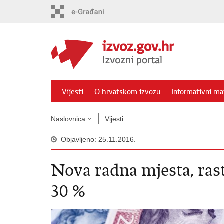
Preskoči
na
glavni
sadržaj
Vijesti
O hrvatskom izvozu
Informativni mat
Naslovnica
Vijesti
Objavljeno: 25.11.2016.
Nova radna mjesta, rast
30 %