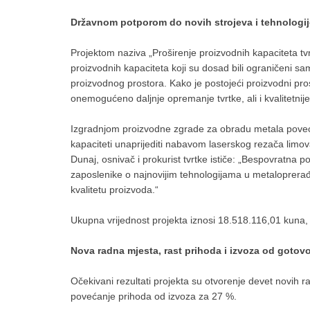
Državnom potporom do novih strojeva i tehnologij
Projektom naziva „Proširenje proizvodnih kapaciteta 
proizvodnih kapaciteta koji su dosad bili ograničeni s
proizvodnog prostora. Kako je postojeći proizvodni pro
onemogućeno daljnje opremanje tvrtke, ali i kvalitetnij
Izgradnjom proizvodne zgrade za obradu metala povećat
kapaciteti unaprijediti nabavom laserskog rezača limo
Dunaj, osnivač i prokurist tvrtke ističe: „Bespovratna
zaposlenike o najnovijim tehnologijama u metaloprerađi
kvalitetu proizvoda.“
Ukupna vrijednost projekta iznosi 18.518.116,01 kuna,
Nova radna mjesta, rast prihoda i izvoza od gotov
Očekivani rezultati projekta su otvorenje devet novih 
povećanje prihoda od izvoza za 27 %.