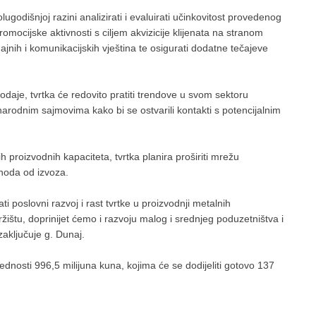
lugodišnjoj razini analizirati i evaluirati učinkovitost provedenog
romocijske aktivnosti s ciljem akvizicije klijenata na stranom
odajnih i komunikacijskih vještina te osigurati dodatne tečajeve
daje, tvrtka će redovito pratiti trendove u svom sektoru
odnim sajmovima kako bi se ostvarili kontakti s potencijalnim
 proizvodnih kapaciteta, tvrtka planira proširiti mrežu
ihoda od izvoza.
i poslovni razvoj i rast tvrtke u proizvodnji metalnih
ržištu, doprinijet ćemo i razvoju malog i srednjeg poduzetništva i
zaključuje g. Dunaj.
nosti 996,5 milijuna kuna, kojima će se dodijeliti gotovo 137