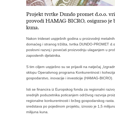
Projekt tvrtke Dundo promet d.o.o. vri
provodi HAMAG-BICRO, osigurao je be
kuna.
Nakon trideset uspješnih godina u proizvodnji metalnih
domaćeg i stranog tržišta, tvrtka DUNDO-PROMET d.o.o.
poslovni razvoj i povećati proizvodnju ulaganjem u pro
zaposlenih djelatnika.
S tim ciljem uspješno su se prijavili na natječaj „Izgra
sklopu Operativnog programa Konkurentnost i kohezij
gospodarstvo, inovacije i investicije (HAMAG-BICRO).
Isti se financira iz Europskog fonda za regionalni razvo
srednjih poduzetnika poticanjem održivog razvoja proiz
regionalne konkurentnosti i bržeg gospodarskog rasta.
sredstava po pojedinom projektu, iznosio je 1,5 milij
milijuna kuna.