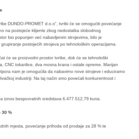
e
tvrtke DUNDO-PROMET d.o.o“, tvrtki će se omogućiti povećanje
amo na postojeće klijente zbog nedostatka slobodnog
stor bio popunjen već nabavljenim strojevima, bilo je
e grupiranje postojećih strojeva po tehnološkim operacijama.
 će se proizvodni prostor tvrtke, dok će se tehnološki
va, CNC tokarilice, dva mosna krana i ostale opreme. Marijan
 potpora nam je omogućila da nabavimo nove strojeve i educiramo
vačkoj industriji. Na taj način smo povećali konkurentnost i
 a iznos bespovratnih sredstava 6.477.512,79 kuna.
o 30 %
radnih mjesta, povećanje prihoda od prodaje za 28 % te