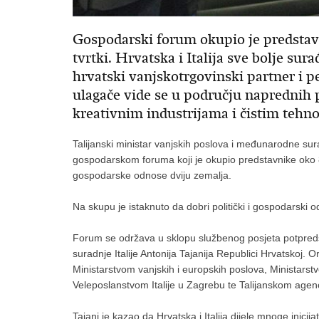
Gospodarski forum okupio je predstavn
tvrtki. Hrvatska i Italija sve bolje surađ
hrvatski vanjskotrgovinski partner i pe
ulagače vide se u području naprednih p
kreativnim industrijama i čistim tehn
Talijanski ministar vanjskih poslova i međunarodne sur
gospodarskom foruma koji je okupio predstavnike oko 80 h
gospodarske odnose dviju zemalja.
Na skupu je istaknuto da dobri politički i gospodarski
Forum se održava u sklopu službenog posjeta potpreds
suradnje Italije Antonija Tajanija Republici Hrvatskoj.
Ministarstvom vanjskih i europskih poslova, Ministarst
Veleposlanstvom Italije u Zagrebu te Talijanskom agen
Tajani je kazao da Hrvatska i Italija dijele mnoge inicija