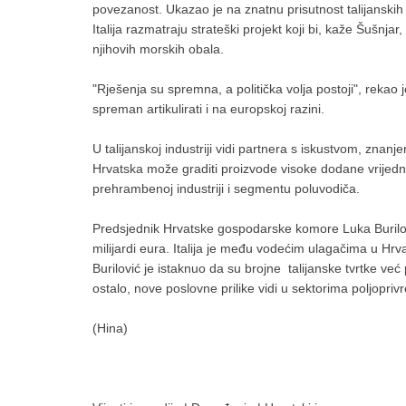
povezanost. Ukazao je na znatnu prisutnost talijanskih i
Italija razmatraju strateški projekt koji bi, kaže Šušnj
njihovih morskih obala.
"Rješenja su spremna, a politička volja postoji", rekao 
spreman artikulirati i na europskoj razini.
U talijanskoj industriji vidi partnera s iskustvom, zna
Hrvatska može graditi proizvode visoke dodane vrijedn
prehrambenoj industriji i segmentu poluvodiča.
Predsjednik Hrvatske gospodarske komore Luka Burilović
milijardi eura. Italija je među vodećim ulagačima u Hrv
Burilović je istaknuo da su brojne talijanske tvrtke već 
ostalo, nove poslovne prilike vidi u sektorima poljopriv
(Hina)