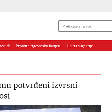
erijali
Prijavite trgovinsku barijeru
Upiti i sugestije
u potvrđeni izvrsni
osi