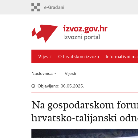
Preskoči
na
glavni
sadržaj
Vijesti
O hrvatskom izvozu
Informativni mat
Naslovnica
Vijesti
Objavljeno: 06.05.2025.
Na gospodarskom forum
hrvatsko-talijanski odn