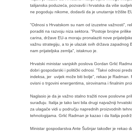
talijanska poduzeća, pozvavši i hrvatska da više sudje
ne pogoduju nikome, dodavši da je unutarnje tržište EU
"Odnosi s Hrvatskom su nam od izuzetne važnosti", rek
poraditi na razvoju niza sektora. "Postoje brojne prilik
carina, države EU-a moraju pronalaziti nove prijateljske 
važnu strategiju, a to je ulazak svih država zapadno
nam prijateljska zemlja", istaknuo je.
Hrvatski ministar vanjskih poslova Gordan Grlić Radman 
dobri gospodarski i politički odnosi. "Takvi odnosi pred
indeksa, jer uvijek može biti bolje", rekao je Radman. P
ovisni o trgovini energentima, sirovinama i finalnim p
Naglasio je da je važno stalno tražiti nove poslovne pr
surađuju. Italija je tako lani bila drugi najvažniji hrvatsk
za ulagače vidi u području naprednih proizvodnih tehnol
tehnologijama. Grlić Radman je kazao i da Italija podr
Ministar gospodarstva Ante Šušnjar također je rekao da