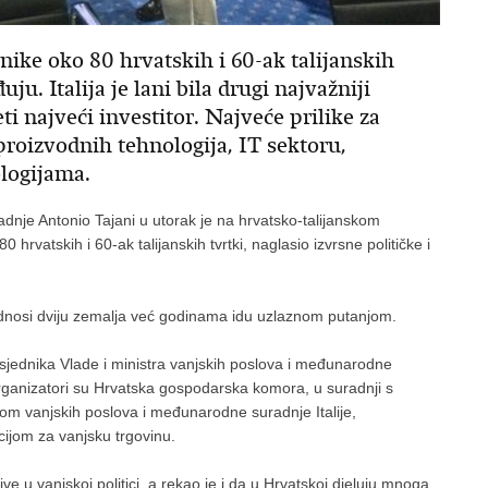
ike oko 80 hrvatskih i 60-ak talijanskih
uju. Italija je lani bila drugi najvažniji
ti najveći investitor. Najveće prilike za
roizvodnih tehnologija, IT sektoru,
ologijama.
adnje Antonio Tajani u utorak je na hrvatsko-talijanskom
rvatskih i 60-ak talijanskih tvrtki, naglasio izvrsne političke i
 odnosi dviju zemalja već godinama idu uzlaznom putanjom.
jednika Vlade i ministra vanjskih poslova i međunarodne
 Organizatori su Hrvatska gospodarska komora, u suradnji s
vom vanjskih poslova i međunarodne suradnje Italije,
cijom za vanjsku trgovinu.
tive u vanjskoj politici, a rekao je i da u Hrvatskoj djeluju mnoga