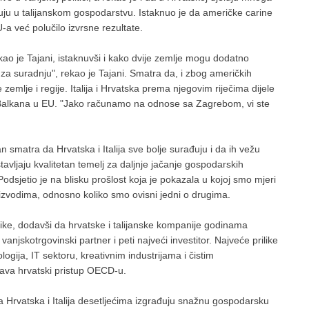
luju u talijanskom gospodarstvu. Istaknuo je da američke carine
-a već polučilo izvrsne rezultate.
ao je Tajani, istaknuvši i kako dvije zemlje mogu dodatno
e za suradnju", rekao je Tajani. Smatra da, i zbog američkih
zemlje i regije. Italija i Hrvatska prema njegovim riječima dijele
g Balkana u EU. "Jako računamo na odnose sa Zagrebom, vi ste
smatra da Hrvatska i Italija sve bolje surađuju i da ih vežu
stavljaju kvalitetan temelj za daljnje jačanje gospodarskih
odsjetio je na blisku prošlost koja je pokazala u kojoj smo mjeri
roizvodima, odnosno koliko smo ovisni jedni o drugima.
ilike, dodavši da hrvatske i talijanske kompanije godinama
i vanjskotrgovinski partner i peti najveći investitor. Najveće prilike
ogija, IT sektoru, kreativnim industrijama i čistim
žava hrvatski pristup OECD-u.
 Hrvatska i Italija desetljećima izgrađuju snažnu gospodarsku